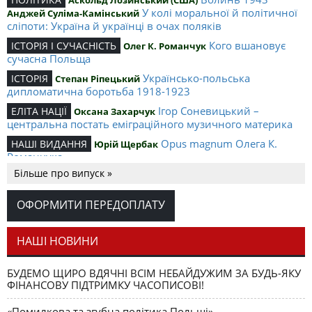
Аскольд Лозинський (США)
У колі моральної й політичної
Анджей Суліма-Камінський
сліпоти: Україна й українці в очах поляків
Кого вшановує
ІСТОРІЯ І СУЧАСНІСТЬ
Олег К. Романчук
сучасна Польща
Українсько-польська
ІСТОРІЯ
Степан Ріпецький
дипломатична боротьба 1918-1923
Ігор Соневицький –
ЕЛІТА НАЦІЇ
Оксана Захарчук
центральна постать еміграційного музичного материка
Opus magnum Олега К.
НАШІ ВИДАННЯ
Юрій Щербак
Романчука
Більше про випуск »
Аналітичний центр Олега К.
РЕЦЕНЗІЇ
Петро Іванишин
Романчука
ОФОРМИТИ ПЕРЕДОПЛАТУ
Журавель і синиця
СЛОВО РЕДАКЦІЙНЕ
Олег К. Романчук
як уособлення української політстратегії й тактики
НАШІ НОВИНИ
БУДЕМО ЩИРО ВДЯЧНІ ВСІМ НЕБАЙДУЖИМ ЗА БУДЬ-ЯКУ
ФІНАНСОВУ ПІДТРИМКУ ЧАСОПИСОВІ!
«Помилкова та згубна політика Польщі»