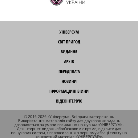
УНІВЕРСУМ
СВІТ ПРИГОД
ВИДАННЯ
АРХІВ
ПЕРЕДПЛАТА
НОВИНИ
ІНФОРМАЦІЙНІ ВІЙНИ
ВІДЕОІНТЕРВ'Ю
© 2016-2026 «Універсум». Всі права застережено.
Використання матеріалів сайту для друкованих видань
дозволяється за умови посилання на журнал «УНІВЕРСУМ».
Для інтернет-видань обов'язковим є пряме, відкрите для
пошукових систем, гіперпосилання в першому абзаці тексту на
конкретний матеріал «УНІВЕРСУМУ».