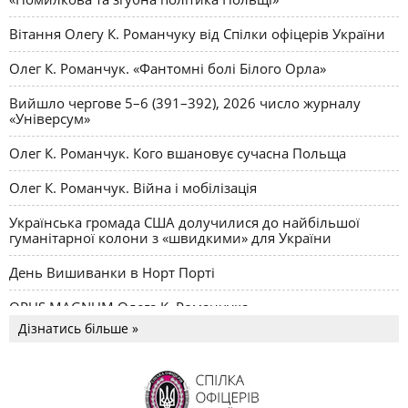
Вітання Олегу К. Романчуку від Спілки офіцерів України
Олег К. Романчук. «Фантомні болі Білого Орла»
Вийшло чергове 5–6 (391–392), 2026 число журналу
«Універсум»
Олег К. Романчук. Кого вшановує сучасна Польща
Олег К. Романчук. Війна і мобілізація
Українська громада США долучилися до найбільшої
гуманітарної колони з «швидкими» для України
День Вишиванки в Норт Порті
OPUS MAGNUM Олега К. Романчука
Дізнатись більше »