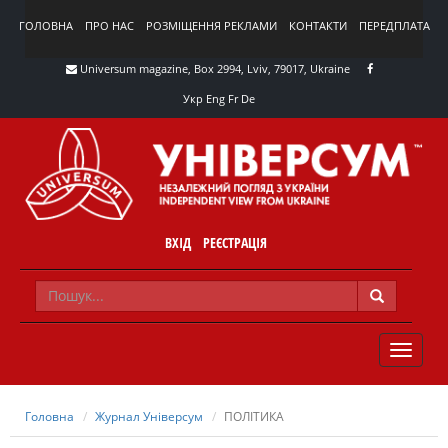
ГОЛОВНА
ПРО НАС
РОЗМІЩЕННЯ РЕКЛАМИ
КОНТАКТИ
ПЕРЕДПЛАТА
Universum magazine, Box 2994, Lviv, 79017, Ukraine
Укр
Eng
Fr
De
ВХІД
РЕЄСТРАЦІЯ
TOGGLE
NAVIG
Головна
Журнал Універсум
ПОЛІТИКА