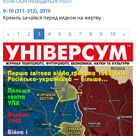
Коли ООН позбудеться Росії?
9–10 (311–312), 2019
Кремль зачаївся перед кидком на жертву
«
1
2
3
4
5
6
7
8
9
10
»