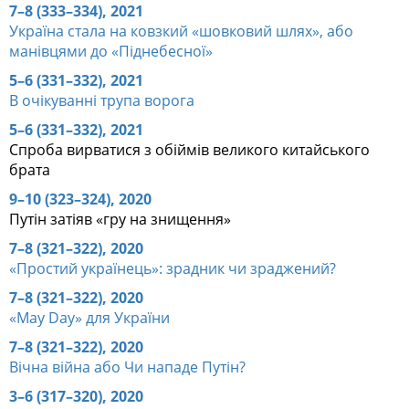
7–8 (333–334), 2021
Україна стала на ковзкий «шовковий шлях», або
манівцями до «Піднебесної»
5–6 (331–332), 2021
В очікуванні трупа ворога
5–6 (331–332), 2021
Спроба вирватися з обіймів великого китайського
брата
9–10 (323–324), 2020
Путін затіяв «гру на знищення»
7–8 (321–322), 2020
«Простий українець»: зрадник чи зраджений?
7–8 (321–322), 2020
«May Day» для України
7–8 (321–322), 2020
Вічна війна або Чи нападе Путін?
3–6 (317–320), 2020