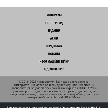
УНІВЕРСУМ
СВІТ ПРИГОД
ВИДАННЯ
АРХІВ
ПЕРЕДПЛАТА
НОВИНИ
ІНФОРМАЦІЙНІ ВІЙНИ
ВІДЕОІНТЕРВ'Ю
© 2016-2026 «Універсум». Всі права застережено.
Використання матеріалів сайту для друкованих видань
дозволяється за умови посилання на журнал «УНІВЕРСУМ».
Для інтернет-видань обов'язковим є пряме, відкрите для
пошукових систем, гіперпосилання в першому абзаці тексту на
конкретний матеріал «УНІВЕРСУМУ».
This project was supported by the Media Development Fund of the U.S.