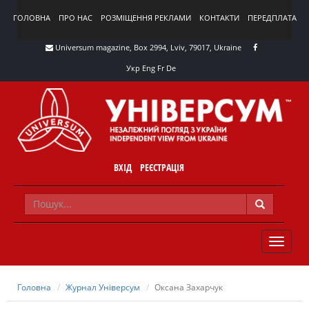
ГОЛОВНА
ПРО НАС
РОЗМІЩЕННЯ РЕКЛАМИ
КОНТАКТИ
ПЕРЕДПЛАТА
Universum magazine, Box 2994, Lviv, 79017, Ukraine
Укр
Eng
Fr
De
ВХІД
РЕЄСТРАЦІЯ
TOGGLE
NAVIG
Головна
Журнал Універсум
Оксана Захарчук