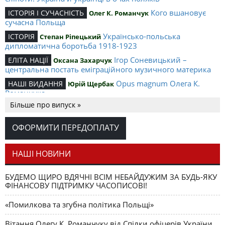
Кого вшановує
ІСТОРІЯ І СУЧАСНІСТЬ
Олег К. Романчук
сучасна Польща
Українсько-польська
ІСТОРІЯ
Степан Ріпецький
дипломатична боротьба 1918-1923
Ігор Соневицький –
ЕЛІТА НАЦІЇ
Оксана Захарчук
центральна постать еміграційного музичного материка
Opus magnum Олега К.
НАШІ ВИДАННЯ
Юрій Щербак
Романчука
Більше про випуск »
Аналітичний центр Олега К.
РЕЦЕНЗІЇ
Петро Іванишин
Романчука
ОФОРМИТИ ПЕРЕДОПЛАТУ
Журавель і синиця
СЛОВО РЕДАКЦІЙНЕ
Олег К. Романчук
як уособлення української політстратегії й тактики
НАШІ НОВИНИ
БУДЕМО ЩИРО ВДЯЧНІ ВСІМ НЕБАЙДУЖИМ ЗА БУДЬ-ЯКУ
ФІНАНСОВУ ПІДТРИМКУ ЧАСОПИСОВІ!
«Помилкова та згубна політика Польщі»
Вітання Олегу К. Романчуку від Спілки офіцерів України