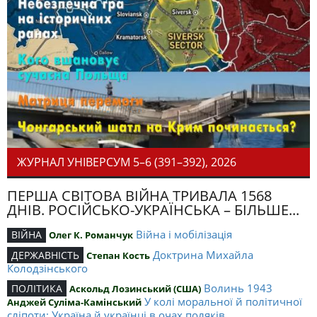
ЖУРНАЛ УНІВЕРСУМ 5–6 (391–392), 2026
ПЕРША СВІТОВА ВІЙНА ТРИВАЛА 1568
ДНІВ. РОСІЙСЬКО-УКРАЇНСЬКА – БІЛЬШЕ...
Війна і мобілізація
ВІЙНА
Олег К. Романчук
Доктрина Михайла
ДЕРЖАВНІСТЬ
Степан Кость
Колодзінського
Волинь 1943
ПОЛІТИКА
Аскольд Лозинський (США)
У колі моральної й політичної
Анджей Суліма-Камінський
сліпоти: Україна й українці в очах поляків