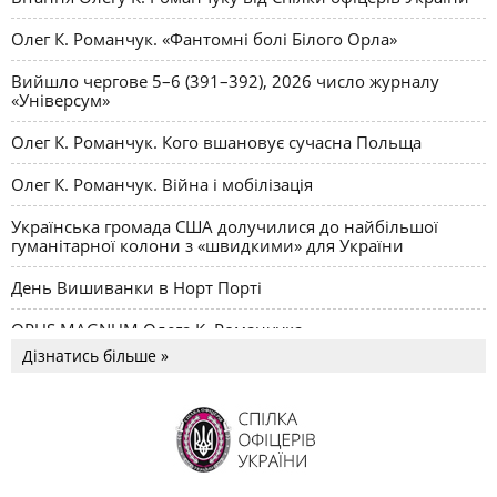
Олег К. Романчук. «Фантомні болі Білого Орла»
Вийшло чергове 5–6 (391–392), 2026 число журналу
«Універсум»
Олег К. Романчук. Кого вшановує сучасна Польща
Олег К. Романчук. Війна і мобілізація
Українська громада США долучилися до найбільшої
гуманітарної колони з «швидкими» для України
День Вишиванки в Норт Порті
OPUS MAGNUM Олега К. Романчука
Дізнатись більше »