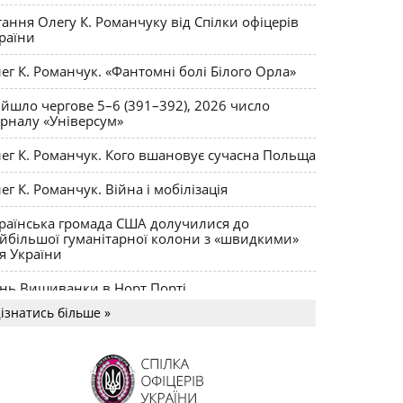
ктики
тання Олегу К. Романчуку від Спілки офіцерів
раїни
ег К. Романчук. «Фантомні болі Білого Орла»
йшло чергове 5–6 (391–392), 2026 число
рналу «Універсум»
ег К. Романчук. Кого вшановує сучасна Польща
ег К. Романчук. Війна і мобілізація
раїнська громада США долучилися до
йбільшої гуманітарної колони з «швидкими»
я України
нь Вишиванки в Норт Порті
ізнатись більше »
US MAGNUM Олега К. Романчука