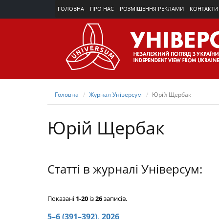
ГОЛОВНА
ПРО НАС
РОЗМІЩЕННЯ РЕКЛАМИ
КОНТАКТИ
Головна
Журнал Універсум
Юрій Щербак
Юрій Щербак
Статті в журналі Універсум:
Показані
1-20
із
26
записів.
5–6 (391–392), 2026