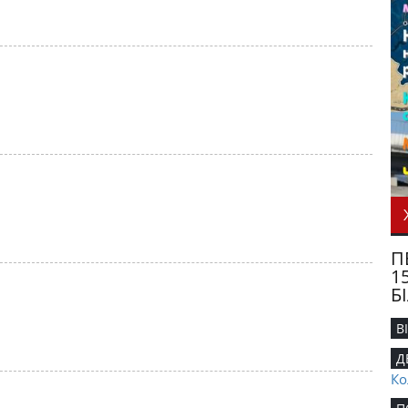
П
1
Б
В
Д
Ко