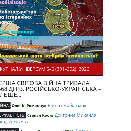
ЖУРНАЛ УНІВЕРСУМ 5–6 (391–392), 2026
ЕРША СВІТОВА ВІЙНА ТРИВАЛА
568 ДНІВ. РОСІЙСЬКО-УКРАЇНСЬКА –
ІЛЬШЕ...
Війна і мобілізація
ІЙНА
Олег К. Романчук
Доктрина Михайла
ЕРЖАВНІСТЬ
Степан Кость
лодзінського
Волинь