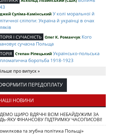
ОЛІТИКА
Аскольд Лозинський (США)
43
У колі моральної й
джей Суліма-Камінський
літичної сліпоти: Україна й українці в очах
ляків
Кого
СТОРІЯ І СУЧАСНІСТЬ
Олег К. Романчук
ановує сучасна Польща
Українсько-польська
СТОРІЯ
Степан Ріпецький
пломатична боротьба 1918-1923
Ігор Соневицький –
ЛІТА НАЦІЇ
Оксана Захарчук
ільше про випуск »
нтральна постать еміграційного музичного
терика
ОФОРМИТИ ПЕРЕДОПЛАТУ
Opus magnum
АШІ ВИДАННЯ
Юрій Щербак
ега К. Романчука
НАШІ НОВИНИ
Аналітичний центр
ЕЦЕНЗІЇ
Петро Іванишин
ДЕМО ЩИРО ВДЯЧНІ ВСІМ НЕБАЙДУЖИМ ЗА
ега К. Романчука
ДЬ-ЯКУ ФІНАНСОВУ ПІДТРИМКУ ЧАСОПИСОВІ!
Журавель і
ЛОВО РЕДАКЦІЙНЕ
Олег К. Романчук
омилкова та згубна політика Польщі»
ниця як уособлення української політстратегії й