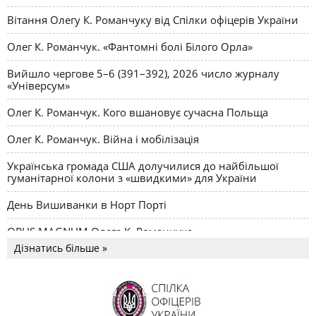
Вітання Олегу К. Романчуку від Спілки офіцерів України
Олег К. Романчук. «Фантомні болі Білого Орла»
Вийшло чергове 5–6 (391–392), 2026 число журналу
«Універсум»
Олег К. Романчук. Кого вшановує сучасна Польща
Олег К. Романчук. Війна і мобілізація
Українська громада США долучилися до найбільшої
гуманітарної колони з «швидкими» для України
День Вишиванки в Норт Порті
OPUS MAGNUM Олега К. Романчука
Дізнатись більше »