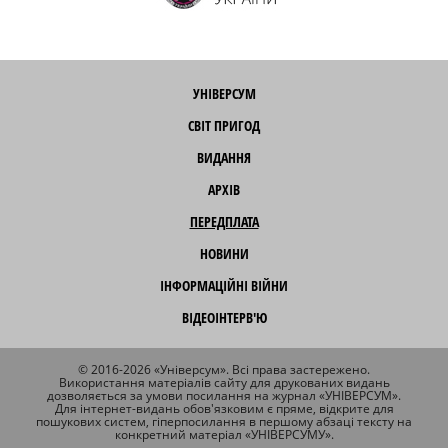
УНІВЕРСУМ
СВІТ ПРИГОД
ВИДАННЯ
АРХІВ
ПЕРЕДПЛАТА
НОВИНИ
ІНФОРМАЦІЙНІ ВІЙНИ
ВІДЕОІНТЕРВ'Ю
© 2016-2026 «Універсум». Всі права застережено.
Використання матеріалів сайту для друкованих видань
дозволяється за умови посилання на журнал «УНІВЕРСУМ».
Для інтернет-видань обов'язковим є пряме, відкрите для
пошукових систем, гіперпосилання в першому абзаці тексту на
конкретний матеріал «УНІВЕРСУМУ».