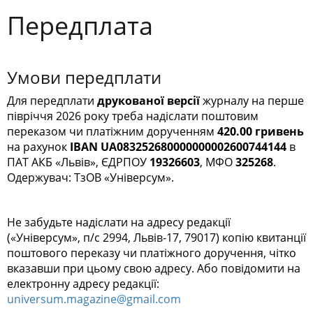
Передплата
Умови передплати
Для передплати
друкованої версії
журналу на перше
півріччя 2026 року треба надіслати поштовим
переказом чи платіжним дорученням
420.00 гривень
на рахунок
IBAN UA083252680000000002600744144
в
ПАТ АКБ «Львів», ЄДРПОУ
19326603
, МФО
325268
.
Одержувач: ТзОВ «Унiвеpсум».
Не забудьте надіслати на адресу редакції
(«Універсум», п/с 2994, Львів-17, 79017) копію квитанції
поштового переказу чи платіжного доручення, чітко
вказавши при цьому свою адресу. Або повідомити на
електронну адресу редакції:
universum.magazine@gmail.com