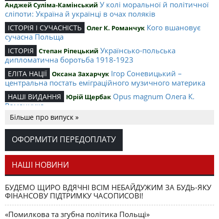
У колі моральної й політичної
Анджей Суліма-Камінський
сліпоти: Україна й українці в очах поляків
Кого вшановує
ІСТОРІЯ І СУЧАСНІСТЬ
Олег К. Романчук
сучасна Польща
Українсько-польська
ІСТОРІЯ
Степан Ріпецький
дипломатична боротьба 1918-1923
Ігор Соневицький –
ЕЛІТА НАЦІЇ
Оксана Захарчук
центральна постать еміграційного музичного материка
Opus magnum Олега К.
НАШІ ВИДАННЯ
Юрій Щербак
Романчука
Більше про випуск »
Аналітичний центр Олега К.
РЕЦЕНЗІЇ
Петро Іванишин
Романчука
ОФОРМИТИ ПЕРЕДОПЛАТУ
Журавель і синиця
СЛОВО РЕДАКЦІЙНЕ
Олег К. Романчук
як уособлення української політстратегії й тактики
НАШІ НОВИНИ
БУДЕМО ЩИРО ВДЯЧНІ ВСІМ НЕБАЙДУЖИМ ЗА БУДЬ-ЯКУ
ФІНАНСОВУ ПІДТРИМКУ ЧАСОПИСОВІ!
«Помилкова та згубна політика Польщі»