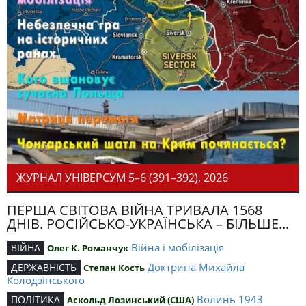
ЖУРНАЛ УНІВЕРСУМ 5–6 (391–392), 2026
ПЕРША СВІТОВА ВІЙНА ТРИВАЛА 1568
ДНІВ. РОСІЙСЬКО-УКРАЇНСЬКА – БІЛЬШЕ...
Війна і мобілізація
ВІЙНА
Олег К. Романчук
Доктрина Михайла
ДЕРЖАВНІСТЬ
Степан Кость
Колодзінського
Волинь 1943
ПОЛІТИКА
Аскольд Лозинський (США)