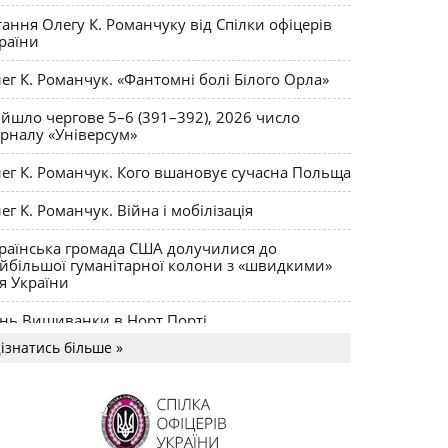
ктики
тання Олегу К. Романчуку від Спілки офіцерів
раїни
ег К. Романчук. «Фантомні болі Білого Орла»
йшло чергове 5–6 (391–392), 2026 число
рналу «Універсум»
ег К. Романчук. Кого вшановує сучасна Польща
ег К. Романчук. Війна і мобілізація
раїнська громада США долучилися до
йбільшої гуманітарної колони з «швидкими»
я України
нь Вишиванки в Норт Порті
ізнатись більше »
US MAGNUM Олега К. Романчука