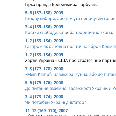
Гірка правда Володимира Горбуліна
5–6 (187–188), 2009
І знову вибори, або почути непочутий голос
3–4 (185–186), 2009
Ковтки свободи. Спроба теоретичного анал
1–2 (183–184), 2009
Газпром як основна політична зброя Кремл
1–2 (183–184), 2009
Хартія Україна – США про стратегічне партн
7–8 (177–178), 2008
«Mein Kampf» Владіміра Путіна, або до пита
5–6 (175–176), 2008
До питання взаємної залежності України й Ро
3–4 (173–174), 2008
Чи потрібен Україні диктатор?
11–12 (169–170), 2007