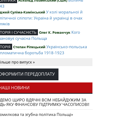
ОЛІТИКА
Аскольд Лозинський (США)
43
У колі моральної й
джей Суліма-Камінський
літичної сліпоти: Україна й українці в очах
ляків
Кого
СТОРІЯ І СУЧАСНІСТЬ
Олег К. Романчук
ановує сучасна Польща
Українсько-польська
СТОРІЯ
Степан Ріпецький
пломатична боротьба 1918-1923
Ігор Соневицький –
ЛІТА НАЦІЇ
Оксана Захарчук
ільше про випуск »
нтральна постать еміграційного музичного
терика
ОФОРМИТИ ПЕРЕДОПЛАТУ
Opus magnum
АШІ ВИДАННЯ
Юрій Щербак
ега К. Романчука
НАШІ НОВИНИ
Аналітичний центр
ЕЦЕНЗІЇ
Петро Іванишин
ДЕМО ЩИРО ВДЯЧНІ ВСІМ НЕБАЙДУЖИМ ЗА
ега К. Романчука
ДЬ-ЯКУ ФІНАНСОВУ ПІДТРИМКУ ЧАСОПИСОВІ!
Журавель і
ЛОВО РЕДАКЦІЙНЕ
Олег К. Романчук
омилкова та згубна політика Польщі»
ниця як уособлення української політстратегії й