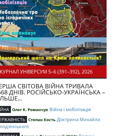
ЖУРНАЛ УНІВЕРСУМ 5–6 (391–392), 2026
ЕРША СВІТОВА ВІЙНА ТРИВАЛА
568 ДНІВ. РОСІЙСЬКО-УКРАЇНСЬКА –
ІЛЬШЕ...
Війна і мобілізація
ІЙНА
Олег К. Романчук
Доктрина Михайла
ЕРЖАВНІСТЬ
Степан Кость
лодзінського
Волинь