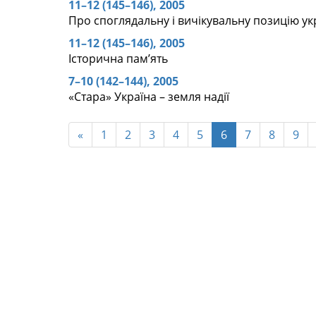
11–12 (145–146), 2005
Про споглядальну і вичікувальну позицію ук
11–12 (145–146), 2005
Історична пам’ять
7–10 (142–144), 2005
«Стара» Україна – земля надії
«
1
2
3
4
5
6
7
8
9