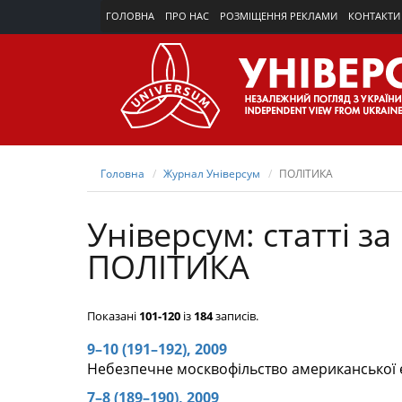
ГОЛОВНА
ПРО НАС
РОЗМІЩЕННЯ РЕКЛАМИ
КОНТАКТИ
Головна
Журнал Універсум
ПОЛІТИКА
Універсум: cтатті з
ПОЛІТИКА
Показані
101-120
із
184
записів.
9–10 (191–192), 2009
Небезпечне москвофільство американської 
7–8 (189–190), 2009