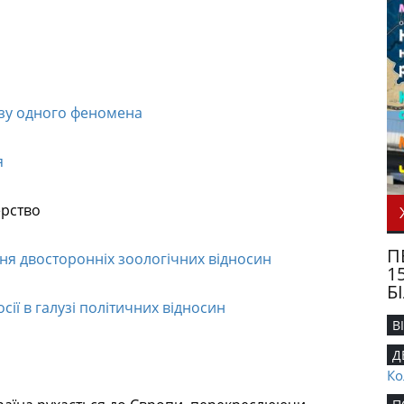
ізу одного феномена
я
ерство
П
ння двосторонніх зоологічних відносин
1
Б
сії в галузі політичних відносин
В
Д
Ко