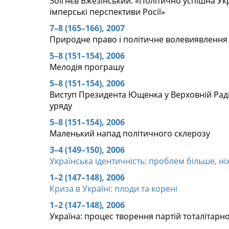
Збігнєв Бжезінський: «Політично успішна У
імперські перспективи Росії»
7–8 (165–166), 2007
Природне право і політичне волевиявлення
5–8 (151–154), 2006
Мелодія програшу
5–8 (151–154), 2006
Виступ Президента Ющенка у Верховній Раді
уряду
5–8 (151–154), 2006
Маленький напад політичного склерозу
3–4 (149–150), 2006
Українська ідентичність: проблем більше, ні
1–2 (147–148), 2006
Криза в Україні: плоди та корені
1–2 (147–148), 2006
Україна: процес творення партій тоталітарн