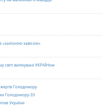
а «залізною завісою»
му світі вилікувані УКРАЇНом
 жертв Голодомору
ми Голодомору-33
тові України