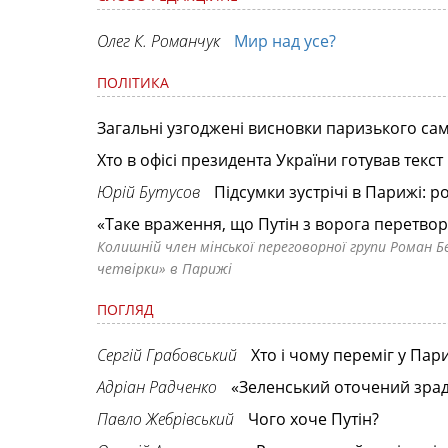
Олег К. Романчук
Мир над усе?
ПОЛІТИКА
Загальні узгоджені висновки паризького сам
Хто в офісі президента України готував текс
Юрій Бутусов
Підсумки зустрічі в Парижі: ро
«Таке враження, що Путін з ворога перетво
Колишній член мінської переговорної групи Роман Б
четвірки» в Парижі
ПОГЛЯД
Сергій Грабовський
Хто і чому переміг у Пар
Адріан Радченко
«Зеленський оточений зрад
Павло Жебрівський
Чого хоче Путін?