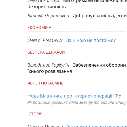
Олег Покальчук
Ми отримали незалежність ві
безпринципність
Віталій Портников
Добробут замість іденти
ЕКОНОМІКА
Олег К. Романчук
За ціною не постоїмо?
БЕЗПЕКА ДЕРЖАВИ
Володимир Горбулін
Забезпечення оборони т
їхнього розв’язання
ЯВНЕ І ПОТАЄМНЕ
Нова Біла книга про інтернет-операції ГРУ
Як російська розвідка сіяла зневіру та валила влад
ІСТОРІЯ
Максим Мирович
Жахи жовтневого перевор