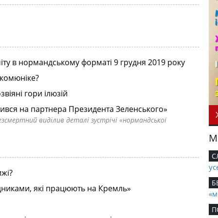
іту в нормандському форматі 9 грудня 2019 року
т комюніке?
звіяні гори ілюзій
рився на партнера Президента Зеленського»
езсмертний виділив деталі зустрічі «нормандської
М
С
ус
ижі?
Б
никами, які працюють на Кремль»
«м
П