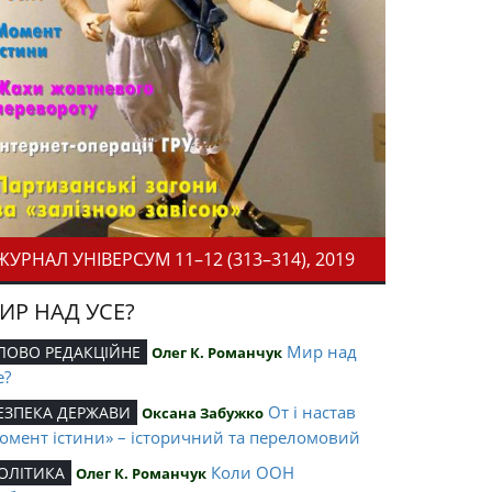
ЖУРНАЛ УНІВЕРСУМ 11–12 (313–314), 2019
ИР НАД УСЕ?
Мир над
ЛОВО РЕДАКЦІЙНЕ
Олег К. Романчук
е?
От і настав
ЕЗПЕКА ДЕРЖАВИ
Оксана Забужко
омент істини» – історичний та переломовий
Коли ООН
ОЛІТИКА
Олег К. Романчук