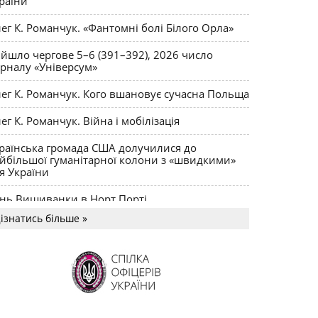
раїни
ег К. Романчук. «Фантомні болі Білого Орла»
йшло чергове 5–6 (391–392), 2026 число
рналу «Універсум»
ег К. Романчук. Кого вшановує сучасна Польща
ег К. Романчук. Війна і мобілізація
раїнська громада США долучилися до
йбільшої гуманітарної колони з «швидкими»
я України
нь Вишиванки в Норт Порті
ізнатись більше »
US MAGNUM Олега К. Романчука