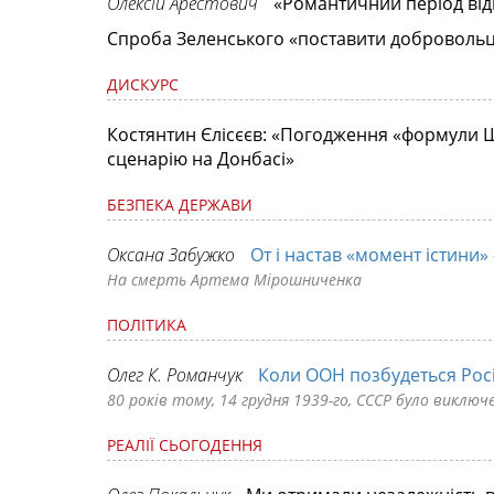
Олексій Арестович
«Романтичний період від
Спроба Зеленського «поставити добровольці
ДИСКУРС
Костянтин Єлісєєв: «Погодження «формули 
сценарію на Донбасі»
БЕЗПЕКА ДЕРЖАВИ
Оксана Забужко
От і настав «момент істини
На смерть Артема Мірошниченка
ПОЛІТИКА
Олег К. Романчук
Коли ООН позбудеться Росі
80 років тому, 14 грудня 1939-го, СССР було виключ
РЕАЛІЇ СЬОГОДЕННЯ