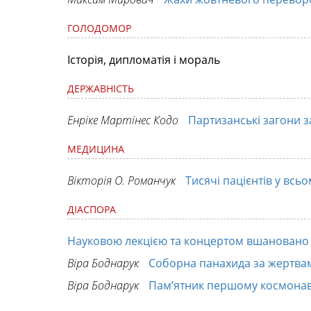
ГОЛОДОМОР
Історія, дипломатія і мораль
ДЕРЖАВНІСТЬ
Енріке Мартінес Кодо
Партизанські загони з
МЕДИЦИНА
Вікторія О. Романчук
Тисячі пацієнтів у всьо
ДІАСПОРА
Науковою лекцією та концертом вшановано
Віра Боднарук
Соборна панахида за жертва
Віра Боднарук
Пам’ятник першому космонав