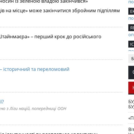
носин із зеленою владою закінчився»
по
в на місце» може закінчитися збройним підпіллям
Е
по
Я
оп
Штайнмаєра» – перший крок до російського
І
пе
Б
Д
за
» – історичний та переломовий
М
у 
Д
вш
БУ
ї?
БУ
Ві
ено з Ліги націй, попередниці ООН
Го
«П
Ві