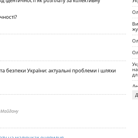
д ідентичності як розплату за колективну
Ук
Ол
чності?
Ви
жу
Ол
Ол
Ук
на
а безпеки України: актуальні проблеми і шляхи
дл
Де
Д
OP
у Майдану
оту на малюнках очевидця