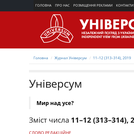
ГОЛОВНА
ПРО НАС
РОЗМІЩЕННЯ РЕКЛАМИ
КОНТАКТИ
Головна
Журнал Універсум
11–12 (313–314), 2019
Універсум
Мир над усе?
Зміст числа
11–12 (313–314), 
СЛОВО РЕДАКЦІЙНЕ