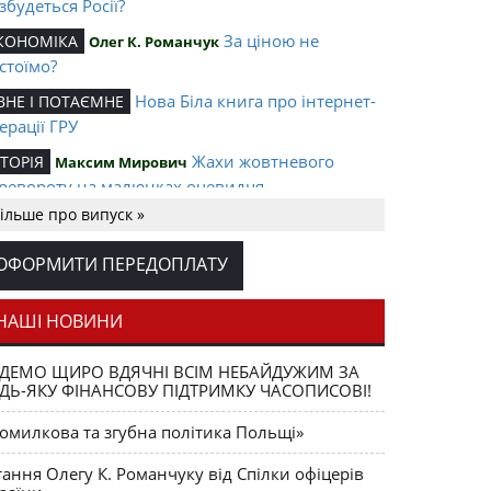
збудеться Росії?
За ціною не
КОНОМІКА
Олег К. Романчук
стоїмо?
Нова Біла книга про інтернет-
ВНЕ І ПОТАЄМНЕ
ерації ГРУ
Жахи жовтневого
СТОРІЯ
Максим Мирович
ревороту на малюнках очевидця
ільше про випуск »
Партизанські
ЕРЖАВНІСТЬ
Енріке Мартінес Кодо
гони за «залізною завісою»
ОФОРМИТИ ПЕРЕДОПЛАТУ
Тисячі пацієнтів
ЕДИЦИНА
Вікторія О. Романчук
всьому світі вилікувані УКРАЇНом
НАШІ НОВИНИ
Науковою лекцією та концертом
ІАСПОРА
ановано жертв Голодомору
ДЕМО ЩИРО ВДЯЧНІ ВСІМ НЕБАЙДУЖИМ ЗА
ДЬ-ЯКУ ФІНАНСОВУ ПІДТРИМКУ ЧАСОПИСОВІ!
Соборна панахида за жертвами
ра Боднарук
лодомору-33
омилкова та згубна політика Польщі»
тання Олегу К. Романчуку від Спілки офіцерів