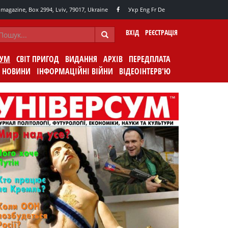
agazine, Box 2994, Lviv, 79017, Ukraine
Укр
Eng
Fr
De
ВХІД
РЕЄСТРАЦІЯ
СУМ
СВІТ ПРИГОД
ВИДАННЯ
АРХІВ
ПЕРЕДПЛАТА
НОВИНИ
ІНФОРМАЦІЙНІ ВІЙНИ
ВІДЕОІНТЕРВ'Ю