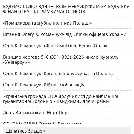
БУДЕМО ЩИРО ВДЯЧНІ ВСІМ НЕБАЙДУЖИМ ЗА БУДЬ-ЯКУ
ФІНАНСОВУ ПІДТРИМКУ ЧАСОПИСОВІ!
«Помилкова та згубна політика Польщі»
Вітання Олегу К. Романчуку від Спілки офіцерів України
Олег К. Романчук. «Фантомні болі Білого Орла»
Вийшло чергове 5–6 (391–392), 2026 число журналу
«Універсум»
Олег К. Романчук. Кого вшановує сучасна Польща
Олег К. Романчук. Війна і мобілізація
Українська громада США долучилися до найбільшої
гуманітарної колони з «швидкими» для України
День Вишиванки в Норт Порті
OPUS MAGNUM Олега К. Романчука
Дізнатись більше »