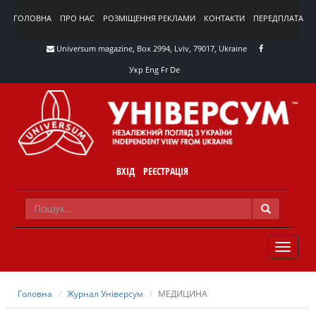
ГОЛОВНА
ПРО НАС
РОЗМІЩЕННЯ РЕКЛАМИ
КОНТАКТИ
ПЕРЕДПЛАТА
Universum magazine, Box 2994, Lviv, 79017, Ukraine
Укр
Eng
Fr
De
ВХІД
РЕЄСТРАЦІЯ
TOGGLE
NAVIG
Головна
Журнал Універсум
МЕДИЦИНА