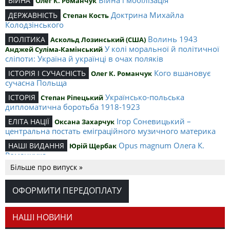
Війна і мобілізація
ВІЙНА
Олег К. Романчук
Доктрина Михайла
ДЕРЖАВНІСТЬ
Степан Кость
Колодзінського
Волинь 1943
ПОЛІТИКА
Аскольд Лозинський (США)
У колі моральної й політичної
Анджей Суліма-Камінський
сліпоти: Україна й українці в очах поляків
Кого вшановує
ІСТОРІЯ І СУЧАСНІСТЬ
Олег К. Романчук
сучасна Польща
Українсько-польська
ІСТОРІЯ
Степан Ріпецький
дипломатична боротьба 1918-1923
Ігор Соневицький –
ЕЛІТА НАЦІЇ
Оксана Захарчук
центральна постать еміграційного музичного материка
Opus magnum Олега К.
НАШІ ВИДАННЯ
Юрій Щербак
Романчука
Більше про випуск »
Аналітичний центр Олега К.
РЕЦЕНЗІЇ
Петро Іванишин
Романчука
ОФОРМИТИ ПЕРЕДОПЛАТУ
Журавель і синиця
СЛОВО РЕДАКЦІЙНЕ
Олег К. Романчук
як уособлення української політстратегії й тактики
НАШІ НОВИНИ