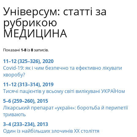
Універсум: cтатті за
рубрикою
МЕДИЦИНА
Показані
1-8
із
8
записів.
11–12 (325–326), 2020
Covid-19: як і чим безпечно та ефективно лікувати
хворобу?
11–12 (313–314), 2019
Тисячі пацієнтів у всьому світі вилікувані УКРАЇНом
5–6 (259–260), 2015
Лікарський препарат «україн»: боротьба й перипетії
тривають
3–4 (233–234), 2013
Один із найбільших злочинів ХХ століття