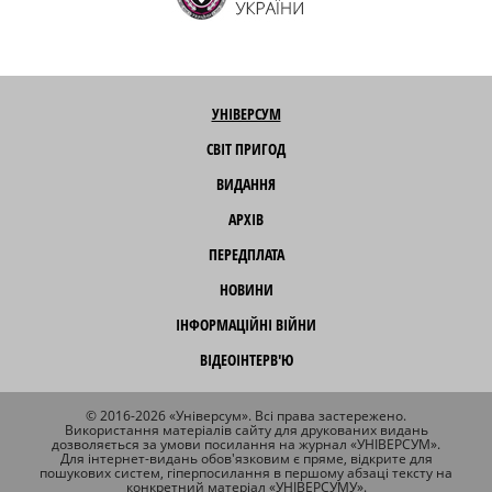
УНІВЕРСУМ
СВІТ ПРИГОД
ВИДАННЯ
АРХІВ
ПЕРЕДПЛАТА
НОВИНИ
ІНФОРМАЦІЙНІ ВІЙНИ
ВІДЕОІНТЕРВ'Ю
© 2016-2026 «Універсум». Всі права застережено.
Використання матеріалів сайту для друкованих видань
дозволяється за умови посилання на журнал «УНІВЕРСУМ».
Для інтернет-видань обов'язковим є пряме, відкрите для
пошукових систем, гіперпосилання в першому абзаці тексту на
конкретний матеріал «УНІВЕРСУМУ».