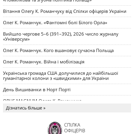
Вітання Олегу К. Романчуку від Спілки офіцерів України
Олег К. Романчук. «Фантомні болі Білого Орла»
Вийшло чергове 5–6 (391–392), 2026 число журналу
«Універсум»
Олег К. Романчук. Кого вшановує сучасна Польща
Олег К. Романчук. Війна і мобілізація
Українська громада США долучилися до найбільшої
гуманітарної колони з «швидкими» для України
День Вишиванки в Норт Порті
OPUS MAGNUM Олега К. Романчука
Дізнатись більше »