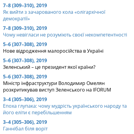
7–8 (309–310), 2019
Як вийти з зачарованого кола «олігархічної
демократії»
7–8 (309–310), 2019
Чому невігласи не розуміють своєї некомпетентності
5–6 (307–308), 2019
Нове відродження малоросійства в Україні
5–6 (307–308), 2019
Зеленський – це президент якої країни?
5–6 (307–308), 2019
Міністр інфраструктури Володимир Омелян
розкритикував виступ Зеленського на IFORUM
3–4 (305–306), 2019
Епоха глупака: чому мудрість українського народу та
його еліти є перебільшенням
3–4 (305–306), 2019
Ганнібал біля воріт