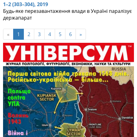
1–2 (303–304), 2019
Будь-яке перезавантаження влади в Україні паралізує
держапарат
«
1
2
3
4
5
6
»