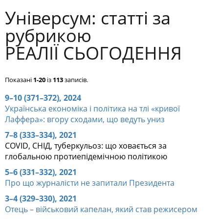
Універсум: cтатті за
рубрикою
РЕАЛІЇ СЬОГОДЕННЯ
Показані
1-20
із
113
записів.
9–10 (371–372), 2024
Українська економіка і політика на тлі «кривої
Лаффера»: вгору сходами, що ведуть униз
7–8 (333–334), 2021
COVID, СНІД, туберкульоз: що ховається за
глобальною протиепідемічною політикою
5–6 (331–332), 2021
Про що журналісти не запитали Президента
3–4 (329–330), 2021
Отець – військовий капелан, який став режисером