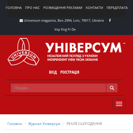
ГОЛОВНА
ПРО НАС
РОЗМІЩЕННЯ РЕКЛАМИ
КОНТАКТИ
ПЕРЕДПЛАТА
Universum magazine, Box 2994, Lviv, 79017, Ukraine
Укр
Eng
Fr
De
ВХІД
РЕЄСТРАЦІЯ
TOGGLE
NAVIG
Головна
Журнал Універсум
РЕАЛІЇ СЬОГОДЕННЯ