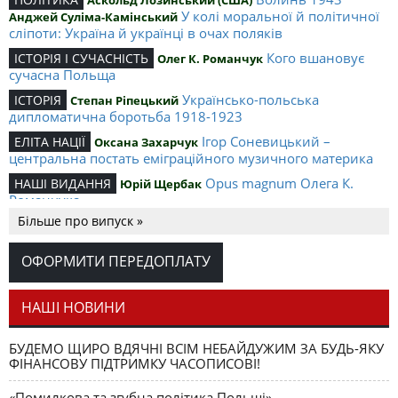
Аскольд Лозинський (США)
У колі моральної й політичної
Анджей Суліма-Камінський
сліпоти: Україна й українці в очах поляків
Кого вшановує
ІСТОРІЯ І СУЧАСНІСТЬ
Олег К. Романчук
сучасна Польща
Українсько-польська
ІСТОРІЯ
Степан Ріпецький
дипломатична боротьба 1918-1923
Ігор Соневицький –
ЕЛІТА НАЦІЇ
Оксана Захарчук
центральна постать еміграційного музичного материка
Opus magnum Олега К.
НАШІ ВИДАННЯ
Юрій Щербак
Романчука
Більше про випуск »
Аналітичний центр Олега К.
РЕЦЕНЗІЇ
Петро Іванишин
Романчука
ОФОРМИТИ ПЕРЕДОПЛАТУ
Журавель і синиця
СЛОВО РЕДАКЦІЙНЕ
Олег К. Романчук
як уособлення української політстратегії й тактики
НАШІ НОВИНИ
БУДЕМО ЩИРО ВДЯЧНІ ВСІМ НЕБАЙДУЖИМ ЗА БУДЬ-ЯКУ
ФІНАНСОВУ ПІДТРИМКУ ЧАСОПИСОВІ!
«Помилкова та згубна політика Польщі»