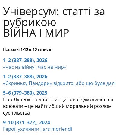
Універсум: cтатті за
рубрикою
ВІЙНА І МИР
Показані
1-13
із
13
записів.
1–2 (387–388), 2026
«Час на війну і час на мир»
1–2 (387–388), 2026
«Скриньку Пандори» відкрито, або що буде далі
5–6 (379–380), 2025
Ігор Луценко: еліта принципово відмовляється
воювати – це найглибший моральний розлом
суспільства
9–10 (371–372), 2024
Герої, ухилянти і ars moriendi