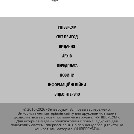
УНІВЕРСУМ
СВІТ ПРИГОД
ВИДАННЯ
АРХІВ
ПЕРЕДПЛАТА
НОВИНИ
ІНФОРМАЦІЙНІ ВІЙНИ
ВІДЕОІНТЕРВ'Ю
© 2016-2026 «Універсум». Всі права застережено.
Використання матеріалів сайту для друкованих видань
дозволяється за умови посилання на журнал «УНІВЕРСУМ».
Для інтернет-видань обов'язковим є пряме, відкрите для
пошукових систем, гіперпосилання в першому абзаці тексту на
конкретний матеріал «УНІВЕРСУМУ».