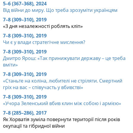
5–6 (367–368), 2024
Від війни до миру. Що треба зрозуміти українцям
7–8 (309–310), 2019
«З дня незалежності роблять кліп»
7–8 (309–310), 2019
Чи є у влади стратегічне мислення?
7–8 (309–310), 2019
Дмитро Ярош: «Так принижувати державу – це треба
вміти»
7–8 (309–310), 2019
«Станьте на коліна, любителі не стріляти. Смертний
гріх на вас – співучасть у вбивстві»
7–8 (309–310), 2019
«Учора Зеленський вбив клин між собою і армією»
7–8 (285–286), 2017
Як Хорватія зуміла повернути території після років
окупації та гібридної війни