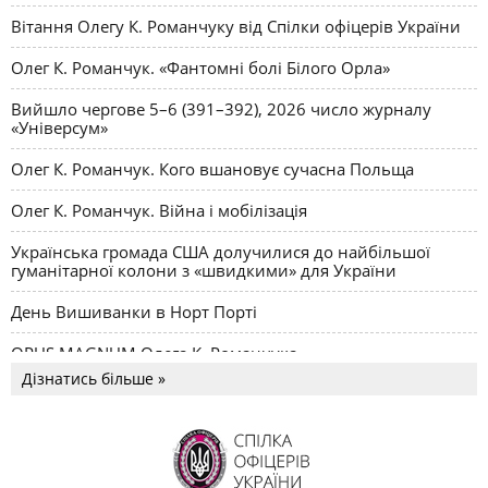
Вітання Олегу К. Романчуку від Спілки офіцерів України
Олег К. Романчук. «Фантомні болі Білого Орла»
Вийшло чергове 5–6 (391–392), 2026 число журналу
«Універсум»
Олег К. Романчук. Кого вшановує сучасна Польща
Олег К. Романчук. Війна і мобілізація
Українська громада США долучилися до найбільшої
гуманітарної колони з «швидкими» для України
День Вишиванки в Норт Порті
OPUS MAGNUM Олега К. Романчука
Дізнатись більше »