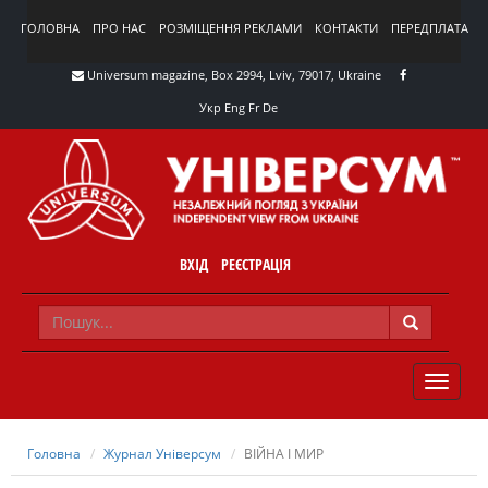
ГОЛОВНА
ПРО НАС
РОЗМІЩЕННЯ РЕКЛАМИ
КОНТАКТИ
ПЕРЕДПЛАТА
Universum magazine, Box 2994, Lviv, 79017, Ukraine
Укр
Eng
Fr
De
ВХІД
РЕЄСТРАЦІЯ
TOGGLE
NAVIG
Головна
Журнал Універсум
ВІЙНА І МИР