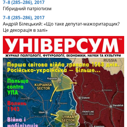
7–8 (285–286), 2017
Гібридний патріотизм
7–8 (285–286), 2017
Андрій Білецький: «Що таке депутат-мажоритарщик?
Це декорація в залі»