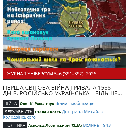
ЖУРНАЛ УНІВЕРСУМ 5–6 (391–392), 2026
ПЕРША СВІТОВА ВІЙНА ТРИВАЛА 1568
ДНІВ. РОСІЙСЬКО-УКРАЇНСЬКА – БІЛЬШЕ...
Війна і мобілізація
ВІЙНА
Олег К. Романчук
Доктрина Михайла
ДЕРЖАВНІСТЬ
Степан Кость
Колодзінського
Волинь 1943
ПОЛІТИКА
Аскольд Лозинський (США)