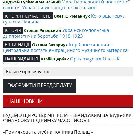
У колі моральної й політичної
Анджей Суліма-Камінський
сліпоти: Україна й українці в очах поляків
Кого вшановує
ІСТОРІЯ І СУЧАСНІСТЬ
Олег К. Романчук
сучасна Польща
Українсько-польська
ІСТОРІЯ
Степан Ріпецький
дипломатична боротьба 1918-1923
Ігор Соневицький –
ЕЛІТА НАЦІЇ
Оксана Захарчук
центральна постать еміграційного музичного материка
Opus magnum Олега К.
НАШІ ВИДАННЯ
Юрій Щербак
Романчука
Більше про випуск »
Аналітичний центр Олега К.
РЕЦЕНЗІЇ
Петро Іванишин
Романчука
ОФОРМИТИ ПЕРЕДОПЛАТУ
Журавель і синиця
СЛОВО РЕДАКЦІЙНЕ
Олег К. Романчук
як уособлення української політстратегії й тактики
НАШІ НОВИНИ
БУДЕМО ЩИРО ВДЯЧНІ ВСІМ НЕБАЙДУЖИМ ЗА БУДЬ-ЯКУ
ФІНАНСОВУ ПІДТРИМКУ ЧАСОПИСОВІ!
«Помилкова та згубна політика Польщі»