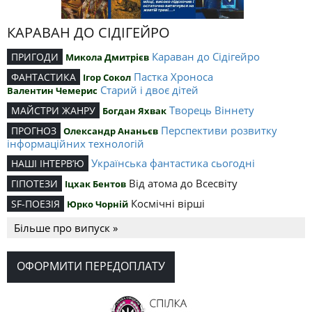
КАРАВАН ДО СІДІГЕЙРО
Караван до Сідігейро
ПРИГОДИ
Микола Дмитрієв
Пастка Хроноса
ФАНТАСТИКА
Ігор Сокол
Старий і двоє дітей
Валентин Чемерис
Творець Віннету
МАЙСТРИ ЖАНРУ
Богдан Яхвак
Перспективи розвитку
ПРОГНОЗ
Олександр Ананьєв
інформаційних технологій
Українська фантастика сьогодні
НАШІ ІНТЕРВ’Ю
Від атома до Всесвіту
ГІПОТЕЗИ
Іцхак Бентов
Космічні вірші
SF-ПОЕЗІЯ
Юрко Чорній
Більше про випуск »
ОФОРМИТИ ПЕРЕДОПЛАТУ