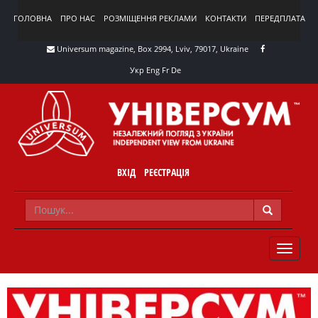
ГОЛОВНА
ПРО НАС
РОЗМІЩЕННЯ РЕКЛАМИ
КОНТАКТИ
ПЕРЕДПЛАТА
Universum magazine, Box 2994, Lviv, 79017, Ukraine
Укр
Eng
Fr
De
ВХІД
РЕЄСТРАЦІЯ
TOGGLE
NAVIG