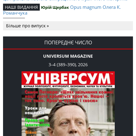
Opus magnum Олега К.
НАШІ ВИДАННЯ
Юрій Щербак
Романчука
Аналітичний центр Олега К.
РЕЦЕНЗІЇ
Петро Іванишин
Більше про випуск »
Романчука
Журавель і синиця як
Editorial
Oleh K. Romanchuk
уособлення української політстратегії й тактики
ПОПЕРЕДНЄ ЧИСЛО
UNIVERSUM MAGAZINE
3–4 (389–390), 2026