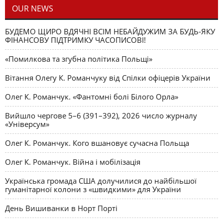
OUR NEWS
БУДЕМО ЩИРО ВДЯЧНІ ВСІМ НЕБАЙДУЖИМ ЗА БУДЬ-ЯКУ
ФІНАНСОВУ ПІДТРИМКУ ЧАСОПИСОВІ!
«Помилкова та згубна політика Польщі»
Вітання Олегу К. Романчуку від Спілки офіцерів України
Олег К. Романчук. «Фантомні болі Білого Орла»
Вийшло чергове 5–6 (391–392), 2026 число журналу
«Універсум»
Олег К. Романчук. Кого вшановує сучасна Польща
Олег К. Романчук. Війна і мобілізація
Українська громада США долучилися до найбільшої
гуманітарної колони з «швидкими» для України
День Вишиванки в Норт Порті