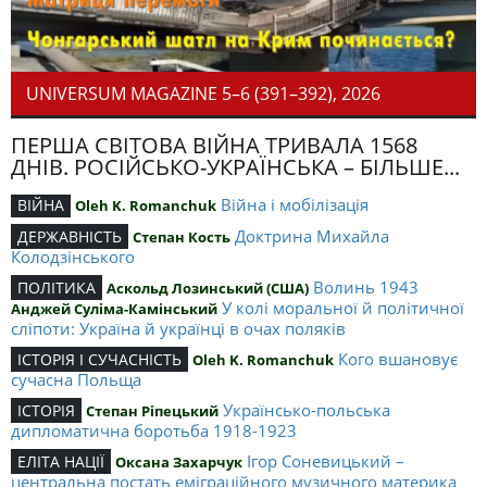
UNIVERSUM MAGAZINE 5–6 (391–392), 2026
ПЕРША СВІТОВА ВІЙНА ТРИВАЛА 1568
ДНІВ. РОСІЙСЬКО-УКРАЇНСЬКА – БІЛЬШЕ...
Війна і мобілізація
ВІЙНА
Oleh K. Romanchuk
Доктрина Михайла
ДЕРЖАВНІСТЬ
Степан Кость
Колодзінського
Волинь 1943
ПОЛІТИКА
Аскольд Лозинський (США)
У колі моральної й політичної
Анджей Суліма-Камінський
сліпоти: Україна й українці в очах поляків
Кого вшановує
ІСТОРІЯ І СУЧАСНІСТЬ
Oleh K. Romanchuk
сучасна Польща
Українсько-польська
ІСТОРІЯ
Степан Ріпецький
дипломатична боротьба 1918-1923
Ігор Соневицький –
ЕЛІТА НАЦІЇ
Оксана Захарчук
центральна постать еміграційного музичного материка