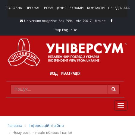
ГОЛОВНА
ПРО НАС
РОЗМІЩЕННЯ РЕКЛАМИ
КОНТАКТИ
ПЕРЕДПЛАТА
Universum magazine, Box 2994, Lviv, 79017, Ukraine
Укр
Eng
Fr
De
ВХІД
РЕЄСТРАЦІЯ
TOGGLE
NAVIG
Головна
Інформаційні війни
Чому росія – нація вбивць і катів?