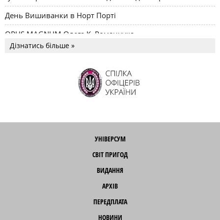
День Вишиванки в Норт Порті
OPUS MAGNUM Олега К. Романчука
Дізнатись більше »
УНІВЕРСУМ
СВІТ ПРИГОД
ВИДАННЯ
АРХІВ
ПЕРЕДПЛАТА
НОВИНИ