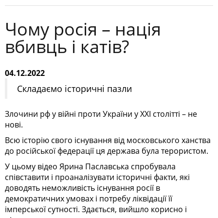
Чому росія – нація
вбивць і катів?
04.12.2022
Складаємо історичні пазли
Злочини рф у війні проти України у ХХІ столітті – не
нові.
Всю історію свого існування від московського ханства
до російської федерації ця держава була терористом.
У цьому відео Ярина Паславська спробувала
співставити і проаналізувати історичні факти, які
доводять неможливість існування росії в
демократичних умовах і потребу ліквідації її
імперської сутності. Здається, вийшло корисно і