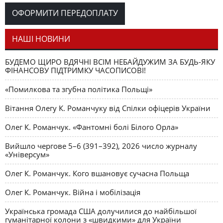
Романчука
ОФОРМИТИ ПЕРЕДОПЛАТУ
Журавель і синиця
СЛОВО РЕДАКЦІЙНЕ
Олег К. Романчук
як уособлення української політстратегії й тактики
НАШІ НОВИНИ
БУДЕМО ЩИРО ВДЯЧНІ ВСІМ НЕБАЙДУЖИМ ЗА БУДЬ-ЯКУ
ФІНАНСОВУ ПІДТРИМКУ ЧАСОПИСОВІ!
«Помилкова та згубна політика Польщі»
Вітання Олегу К. Романчуку від Спілки офіцерів України
Олег К. Романчук. «Фантомні болі Білого Орла»
Вийшло чергове 5–6 (391–392), 2026 число журналу
«Універсум»
Олег К. Романчук. Кого вшановує сучасна Польща
Олег К. Романчук. Війна і мобілізація
Українська громада США долучилися до найбільшої
гуманітарної колони з «швидкими» для України