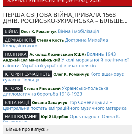
ЖУРНАЛ УНІВЕРСУМ 5–6 (391–392), 2026
ПЕРША СВІТОВА ВІЙНА ТРИВАЛА 1568
ДНІВ. РОСІЙСЬКО-УКРАЇНСЬКА – БІЛЬШЕ...
Війна і мобілізація
ВІЙНА
Олег К. Романчук
Доктрина Михайла
ДЕРЖАВНІСТЬ
Степан Кость
Колодзінського
Волинь 1943
ПОЛІТИКА
Аскольд Лозинський (США)
У колі моральної й політичної
Анджей Суліма-Камінський
сліпоти: Україна й українці в очах поляків
Кого вшановує
ІСТОРІЯ І СУЧАСНІСТЬ
Олег К. Романчук
сучасна Польща
Українсько-польська
ІСТОРІЯ
Степан Ріпецький
дипломатична боротьба 1918-1923
Ігор Соневицький –
ЕЛІТА НАЦІЇ
Оксана Захарчук
центральна постать еміграційного музичного материка
Opus magnum Олега К.
НАШІ ВИДАННЯ
Юрій Щербак
Романчука
Більше про випуск »
Аналітичний центр Олега К.
РЕЦЕНЗІЇ
Петро Іванишин