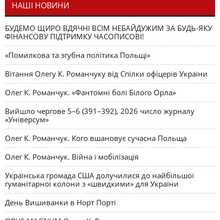
НАШІ НОВИНИ
БУДЕМО ЩИРО ВДЯЧНІ ВСІМ НЕБАЙДУЖИМ ЗА БУДЬ-ЯКУ
ФІНАНСОВУ ПІДТРИМКУ ЧАСОПИСОВІ!
«Помилкова та згубна політика Польщі»
Вітання Олегу К. Романчуку від Спілки офіцерів України
Олег К. Романчук. «Фантомні болі Білого Орла»
Вийшло чергове 5–6 (391–392), 2026 число журналу
«Універсум»
Олег К. Романчук. Кого вшановує сучасна Польща
Олег К. Романчук. Війна і мобілізація
Українська громада США долучилися до найбільшої
гуманітарної колони з «швидкими» для України
День Вишиванки в Норт Порті