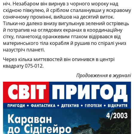
ніч. Незабаром він вирнув з чорного мороку над
східною півкулею, й сріблом спалахнувши у яскравому
сонячному промінні, вийшов на десятий виток.
Тільки-но далеко внизу вигулькнув зелений острівець
й потрапив на оглядових екранах в координаційну
сітку, планетохід оранжевим птахом відірвався від
материнського тіла корабля й рушив по спіралі униз
назустріч планеті.
Через кілька миттєвостей він опинився в центрі
квадрату 075-012.
Продовження в журналі