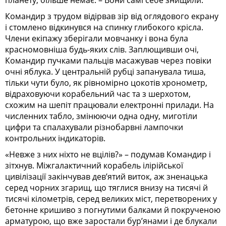
Командир з трудом відірвав зір від оглядового екрану
і стомлено відкинувся на спинку глибокого крісла.
Члени екіпажу зберігали мовчанку і вона була
красномовніша будь-яких слів. Заплющивши очі,
Командир пучками пальців масажував через повіки
очні яблука. У центральній рубці запанувала тиша,
тільки чути було, як рівномірно цокотів хронометр,
відраховуючи корабельний час та з шерхотом,
схожим на шепіт працювали електронні прилади. На
численних табло, змінюючи одна одну, миготіли
цифри та спалахували різнобарвні лампочки
контрольних індикаторів.
«Невже з них ніхто не вцілів?» – подумав Командир і
зітхнув. Міжгалактичний корабель ілірійської
цивілізації закінчував дев’ятий виток, аж зненацька
серед чорних згарищ, що тяглися внизу на тисячі й
тисячі кілометрів, серед великих міст, перетворених у
бетонне кришиво з погнутими балками й покрученою
арматурою, що вже заростали бур’янами і де блукали