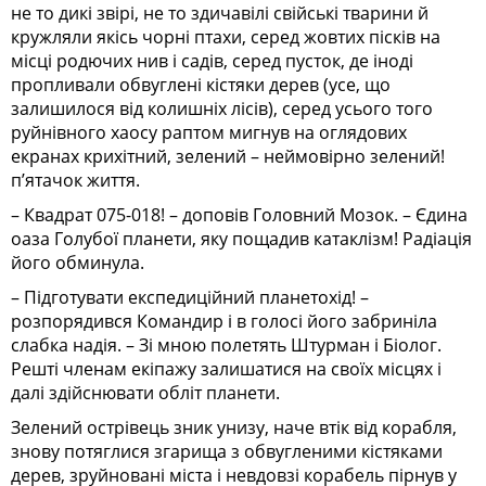
не то дикі звірі, не то здичавілі свійські тварини й
кружляли якісь чорні птахи, серед жовтих пісків на
місці родючих нив і садів, серед пусток, де іноді
пропливали обвуглені кістяки дерев (усе, що
залишилося від колишніх лісів), серед усього того
руйнівного хаосу раптом мигнув на оглядових
екранах крихітний, зелений – неймовірно зелений!
п’ятачок життя.
– Квадрат 075-018! – доповів Головний Мозок. – Єдина
оаза Голубої планети, яку пощадив катаклізм! Радіація
його обминула.
– Підготувати експедиційний планетохід! –
розпорядився Командир і в голосі його забриніла
слабка надія. – Зі мною полетять Штурман і Біолог.
Решті членам екіпажу залишатися на своїх місцях і
далі здійснювати обліт планети.
Зелений острівець зник унизу, наче втік від корабля,
знову потяглися згарища з обвугленими кістяками
дерев, зруйновані міста і невдовзі корабель пірнув у