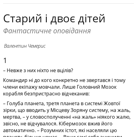
Старий і двоє дітей
Фантастичне оповідання
Валентин Чемерис
1
– Невже з них ніхто не вцілів?
Командир ні до кого конкретно не звертався і тому
члени екіпажу мовчали. Лише Головний Мозок
корабля безпристрасно відчеканив:
– Голуба планета, третя планета в системі Жовтої
зірки, що вводить у Місцеву Зоряну систему, на жаль,
мертва, – у словосполученні «на жаль» ніякого жалю,
звісно, не відчувалося. Кібермозок вжив його
автоматично. – Розумних істот, які населяли цю
планету, більше немає. – Вони самі себе знищили.