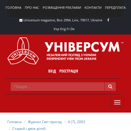
ГОЛОВНА
ПРО НАС
РОЗМІЩЕННЯ РЕКЛАМИ
КОНТАКТИ
ПЕРЕДПЛАТА
Universum magazine, Box 2994, Lviv, 79017, Ukraine
Укр
Eng
Fr
De
ВХІД
РЕЄСТРАЦІЯ
TOGGLE
NAVIG
Головна
Журнал Світ пригод
4 (7), 2003
Старий і двоє дітей