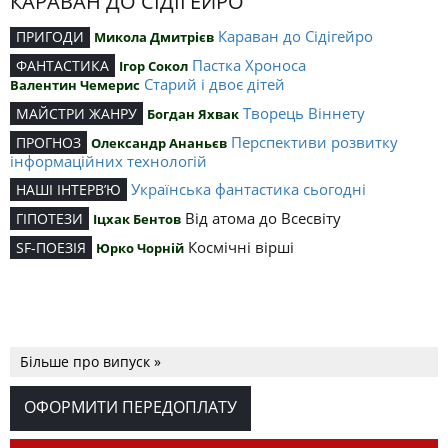
КАРАВАН ДО СІДІГЕЙРО
Караван до Сідігейро
ПРИГОДИ
Микола Дмитрієв
Пастка Хроноса
ФАНТАСТИКА
Ігор Сокол
Старий і двоє дітей
Валентин Чемерис
Творець Віннету
МАЙСТРИ ЖАНРУ
Богдан Яхвак
Перспективи розвитку
ПРОГНОЗ
Олександр Ананьєв
інформаційних технологій
Українська фантастика сьогодні
НАШІ ІНТЕРВ’Ю
Від атома до Всесвіту
ГІПОТЕЗИ
Іцхак Бентов
Космічні вірші
SF-ПОЕЗІЯ
Юрко Чорній
Більше про випуск »
ОФОРМИТИ ПЕРЕДОПЛАТУ