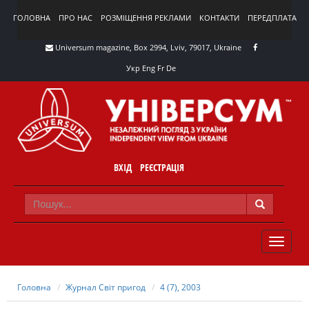
ГОЛОВНА
ПРО НАС
РОЗМІЩЕННЯ РЕКЛАМИ
КОНТАКТИ
ПЕРЕДПЛАТА
Universum magazine, Box 2994, Lviv, 79017, Ukraine
Укр
Eng
Fr
De
ВХІД
РЕЄСТРАЦІЯ
TOGGLE
NAVIG
Головна
Журнал Світ пригод
4 (7), 2003