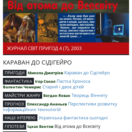
ЖУРНАЛ СВІТ ПРИГОД 4 (7), 2003
КАРАВАН ДО СІДІГЕЙРО
Караван до Сідігейро
ПРИГОДИ
Микола Дмитрієв
Пастка Хроноса
ФАНТАСТИКА
Ігор Сокол
Старий і двоє дітей
Валентин Чемерис
Творець Віннету
МАЙСТРИ ЖАНРУ
Богдан Яхвак
Перспективи розвитку
ПРОГНОЗ
Олександр Ананьєв
інформаційних технологій
Українська фантастика сьогодні
НАШІ ІНТЕРВ’Ю
Від атома до Всесвіту
ГІПОТЕЗИ
Іцхак Бентов