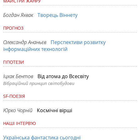
МАЙСТРИ ЖАНРУ
Богдан Яхвак
Творець Віннету
ПРОГНОЗ
Олександр Ананьєв
Перспективи розвитку
інформаційних технологій
ГІПОТЕЗИ
Іцхак Бентов
Від атома до Всесвіту
Вібраційний принцип світобудови
SF-ПОЕЗІЯ
Юрко Чорній
Космічні вірші
НАШІ ІНТЕРВ’Ю
Українська фантастика сьогодні