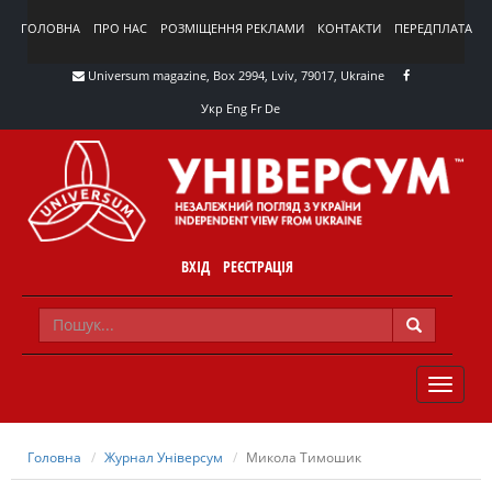
ГОЛОВНА
ПРО НАС
РОЗМІЩЕННЯ РЕКЛАМИ
КОНТАКТИ
ПЕРЕДПЛАТА
Universum magazine, Box 2994, Lviv, 79017, Ukraine
Укр
Eng
Fr
De
ВХІД
РЕЄСТРАЦІЯ
TOGGLE
NAVIG
Головна
Журнал Універсум
Микола Тимошик