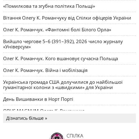
«Помилкова та згубна політика Польщі»
Вітання Олегу К. Романчуку від Спілки офіцерів України
Олег К. Романчук. «Фантомні болі Білого Орла»
Вийшло чергове 5–6 (391–392), 2026 число журналу
«Універсум»
Олег К. Романчук. Кого вшановує сучасна Польща
Олег К. Романчук. Війна і мобілізація
Українська громада США долучилися до найбільшої
гуманітарної колони з «швидкими» для України
День Вишиванки в Норт Порті
OPUS MAGNUM Олега К. Романчука
Дізнатись більше »