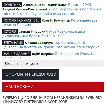
Волинь 1943
ПОЛІТИКА
Аскольд Лозинський (США)
У колі моральної й політичної
Анджей Суліма-Камінський
сліпоти: Україна й українці в очах поляків
Кого вшановує
ІСТОРІЯ І СУЧАСНІСТЬ
Олег К. Романчук
сучасна Польща
Українсько-польська
ІСТОРІЯ
Степан Ріпецький
дипломатична боротьба 1918-1923
Ігор Соневицький –
ЕЛІТА НАЦІЇ
Оксана Захарчук
центральна постать еміграційного музичного материка
Opus magnum Олега К.
НАШІ ВИДАННЯ
Юрій Щербак
Романчука
Більше про випуск »
Аналітичний центр Олега К.
РЕЦЕНЗІЇ
Петро Іванишин
Романчука
ОФОРМИТИ ПЕРЕДОПЛАТУ
Журавель і синиця
СЛОВО РЕДАКЦІЙНЕ
Олег К. Романчук
як уособлення української політстратегії й тактики
НАШІ НОВИНИ
БУДЕМО ЩИРО ВДЯЧНІ ВСІМ НЕБАЙДУЖИМ ЗА БУДЬ-ЯКУ
ФІНАНСОВУ ПІДТРИМКУ ЧАСОПИСОВІ!