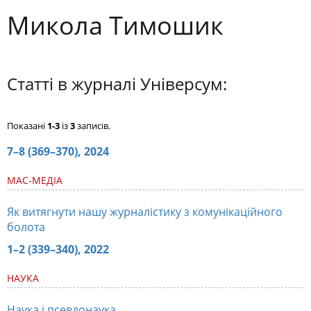
Микола Тимошик
Статті в журналі Універсум:
Показані
1-3
із
3
записів.
7–8 (369–370), 2024
МАС-МЕДІА
Як витягнути нашу журналістику з комунікаційного
болота
1–2 (339–340), 2022
НАУКА
Наука і псевдонаука