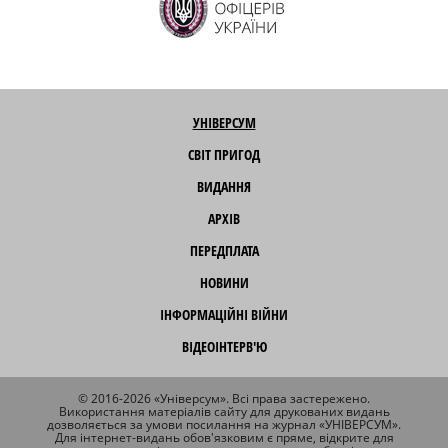
УНІВЕРСУМ
СВІТ ПРИГОД
ВИДАННЯ
АРХІВ
ПЕРЕДПЛАТА
НОВИНИ
ІНФОРМАЦІЙНІ ВІЙНИ
ВІДЕОІНТЕРВ'Ю
© 2016-2026 «Універсум». Всі права застережено.
Використання матеріалів сайту для друкованих видань
дозволяється за умови посилання на журнал «УНІВЕРСУМ».
Для інтернет-видань обов'язковим є пряме, відкрите для