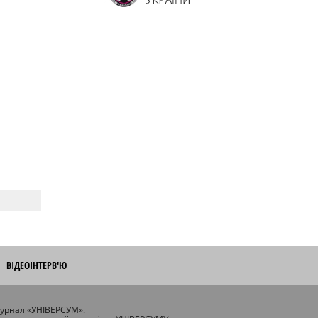
ВІДЕОІНТЕРВ'Ю
журнал «УНІВЕРСУМ».