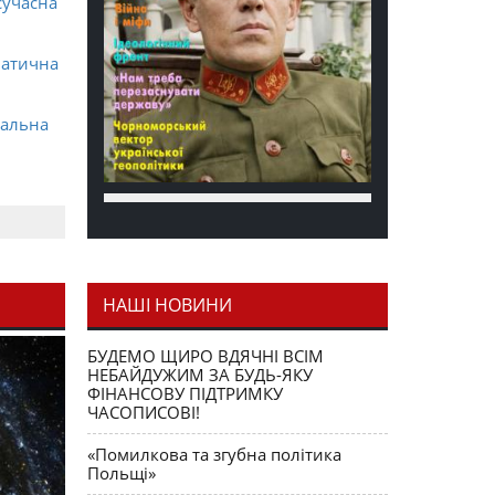
сучасна
матична
ральна
НАШІ НОВИНИ
я як
БУДЕМО ЩИРО ВДЯЧНІ ВСІМ
НЕБАЙДУЖИМ ЗА БУДЬ-ЯКУ
ФІНАНСОВУ ПІДТРИМКУ
ЧАСОПИСОВІ!
«Помилкова та згубна політика
Польщі»