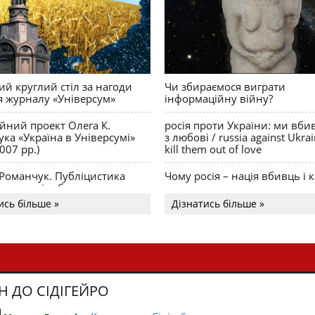
й круглий стіл за нагоди
Чи збираємося виграти
я журналу «Універсум»
інформаційну війну?
ійний проект Олега К.
росія проти України: ми вби
ка «Україна в Універсумі»
з любові / russia against Ukra
007 рр.)
kill them out of love
 Романчук. Публіцистика
Чому росія – нація вбивць і к
Акценти і табу
ись більше »
Дізнатись більше »
Н ДО СІДІГЕЙРО