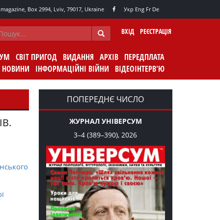
agazine, Box 2994, Lviv, 79017, Ukraine
Укр
Eng
Fr
De
ВХІД
РЕЄСТРАЦІЯ
СУМ
СВІТ ПРИГОД
ВИДАННЯ
АРХІВ
ПЕРЕДПЛАТА
НОВИНИ
ІНФОРМАЦІЙНІ ВІЙНИ
ВІДЕОІНТЕРВ'Ю
ПОПЕРЕДНЄ ЧИСЛО
ІВ.
ЖУРНАЛ УНІВЕРСУМ
3–4 (389–390), 2026
нського
ої