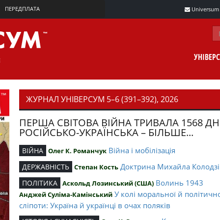
ПЕРЕДПЛАТА
Universum m
УНІВЕР
ЖУРНАЛ УНІВЕРСУМ 5–6 (391–392), 2026
ПЕРША СВІТОВА ВІЙНА ТРИВАЛА 1568 ДН
РОСІЙСЬКО-УКРАЇНСЬКА – БІЛЬШЕ...
Війна і мобілізація
ВІЙНА
Олег К. Романчук
Доктрина Михайла Колодзі
ДЕРЖАВНІСТЬ
Степан Кость
Волинь 1943
ПОЛІТИКА
Аскольд Лозинський (США)
У колі моральної й політичн
Анджей Суліма-Камінський
сліпоти: Україна й українці в очах поляків