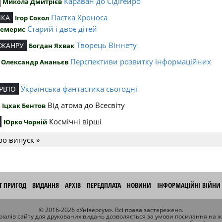
Караван до Сідігейро
Микола Дмитрієв
Пастка Хроноса
ИКА
Ігор Сокол
Старий і двоє дітей
Чемерис
Творець Віннету
 ЖАНРУ
Богдан Яхвак
Перспективи розвитку інформаційних
Олександр Ананьєв
й
Українська фантастика сьогодні
РВ’Ю
Від атома до Всесвіту
Іцхак Бентов
Космічні вірші
Юрко Чорній
ро випуск »
ІТ ПРИГОД
ВИДАННЯ
АРХІВ
ПЕРЕДПЛАТА
НОВИНИ
ІНФОРМАЦІЙНІ ВІЙНИ
© 2016-2026 «Універсум». Всі права застережено.
іалів сайту для друкованих видань дозволяється за умови посилання на 