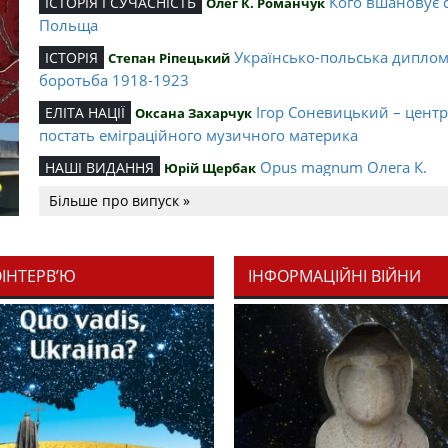
Кого вшановує 
ІСТОРІЯ І СУЧАСНІСТЬ
Олег К. Романчук
Польща
Українсько-польська дипло
ІСТОРІЯ
Степан Ріпецький
боротьба 1918-1923
Ігор Соневицький – цент
ЕЛІТА НАЦІЇ
Оксана Захарчук
постать еміграційного музичного материка
Opus magnum Олега К.
НАШІ ВИДАННЯ
Юрій Щербак
Романчука
Більше про випуск »
Аналітичний центр Олега К.
РЕЦЕНЗІЇ
Петро Іванишин
Романчука
ОІНТЕРВ’Ю
ІНФОРМАЦІЙНІ ВІЙНИ
Журавель і синиц
СЛОВО РЕДАКЦІЙНЕ
Олег К. Романчук
уособлення української політстратегії й тактики