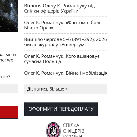
Вітання Олегу К. Романчуку від
Спілки офіцерів України
Олег К. Романчук. «Фантомні болі
Білого Орла»
Вийшло чергове 5–6 (391–392), 2026
число журналу «Універсум»
ваємо їх
Олег К. Романчук. Кого вшановує
ine: we
сучасна Польща
Олег К. Романчук. Війна і мобілізація
атів?
Українська громада США
Дізнатись більше »
долучилися до найбільшої
гуманітарної колони з «швидкими»
для України
ОФОРМИТИ ПЕРЕДОПЛАТУ
День Вишиванки в Норт Порті
OPUS MAGNUM Олега К. Романчука