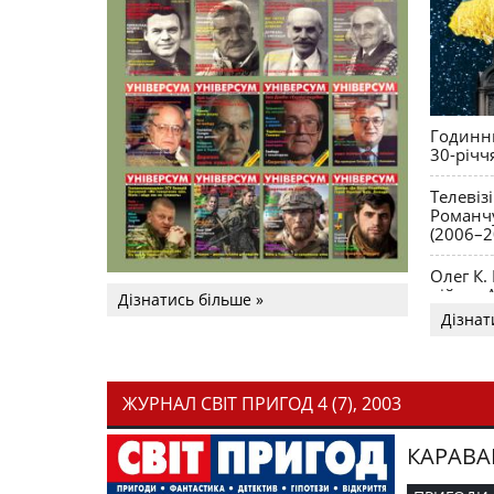
Годинни
30-річч
Телевіз
Романчу
(2006–2
Олег К.
війни. 
Дізнатись більше »
Дізнат
ЖУРНАЛ СВІТ ПРИГОД 4 (7), 2003
КАРАВА