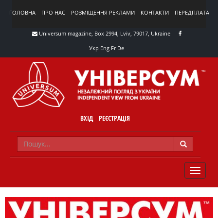
ГОЛОВНА
ПРО НАС
РОЗМІЩЕННЯ РЕКЛАМИ
КОНТАКТИ
ПЕРЕДПЛАТА
Universum magazine, Box 2994, Lviv, 79017, Ukraine
Укр
Eng
Fr
De
ВХІД
РЕЄСТРАЦІЯ
TOGGLE
NAVIG