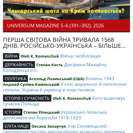
UNIVERSUM MAGAZINE 5–6 (391–392), 2026
ПЕРША СВІТОВА ВІЙНА ТРИВАЛА 1568
ДНІВ. РОСІЙСЬКО-УКРАЇНСЬКА – БІЛЬШЕ...
Війна і мобілізація
ВІЙНА
Oleh K. Romanchuk
Доктрина Михайла
ДЕРЖАВНІСТЬ
Степан Кость
Колодзінського
Волинь 1943
ПОЛІТИКА
Аскольд Лозинський (США)
У колі моральної й політичної
Анджей Суліма-Камінський
сліпоти: Україна й українці в очах поляків
Кого вшановує
ІСТОРІЯ І СУЧАСНІСТЬ
Oleh K. Romanchuk
сучасна Польща
Українсько-польська
ІСТОРІЯ
Степан Ріпецький
дипломатична боротьба 1918-1923
Ігор Соневицький –
ЕЛІТА НАЦІЇ
Оксана Захарчук
центральна постать еміграційного музичного материка