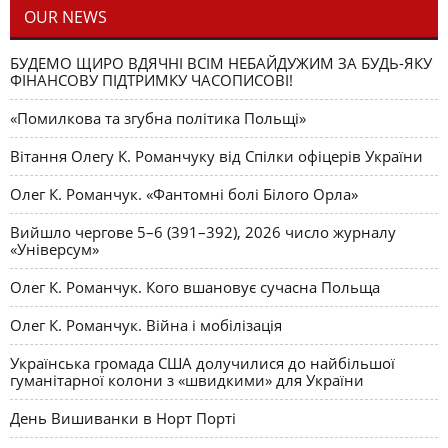
OUR NEWS
БУДЕМО ЩИРО ВДЯЧНІ ВСІМ НЕБАЙДУЖИМ ЗА БУДЬ-ЯКУ
ФІНАНСОВУ ПІДТРИМКУ ЧАСОПИСОВІ!
«Помилкова та згубна політика Польщі»
Вітання Олегу К. Романчуку від Спілки офіцерів України
Олег К. Романчук. «Фантомні болі Білого Орла»
Вийшло чергове 5–6 (391–392), 2026 число журналу
«Універсум»
Олег К. Романчук. Кого вшановує сучасна Польща
Олег К. Романчук. Війна і мобілізація
Українська громада США долучилися до найбільшої
гуманітарної колони з «швидкими» для України
День Вишиванки в Норт Порті