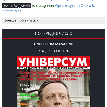
Opus magnum Олега К.
НАШІ ВИДАННЯ
Юрій Щербак
Романчука
Аналітичний центр Олега К.
РЕЦЕНЗІЇ
Петро Іванишин
Більше про випуск »
Романчука
Журавель і синиця як
Editorial
Oleh K. Romanchuk
уособлення української політстратегії й тактики
ПОПЕРЕДНЄ ЧИСЛО
UNIVERSUM MAGAZINE
3–4 (389–390), 2026