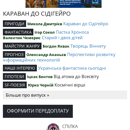
КАРАВАН ДО СІДІГЕЙРО
Караван до Сідігейро
ПРИГОДИ
Микола Дмитрієв
Пастка Хроноса
ФАНТАСТИКА
Ігор Сокол
Старий і двоє дітей
Валентин Чемерис
Творець Віннету
МАЙСТРИ ЖАНРУ
Богдан Яхвак
Перспективи розвитку
ПРОГНОЗ
Олександр Ананьєв
інформаційних технологій
Українська фантастика сьогодні
НАШІ ІНТЕРВ’Ю
Від атома до Всесвіту
ГІПОТЕЗИ
Іцхак Бентов
Космічні вірші
SF-ПОЕЗІЯ
Юрко Чорній
Більше про випуск »
ОФОРМИТИ ПЕРЕДОПЛАТУ