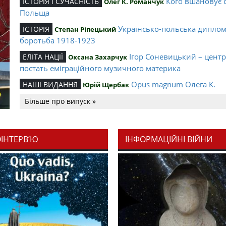
Кого вшановує 
ІСТОРІЯ І СУЧАСНІСТЬ
Олег К. Романчук
Польща
Українсько-польська дипло
ІСТОРІЯ
Степан Ріпецький
боротьба 1918-1923
Ігор Соневицький – цент
ЕЛІТА НАЦІЇ
Оксана Захарчук
постать еміграційного музичного материка
Opus magnum Олега К.
НАШІ ВИДАННЯ
Юрій Щербак
Романчука
Більше про випуск »
Аналітичний центр Олега К.
РЕЦЕНЗІЇ
Петро Іванишин
Романчука
ОІНТЕРВ’Ю
ІНФОРМАЦІЙНІ ВІЙНИ
Журавель і синиц
СЛОВО РЕДАКЦІЙНЕ
Олег К. Романчук
уособлення української політстратегії й тактики