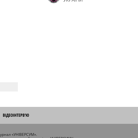
ВІДЕОІНТЕРВ'Ю
журнал «УНІВЕРСУМ».