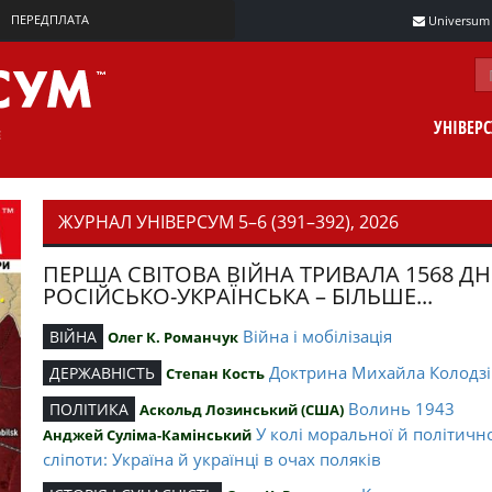
ПЕРЕДПЛАТА
Universum m
УНІВЕР
ЖУРНАЛ УНІВЕРСУМ 5–6 (391–392), 2026
ПЕРША СВІТОВА ВІЙНА ТРИВАЛА 1568 ДН
РОСІЙСЬКО-УКРАЇНСЬКА – БІЛЬШЕ...
Війна і мобілізація
ВІЙНА
Олег К. Романчук
Доктрина Михайла Колодзі
ДЕРЖАВНІСТЬ
Степан Кость
Волинь 1943
ПОЛІТИКА
Аскольд Лозинський (США)
У колі моральної й політичн
Анджей Суліма-Камінський
сліпоти: Україна й українці в очах поляків