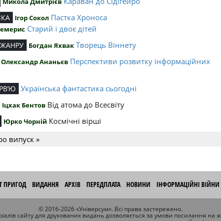
Караван до Сідігейро
Микола Дмитрієв
Пастка Хроноса
ИКА
Ігор Сокол
Старий і двоє дітей
Чемерис
Творець Віннету
 ЖАНРУ
Богдан Яхвак
Перспективи розвитку інформаційних
Олександр Ананьєв
й
Українська фантастика сьогодні
РВ’Ю
Від атома до Всесвіту
Іцхак Бентов
Космічні вірші
Юрко Чорній
ро випуск »
ІТ ПРИГОД
ВИДАННЯ
АРХІВ
ПЕРЕДПЛАТА
НОВИНИ
ІНФОРМАЦІЙНІ ВІЙНИ
© 2016-2026 «Універсум». Всі права застережено.
іалів сайту для друкованих видань дозволяється за умови посилання на 