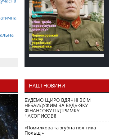
сучасна
матична
ральна
НАШІ НОВИНИ
я як
БУДЕМО ЩИРО ВДЯЧНІ ВСІМ
НЕБАЙДУЖИМ ЗА БУДЬ-ЯКУ
ФІНАНСОВУ ПІДТРИМКУ
ЧАСОПИСОВІ!
«Помилкова та згубна політика
Польщі»