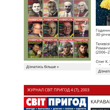
Годинни
30-річч
Телевіз
Романчу
(2006–2
Олег К.
війни. 
Дізнатись більше »
Дізнат
ЖУРНАЛ СВІТ ПРИГОД 4 (7), 2003
КАРАВА