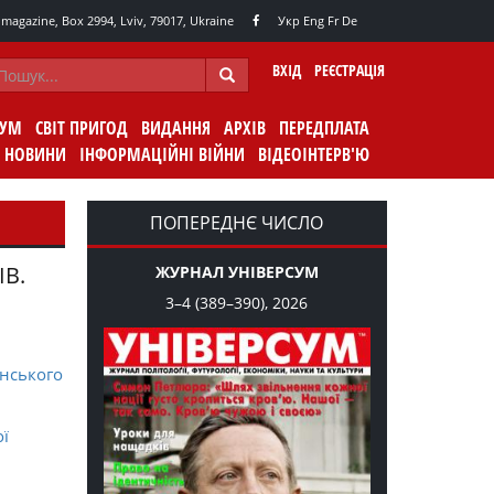
agazine, Box 2994, Lviv, 79017, Ukraine
Укр
Eng
Fr
De
ВХІД
РЕЄСТРАЦІЯ
СУМ
СВІТ ПРИГОД
ВИДАННЯ
АРХІВ
ПЕРЕДПЛАТА
НОВИНИ
ІНФОРМАЦІЙНІ ВІЙНИ
ВІДЕОІНТЕРВ'Ю
ПОПЕРЕДНЄ ЧИСЛО
ІВ.
ЖУРНАЛ УНІВЕРСУМ
3–4 (389–390), 2026
нського
ої