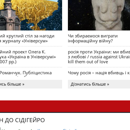
й круглий стіл за нагоди
Чи збираємося виграти
я журналу «Універсум»
інформаційну війну?
ійний проект Олега К.
росія проти України: ми вби
ка «Україна в Універсумі»
з любові / russia against Ukra
007 рр.)
kill them out of love
 Романчук. Публіцистика
Чому росія – нація вбивць і к
Акценти і табу
ись більше »
Дізнатись більше »
Н ДО СІДІГЕЙРО