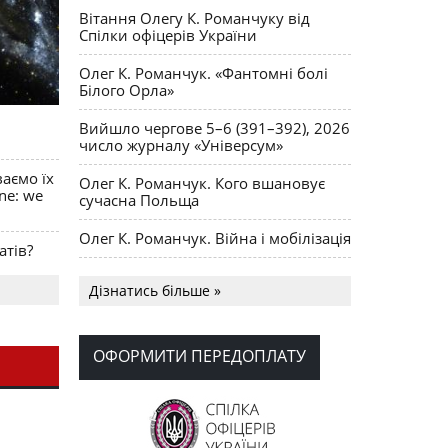
Вітання Олегу К. Романчуку від
Спілки офіцерів України
Олег К. Романчук. «Фантомні болі
Білого Орла»
Вийшло чергове 5–6 (391–392), 2026
число журналу «Універсум»
ваємо їх
Олег К. Романчук. Кого вшановує
ine: we
сучасна Польща
Олег К. Романчук. Війна і мобілізація
атів?
Українська громада США
Дізнатись більше »
долучилися до найбільшої
гуманітарної колони з «швидкими»
для України
ОФОРМИТИ ПЕРЕДОПЛАТУ
День Вишиванки в Норт Порті
OPUS MAGNUM Олега К. Романчука