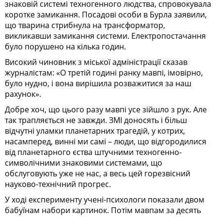
знаковій системі техногенного людства, спровокувала
коротке замикання. Посадові особи в Бурла заявили,
що тварина стрибнула на трансформатор,
викликавши замикання системи. Електропостачання
було порушено на кілька годин.
Високий чиновник з міської адміністрації сказав
журналістам: «О третій годині ранку мавпі, імовірно,
було нудно, і вона вирішила розважитися за наш
рахунок».
Добре хоч, що цього разу мавпі усе зійшло з рук. Але
так трапляється не завжди. ЗМІ доносять і більш
відчутні уламки планетарних трагедій, у котрих,
насамперед, винні ми самі – люди, що відгородилися
від планетарного єства штучними техногенно-
символічними знаковими системами, що
обслуговують уже не нас, а весь цей горезвісний
науково-технічний прогрес.
У ході експерименту учені-психологи показали двом
бабуїнам набори картинок. Потім мавпам за десять