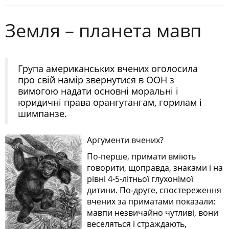
Земля – планета мавп
Група американських вчених оголосила
про свій намір звернутися в ООН з
вимогою надати основні моральні і
юридичні права орангутангам, горилам і
шимпанзе.
Аргументи вчених?
По-перше, примати вміють
говорити, щоправда, знаками і на
рівні 4-5-літньої глухонімої
дитини. По-друге, спостереження
вчених за приматами показали:
мавпи незвичайно чутливі, вони
веселяться і страждають,