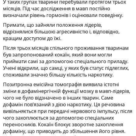
У таких групах тварини перебували протягом трьох
місяців. Під час дослідження в мавп постійно
визначали рівень гормонів і оцінювали поведінку.
Примати, що зайняли положення лідерів,
відрізнялися більшою агресивністю і, відповідно,
кращим доступом до їжі.
Після трьох місяців спільного проживання тваринам
був запропонований кокаїн, який вони могли
приймати самі за допомогою спеціального приладу.
Учені відкрили, що самці, у яких був статус підлеглих,
споживали значно більшу кількість наркотику.
Позитронна емісійна томографія виявила істотні
зміни в дофамінергічній функції мозку в мавп-лідерів,
чого не було відзначено в інших тварин. Саме
дофамін пов’язаний з дією наркотику. Ця речовина
вивільняється при передачі нервового імпульсу, після
чого захоплюється за допомогою спеціальних
переносників. Кокаїн блокує зворотне захоплення
дофаміну, що приводить до збільшення його рівня.