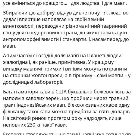
усе зміниться до кращого... і для людства, і для мавп.
Збираючи цю добірку, відчув дивне почуття: людство
дедалі впертіше наполягає на своїй земній
винятковості, переводячи різноманітний тваринний
світ у деякі недорозвинені раси, до яких ставить суто
антропоморфні вимоги і стандарти. І, насамперед, до
мавп.
А тим часом сьогодні доля мавп на Планеті людей
жалюгідна і, як раніше, примітивна. У кращому
випадку мавпячі примхи і витівки можуть потрапити
на сторінки жовтої преси, а в гіршому – самі мавпи – у
дослідницькі лабораторії.
Багаті аматори кави в США буквально божеволіють за
напоєм з кавових зерен, що пройшли через травний
тракт індонезійських мавп. В ексклюзивних кафе одну
філіжанку такої кави можна придбати за п’ять доларів.
На світовий ринок протягом року надходять лише
неповних 230 кг такої кави.
Експерти стверджують, що такий напій уже сотні років