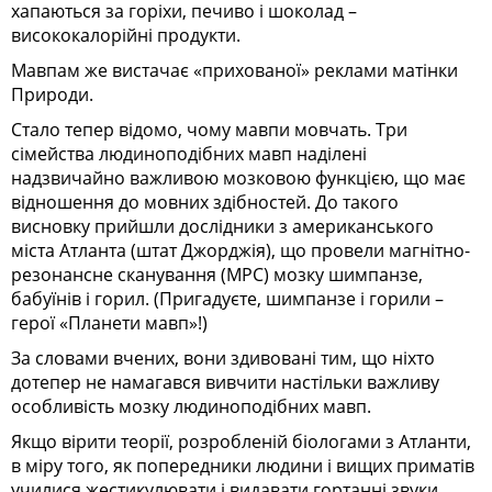
хапаються за горіхи, печиво і шоколад –
висококалорійні продукти.
Мавпам же вистачає «прихованої» реклами матінки
Природи.
Стало тепер відомо, чому мавпи мовчать. Три
сімейства людиноподібних мавп наділені
надзвичайно важливою мозковою функцією, що має
відношення до мовних здібностей. До такого
висновку прийшли дослідники з американського
міста Атланта (штат Джорджія), що провели магнітно-
резонансне сканування (МРС) мозку шимпанзе,
бабуїнів і горил. (Пригадуєте, шимпанзе і горили –
герої «Планети мавп»!)
За словами вчених, вони здивовані тим, що ніхто
дотепер не намагався вивчити настільки важливу
особливість мозку людиноподібних мавп.
Якщо вірити теорії, розробленій біологами з Атланти,
в міру того, як попередники людини і вищих приматів
училися жестикулювати і видавати гортанні звуки,