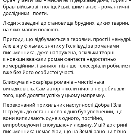
браві військові і поліцейські, шимпанзе – романтичні
дослідники і поети.
Люди ж зведені до становища брудних, диких тварин,
на яких мавпи полюють.
Пригоди, що відбуваються з героями, прості і немудрі.
Але дія у фільмах, знятих у Голлівуді за романами
письменника, дуже напружена, оскільки творці
кіноекшн вважали роман фантаста недостатньо
комерційним, і виниклі пізніше телесеріали робилися
вже без його особистої участі.
Блискуча кінокар’єра романів – чистісінька
випадковість. Сам автор ніколи нічого не робив для
того, щоб досягти успіху у цьому напрямку.
Переконаний прихильник наступності Добра і Зла,
П’єр Буль до останніх своїх днів був упевнений, що
вони випливають одне з одного, постійно,
випробовуючи і спокушаючи людину. У цій доктрині
письменника немає віри, що на Землі рано чи пізно