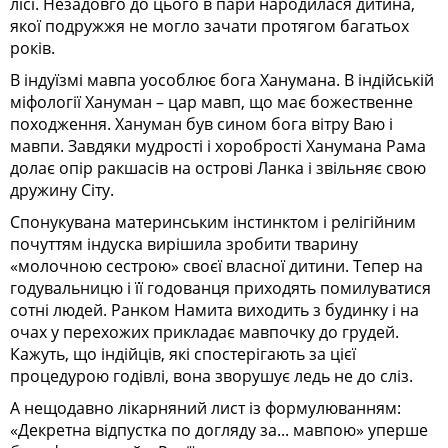
лісі. Незадовго до цього в пари народилася дитина,
якої подружжя не могло зачати протягом багатьох
років.
В індуїзмі мавпа уособлює бога Ханумана. В індійській
міфології Хануман – цар мавп, що має божественне
походження. Хануман був сином бога вітру Ваю і
мавпи. Завдяки мудрості і хоробрості Ханумана Рама
долає опір ракшасів на острові Ланка і звільняє свою
дружину Сіту.
Спонукувана материнським інстинктом і релігійним
почуттям індуска вирішила зробити тварину
«молочною сестрою» своєї власної дитини. Тепер на
годувальницю і її годованця приходять помилуватися
сотні людей. Ранком Намита виходить з будинку і на
очах у перехожих прикладає мавпочку до грудей.
Кажуть, що індійців, які спостерігають за цієї
процедурою годівлі, вона зворушує ледь не до сліз.
А нещодавно лікарняний лист із формулюванням:
«Декретна відпустка по догляду за... мавпою» уперше