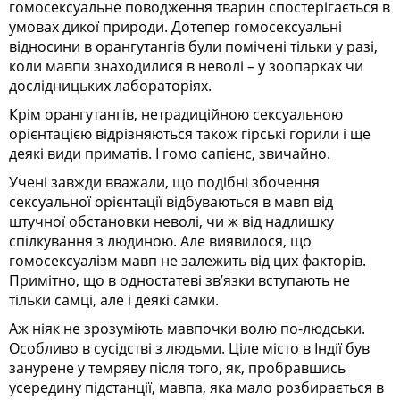
гомосексуальне поводження тварин спостерігається в
умовах дикої природи. Дотепер гомосексуальні
відносини в орангутангів були помічені тільки у разі,
коли мавпи знаходилися в неволі – у зоопарках чи
дослідницьких лабораторіях.
Крім орангутангів, нетрадиційною сексуальною
орієнтацією відрізняються також гірські горили і ще
деякі види приматів. І гомо сапієнс, звичайно.
Учені завжди вважали, що подібні збочення
сексуальної орієнтації відбуваються в мавп від
штучної обстановки неволі, чи ж від надлишку
спілкування з людиною. Але виявилося, що
гомосексуалізм мавп не залежить від цих факторів.
Примітно, що в одностатеві зв’язки вступають не
тільки самці, але і деякі самки.
Аж ніяк не зрозуміють мавпочки волю по-людськи.
Особливо в сусідстві з людьми. Ціле місто в Індії був
занурене у темряву після того, як, пробравшись
усередину підстанції, мавпа, яка мало розбирається в