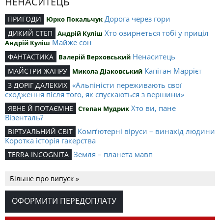
НЕНАСИТЕЦЬ
Дорога через гори
ПРИГОДИ
Юрко Покальчук
Хто озирнеться тобі у приціл
ДИКИЙ СТЕП
Андрій Куліш
Майже сон
Андрій Куліш
Ненаситець
ФАНТАСТИКА
Валерій Верховський
Капітан Маррієт
МАЙСТРИ ЖАНРУ
Микола Діаковський
«Альпіністи переживають свої
З ДОРІГ ДАЛЕКИХ
сходження після того, як спускаються з вершини»
Хто ви, пане
ЯВНЕ Й ПОТАЄМНЕ
Степан Мудрик
Візенталь?
Комп’ютерні віруси – винахід людини
ВІРТУАЛЬНИЙ СВІТ
Коротка історія гакерства
Земля – планета мавп
TERRA INCOGNITA
Більше про випуск »
ОФОРМИТИ ПЕРЕДОПЛАТУ