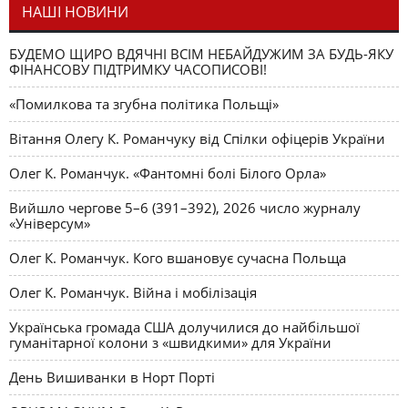
НАШІ НОВИНИ
БУДЕМО ЩИРО ВДЯЧНІ ВСІМ НЕБАЙДУЖИМ ЗА БУДЬ-ЯКУ
ФІНАНСОВУ ПІДТРИМКУ ЧАСОПИСОВІ!
«Помилкова та згубна політика Польщі»
Вітання Олегу К. Романчуку від Спілки офіцерів України
Олег К. Романчук. «Фантомні болі Білого Орла»
Вийшло чергове 5–6 (391–392), 2026 число журналу
«Універсум»
Олег К. Романчук. Кого вшановує сучасна Польща
Олег К. Романчук. Війна і мобілізація
Українська громада США долучилися до найбільшої
гуманітарної колони з «швидкими» для України
День Вишиванки в Норт Порті