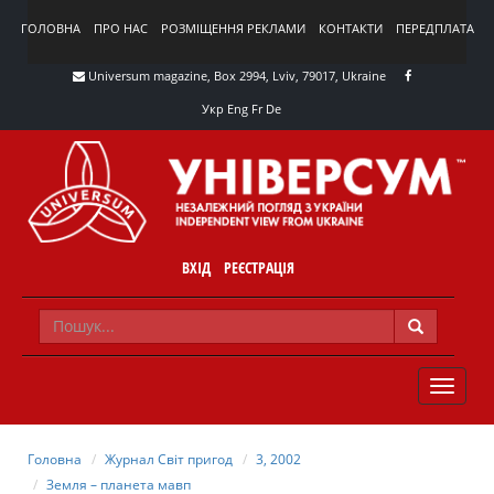
ГОЛОВНА
ПРО НАС
РОЗМІЩЕННЯ РЕКЛАМИ
КОНТАКТИ
ПЕРЕДПЛАТА
Universum magazine, Box 2994, Lviv, 79017, Ukraine
Укр
Eng
Fr
De
ВХІД
РЕЄСТРАЦІЯ
TOGGLE
NAVIG
Головна
Журнал Світ пригод
3, 2002
Земля – планета мавп