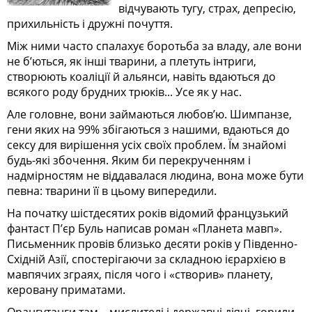
відчувають тугу, страх, депресію,
прихильність і дружні почуття.
Між ними часто спалахує боротьба за владу, але вони
не б’ються, як інші тварини, а плетуть інтриги,
створюють коаліції й альянси, навіть вдаються до
всякого роду брудних трюків... Усе як у нас.
Але головне, вони займаються любов’ю. Шимпанзе,
гени яких на 99% збігаються з нашими, вдаються до
сексу для вирішення усіх своїх проблем. Їм знайомі
будь-які збочення. Яким би перекрученням і
надмірностям не віддавалася людина, вона може бути
певна: тварини її в цьому випередили.
На початку шістдесятих років відомий французький
фантаст П’єр Буль написав роман «Планета мавп».
Письменник провів близько десяти років у Південно-
Східній Азії, спостерігаючи за складною ієрархією в
мавпячих зграях, після чого і «створив» планету,
керовану приматами.
Орангутанги там – мислителі і державні діячі, горили –