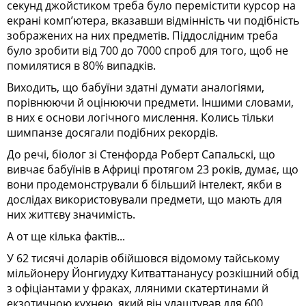
секунд джойстиком треба було перемістити курсор на
екрані комп’ютера, вказавши відмінність чи подібність
зображених на них предметів. Піддослідним треба
було зробити від 700 до 7000 спроб для того, щоб не
помилятися в 80% випадків.
Виходить, що бабуїни здатні думати аналогіями,
порівнюючи й оцінюючи предмети. Іншими словами,
в них є основи логічного мислення. Колись тільки
шимпанзе досягали подібних рекордів.
До речі, біолог зі Стенфорда Роберт Сапальскі, що
вивчає бабуїнів в Африці протягом 23 років, думає, що
вони продемонстрували б більший інтелект, якби в
дослідах використовували предмети, що мають для
них життєву значимість.
А от ще кілька фактів...
У 62 тисячі доларів обійшовся відомому тайському
мільйонеру Йонгиудху Китваттананусу розкішний обід
з офіціантами у фраках, лляними скатертинами й
екзотичною кухнею, який він улаштував для 600