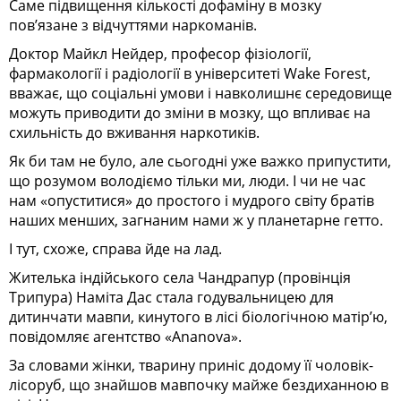
Саме підвищення кількості дофаміну в мозку
пов’язане з відчуттями наркоманів.
Доктор Майкл Нейдер, професор фізіології,
фармакології і радіології в університеті Wake Forest,
вважає, що соціальні умови і навколишнє середовище
можуть приводити до зміни в мозку, що впливає на
схильність до вживання наркотиків.
Як би там не було, але сьогодні уже важко припустити,
що розумом володіємо тільки ми, люди. І чи не час
нам «опуститися» до простого і мудрого світу братів
наших менших, загнаним нами ж у планетарне гетто.
І тут, схоже, справа йде на лад.
Жителька індійського села Чандрапур (провінція
Трипура) Наміта Дас стала годувальницею для
дитинчати мавпи, кинутого в лісі біологічною матір’ю,
повідомляє агентство «Ananova».
За словами жінки, тварину приніс додому її чоловік-
лісоруб, що знайшов мавпочку майже бездиханною в