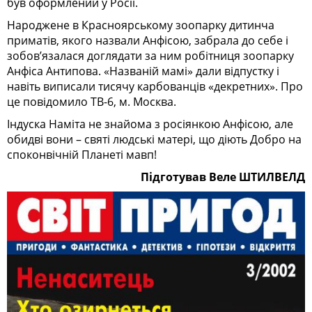
був оформлений у Росії.
Народжене в Красноярському зоопарку дитинча
приматів, якого назвали Анфісою, забрала до себе і
зобов’язалася доглядати за ним робітниця зоопарку
Анфіса Антипова. «Названій мамі» дали відпустку і
навіть виписали тисячу карбованців «декретних». Про
це повідомило ТВ-6, м. Москва.
Індуска Наміта не знайома з росіянкою Анфісою, але
обидві вони – святі людські матері, що діють Добро на
споконвічній Планеті мавп!
Підготував Веле ШТИЛВЕЛД