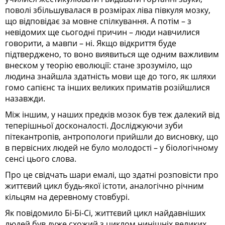
поволі збільшувалася в розмірах ліва півкуля мозку,
що відповідає за мовне спілкування. А потім – з
невідомих ще сьогодні причин – люди навчилися
говорити, а мавпи – ні. Якщо відкриття буде
підтверджено, то воно виявиться ще одним важливим
внеском у теорію еволюції: стане зрозуміло, що
людина знайшла здатність мови ще до того, як шляхи
гомо сапієнс та інших великих приматів розійшлися
назавжди.
Між іншим, у наших предків мозок був теж далекий від
теперішньої досконалості. Досліджуючи зуби
пітекантропів, антропологи прийшли до висновку, що
в первісних людей не було молодості – у біологічному
сенсі цього слова.
Про це свідчать шари емалі, що здатні розповісти про
життєвий цикл будь-якої істоти, аналогічно річним
кільцям на деревному стовбурі.
Як повідомило Бі-Бі-Сі, життєвий цикл найдавніших
людей був дуже схожий з циклом нинішніх великих