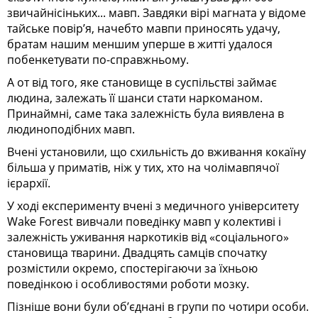
звичайнісіньких... мавп. Завдяки вірі магната у відоме
тайське повір’я, начебто мавпи приносять удачу,
братам нашим меншим уперше в житті удалося
побенкетувати по-справжньому.
А от від того, яке становище в суспільстві займає
людина, залежать її шанси стати наркоманом.
Принаймні, саме така залежність була виявлена в
людиноподібних мавп.
Вчені установили, що схильність до вживання кокаїну
більша у приматів, ніж у тих, хто на чолімавпячої
ієрархії.
У ході експерименту вчені з медичного університету
Wake Forest вивчали поведінку мавп у колективі і
залежність уживання наркотиків від «соціального»
становища тварини. Двадцять самців спочатку
розмістили окремо, спостерігаючи за їхньою
поведінкою і особливостями роботи мозку.
Пізніше вони були об’єднані в групи по чотири особи.