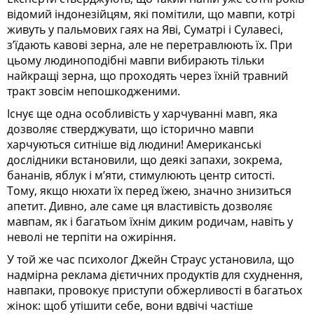
відомий індонезійцям, які помітили, що мавпи, котрі
живуть у пальмових гаях на Яві, Суматрі і Сулавесі,
з’їдають кавові зерна, але не перетравлюють їх. При
цьому людиноподібні мавпи вибирають тільки
найкращі зерна, що проходять через їхній травний
тракт зовсім непошкодженими.
Існує ще одна особливість у харчуванні мавп, яка
дозволяє стверджувати, що історично мавпи
харчуються ситніше від людини! Американські
дослідники встановили, що деякі запахи, зокрема,
бананів, яблук і м’яти, стимулюють центр ситості.
Тому, якщо нюхати їх перед їжею, значно знизиться
апетит. Дивно, але саме ця властивість дозволяє
мавпам, як і багатьом їхнім диким родичам, навіть у
неволі не терпіти на ожиріння.
У той же час психолог Джейн Страус установила, що
надмірна реклама дієтичних продуктів для схуднення,
навпаки, провокує приступи обжерливості в багатьох
жінок: щоб утішити себе, вони вдвічі частіше