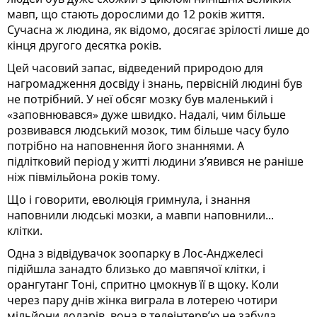
мавп, що стають дорослими до 12 років життя.
Сучасна ж людина, як відомо, досягає зрілості лише до
кінця другого десятка років.
Цей часовий запас, відведений природою для
нагромадження досвіду і знань, первісній людині був
не потрібний. У неї обсяг мозку був маленький і
«заповнювався» дуже швидко. Надалі, чим більше
розвивався людський мозок, тим більше часу було
потрібно на наповнення його знаннями. А
підлітковий період у житті людини з’явився не раніше
ніж півмільйона років тому.
Що і говорити, еволюція гримнула, і знання
наповнили людські мозки, а мавпи наповнили...
клітки.
Одна з відвідувачок зоопарку в Лос-Анджелесі
підійшла занадто близько до мавпячої клітки, і
орангутанг Тоні, спритно цмокнув її в щоку. Коли
через пару днів жінка виграла в лотерею чотири
мільйони доларів, вона в телеінтерв’ю не забула