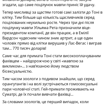
згадати, що саме поцілунок мавпи приніс їй удачу.
Тепер мисливці за щастям готові самі залізти до Тоні в
клітку. Тим більше що кількість щасливчиків серед
поцілованих неухильно росте. Через три дні після
поцілунку мавпи Уїльяма Рета призначили віце-
президентом компанії, де він працює, а в Емілії
Вардсон чудесним чином зник артрит, а ще один
чоловік прямо від клітки вирушив у Лас-Вегас і виграв
там... 770 тисяч доларів!
Саме час для примата Тоні стати високооплачуваним
фахівцем – найдорожчою у світі «мавпою за
викликом»... з нав’язаною йому людством
бісексуальністю.
Тим часом зоологи з подивом знайшли, що серед
орангутангів і на волі зустрічаються гомосексуальні
пари чоловічої статі. Гей-примати проживають на
Суматрі, де їх почали вивчати фахівці...
За словами зоологів, це перший випадок, коли