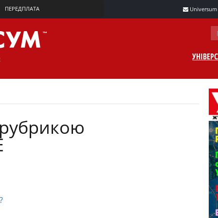
ПЕРЕДПЛАТА
Universum m
УНІВЕР
а рубрикою
Е
?