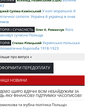
ОЛІТИКА
Аскольд Лозинський (США)
43
У колі моральної й
джей Суліма-Камінський
літичної сліпоти: Україна й українці в очах
ляків
Кого
СТОРІЯ І СУЧАСНІСТЬ
Олег К. Романчук
ановує сучасна Польща
Українсько-польська
СТОРІЯ
Степан Ріпецький
пломатична боротьба 1918-1923
Ігор Соневицький –
ЛІТА НАЦІЇ
Оксана Захарчук
ільше про випуск »
нтральна постать еміграційного музичного
терика
ОФОРМИТИ ПЕРЕДОПЛАТУ
Opus magnum
АШІ ВИДАННЯ
Юрій Щербак
ега К. Романчука
НАШІ НОВИНИ
Аналітичний центр
ЕЦЕНЗІЇ
Петро Іванишин
ДЕМО ЩИРО ВДЯЧНІ ВСІМ НЕБАЙДУЖИМ ЗА
ега К. Романчука
ДЬ-ЯКУ ФІНАНСОВУ ПІДТРИМКУ ЧАСОПИСОВІ!
Журавель і
ЛОВО РЕДАКЦІЙНЕ
Олег К. Романчук
омилкова та згубна політика Польщі»
ниця як уособлення української політстратегії й