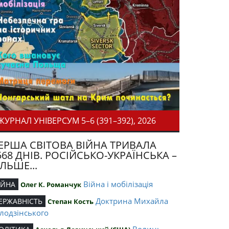
ЖУРНАЛ УНІВЕРСУМ 5–6 (391–392), 2026
ЕРША СВІТОВА ВІЙНА ТРИВАЛА
568 ДНІВ. РОСІЙСЬКО-УКРАЇНСЬКА –
ІЛЬШЕ...
Війна і мобілізація
ІЙНА
Олег К. Романчук
Доктрина Михайла
ЕРЖАВНІСТЬ
Степан Кость
лодзінського
Волинь