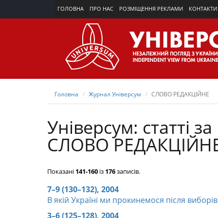
ГОЛОВНА
ПРО НАС
РОЗМІЩЕННЯ РЕКЛАМИ
КОНТАКТИ
Головна
Журнал Універсум
СЛОВО РЕДАКЦІЙНЕ
Універсум: cтатті з
СЛОВО РЕДАКЦІЙН
Показані
141-160
із
176
записів.
7–9 (130–132), 2004
В якій Україні ми прокинемося після виборів
3–6 (125–128), 2004