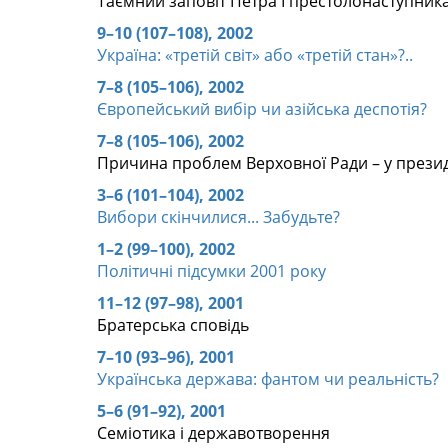
Таємний заповіт Петра І престолонаступника
9–10 (107–108), 2002
Україна: «третій світ» або «третій стан»?..
7–8 (105–106), 2002
Європейський вибір чи азійська деспотія?
7–8 (105–106), 2002
Причина проблем Верховної Ради – у прези
3–6 (101–104), 2002
Вибори скінчилися... Забудьте?
1–2 (99–100), 2002
Політичні підсумки 2001 року
11–12 (97–98), 2001
Братерська сповідь
7–10 (93–96), 2001
Українська держава: фантом чи реальність?
5–6 (91–92), 2001
Семіотика і державотворення