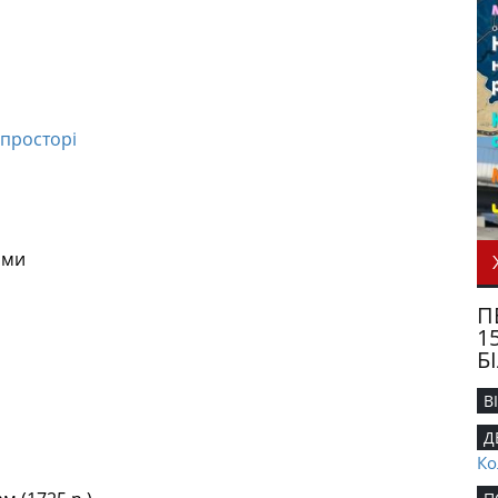
 просторі
рми
П
1
Б
В
Д
Ко