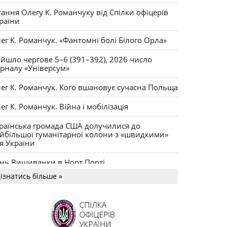
ктики
тання Олегу К. Романчуку від Спілки офіцерів
раїни
ег К. Романчук. «Фантомні болі Білого Орла»
йшло чергове 5–6 (391–392), 2026 число
рналу «Універсум»
ег К. Романчук. Кого вшановує сучасна Польща
ег К. Романчук. Війна і мобілізація
раїнська громада США долучилися до
йбільшої гуманітарної колони з «швидкими»
я України
нь Вишиванки в Норт Порті
ізнатись більше »
US MAGNUM Олега К. Романчука