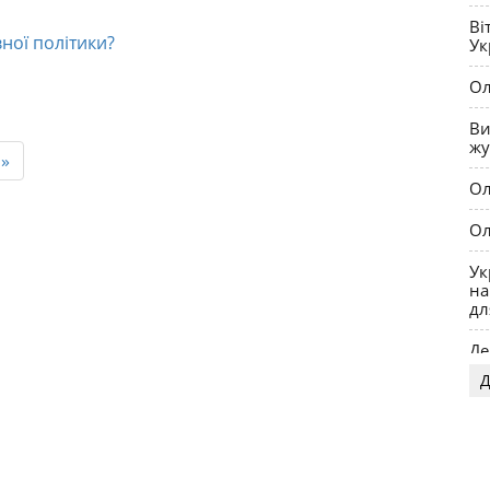
та
Ві
ної політики?
Ук
Ол
Ви
жу
»
Ол
Ол
Ук
на
дл
Де
Д
OP