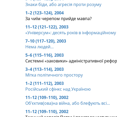
Знаки біди, або агресія проти розуму
1–2 (123–124), 2004
За чиїм черепом прийде мавпа?
11–12 (121–122), 2003
«Універсум»: десять років в інформаційному
7–10 (117–120), 2003
Нема людей…
5–6 (115–116), 2003
Системні «заковики» адміністративної рефо
3–4 (113–114), 2003
Мітка політичного простору
1–2 (111–112), 2003
Російський сфінкс над Україною
11–12 (109–110), 2002
Об’єктив(ова)на війна, або блефують всі...
11–12 (109–110), 2002