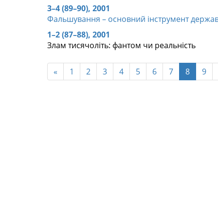
3–4 (89–90), 2001
Фальшування – основний інструмент держав
1–2 (87–88), 2001
Злам тисячоліть: фантом чи реальність
«
1
2
3
4
5
6
7
8
9