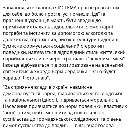
Завдання, яке кланова СИСТЕМА прагне розв’язати
для себе, до болю просте: усі помисли, ідеї та
прагнення українців мають бути зведені до
примітивних бажань задовольнити елементарні
потреби та інстинкти за допомогою алкоголю та
далеких від справжньої, високої культури видовищ.
Зумисне формується асоціальний стереотип
поведінки, нав’язується відповідний стиль життя, який
сприймається лише через гранчак із “зеленим змієм”.
І все це відбувається під розтиражоване на всенький
світ житейське кредо Вєркі Сердючки: “Всьо будєт
харашо! Я ето знаю”.
“За сприяння влади в Україні навмисне
деморалізується народ, підриваються устої людської
та національної гідності, підривається моральність.
Населення привчається до норм поведінки, властивих
“зоні”, з тим, щоб зменшити здатність членів
суспільства до громадянської солідарності та рівень
вимог суспільства до влади”, — відзначає голова