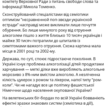
комітету Верховної Ради з питань свободи слова та
інформації Микола Томенко.
Сконструйований спеціалістами від семіотики
оптимізм “нєсравнєнной поп-звєзди украінской
естради” насправді може викликати лише почуття
обурення. Бо лише минулого року від отруєння
алкоголем пішло з життя близько 10 тисяч українців і
майже 30 тисяч потрапили до шпиталів із
симптомами важкого отруєння. Схожа картина мала
місце в 2001 році та 2002-му.
Держава, по суті, споює підростаюче покоління. В
Україні існує проблема алкоголізації дітей продуктами
харчування — меткі ділки вже виробляють алкогольне
морозиво з 8%-ним вмістом алкоголю. А незліченна
кілкість цукерок з ромом та лікером, напої типу “ром-
коли”. Чи не нагадує все це політику фашистської
Німеччни щодо населення окупованої України?
На велетенських біг-бордах по всій Україні бовваніють
ефектні зразки знакових систем (семіотика в дії!),