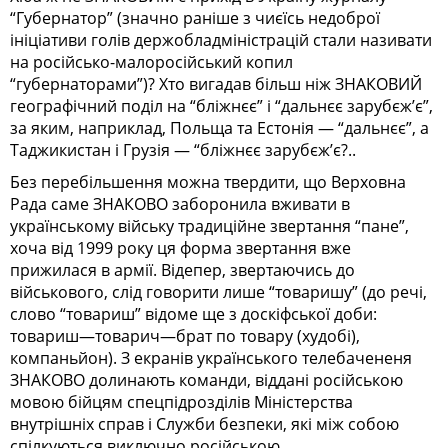
“Губернатор” (значно раніше з чиєїсь недоброї
ініціативи голів держобладміністрацій стали називати
на російсько-малоросійський копил
“губернаторами”)? Хто вигадав більш ніж ЗНАКОВИЙ
географічний поділ на “бліжнєє” і “дальнєє зарубєж’є”,
за яким, наприклад, Польща та Естонія — “дальнєє”, а
Таджикистан і Грузія — “бліжнєє зарубєж’є?..
Без перебільшення можна твердити, що Верховна
Рада саме ЗНАКОВО заборонила вживати в
українському війську традиційне звертання “пане”,
хоча від 1999 року ця форма звертання вже
прижилася в армії. Відепер, звертаючись до
військового, слід говорити лише “товаришу” (до речі,
слово “товариш” відоме ще з доскіфської доби:
товариш—товарич—брат по товару (худобі),
компаньйон). З екранів українського телебачененя
ЗНАКОВО долинають команди, віддані російською
мовою бійцям спецпідрозділів Міністерства
внутрішніх справ і Служби безпеки, які між собою
спілкуються виключно російською.