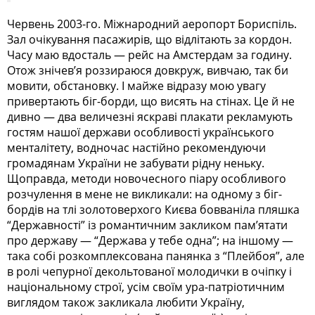
Червень 2003-го. Міжнародний аеропорт Бориспіль.
Зал очікування пасажирів, що відлітають за кордон.
Часу маю вдосталь — рейс на Амстердам за годину.
Отож знічев’я роззираюся довкруж, вивчаю, так би
мовити, обстановку. І майже відразу мою увагу
привертають біг-борди, що висять на стінах. Це й не
дивно — два величезні яскраві плакати рекламують
гостям нашої держави особливості українського
менталітету, водночас настійно рекомендуючи
громадянам України не забувати рідну неньку.
Щоправда, методи новочесного піару особливого
розчулення в мене не викликали: на одному з біг-
бордів на тлі золотоверхого Києва бовваніла пляшка
“Державності” із романтичним закликом пам’ятати
про державу — “Держава у тебе одна”; на іншому —
така собі розкомплексована панянка з “Плейбоя”, але
в ролі чепурної декольтованої молодички в очіпку і
національному строї, усім своїм ура-патріотичним
виглядом також закликала любити Україну,