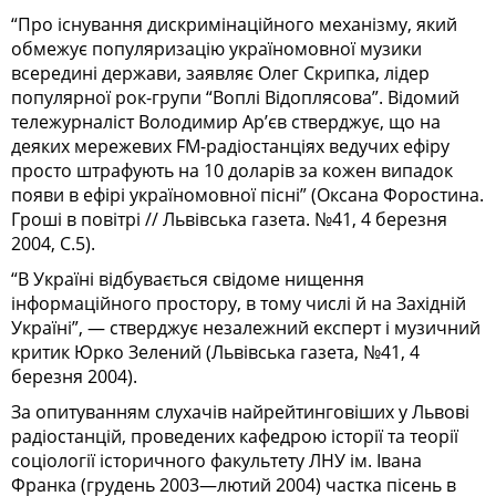
“Про існування дискримінаційного механізму, який
обмежує популяризацію україномовної музики
всередині держави, заявляє Олег Скрипка, лідер
популярної рок-групи “Воплі Відоплясова”. Відомий
тележурналіст Володимир Ар’єв стверджує, що на
деяких мережевих FM-радіостанціях ведучих ефіру
просто штрафують на 10 доларів за кожен випадок
появи в ефірі україномовної пісні” (Оксана Форостина.
Гроші в повітрі // Львівська газета. №41, 4 березня
2004, С.5).
“В Україні відбувається свідоме нищення
інформаційного простору, в тому числі й на Західній
Україні”, — стверджує незалежний експерт і музичний
критик Юрко Зелений (Львівська газета, №41, 4
березня 2004).
За опитуванням слухачів найрейтинговіших у Львові
радіостанцій, проведених кафедрою історії та теорії
соціології історичного факультету ЛНУ ім. Івана
Франка (грудень 2003—лютий 2004) частка пісень в