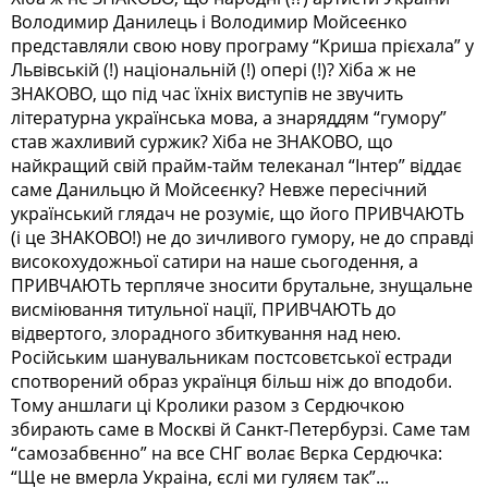
Володимир Данилець і Володимир Мойсеєнко
представляли свою нову програму “Криша прієхала” у
Львівській (!) національній (!) опері (!)? Хіба ж не
ЗНАКОВО, що під час їхніх виступів не звучить
літературна українська мова, а знаряддям “гумору”
став жахливий суржик? Хіба не ЗНАКОВО, що
найкращий свій прайм-тайм телеканал “Інтер” віддає
саме Данильцю й Мойсеєнку? Невже пересічний
український глядач не розуміє, що його ПРИВЧАЮТЬ
(і це ЗНАКОВО!) не до зичливого гумору, не до справді
високохудожньої сатири на наше сьогодення, а
ПРИВЧАЮТЬ терпляче зносити брутальне, знущальне
висміювання титульної нації, ПРИВЧАЮТЬ до
відвертого, злорадного збиткування над нею.
Російським шанувальникам постсовєтської естради
спотворений образ українця більш ніж до вподоби.
Тому аншлаги ці Кролики разом з Сердючкою
збирають саме в Москві й Санкт-Петербурзі. Саме там
“самозабвєнно” на все СНГ волає Вєрка Сердючка:
“Ще не вмерла Украіна, єслі ми гуляєм так”...