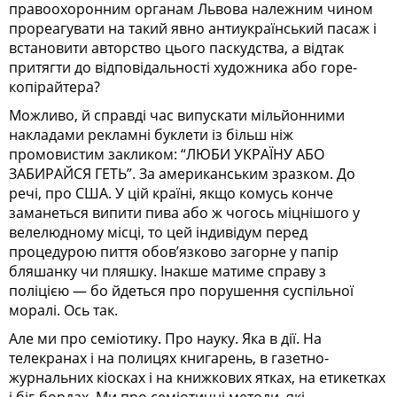
правоохоронним органам Львова належним чином
прореагувати на такий явно антиукраїнський пасаж і
встановити авторство цього паскудства, а відтак
притягти до відповідальності художника або горе-
копірайтера?
Можливо, й справді час випускати мільйонними
накладами рекламні буклети із більш ніж
промовистим закликом: “ЛЮБИ УКРАЇНУ АБО
ЗАБИРАЙСЯ ГЕТЬ”. За американським зразком. До
речі, про США. У цій країні, якщо комусь конче
заманеться випити пива або ж чогось міцнішого у
велелюдному місці, то цей індивідум перед
процедурою пиття обов’язково загорне у папір
бляшанку чи пляшку. Інакше матиме справу з
поліцією — бо йдеться про порушення суспільної
моралі. Ось так.
Але ми про семіотику. Про науку. Яка в дії. На
телекранах і на полицях книгарень, в газетно-
журнальних кіосках і на книжкових ятках, на етикетках
і біг-бордах. Ми про семіотичні методи, які