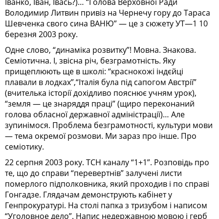
Іванко, Іван, Івась?)… “Голова Верховної Ради
Володимир Литвин привіз на Чернечу гору до Тараса
Шевченка свого сина ВАНЮ” — це з сюжету УТ—1 10
березня 2003 року.
Одне слово, “динаміка розвитку”! Мовна. Знакова.
Семіотична. І, звісна річ, безграмотність. Яку
прищеплюють ще в школі: “краснокожі індєйці
плавали в лодках”,“Італія була під сапогом Австрії”
(вчителька історії дохідливо пояснює учням урок),
“земля — це знаряддя праці” (щиро переконаний
голова обласної державної адміністрації)… Але
зупинімося. Проблема безграмотності, культури мови
— тема окремої розмови. Ми зараз про інше. Про
семіотику.
22 серпня 2003 року. ТСН каналу “1+1”. Розповідь про
те, що до справи “перевертнів” залучені листи
померлого підполковника, який проходив і по справі
Гонгадзе. Глядачам демонструють кабінет у
Генпрокуратурі. На столі папка з тризубом і написом
“Уголовное дело”. Напис недержавною мовою і герб