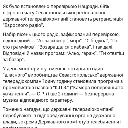
Як було встановлено перевіркою Нацради, 68%
ефірного часу Севастопольської регіональної
державної телерадіокомпанії становить ретрансляція
“Взрослого радіо”.
Набір пісень цього радіо, зафіксований перевіркою,
відповідний — “А ґлазкі морґ, морґ”, “С бодуна”, “По
сто грамчіков”, “Возвращался с кабака”, і так далі.
Відповідні й назви програм: “Альо, гараж”, “Ти отвєтіш
за базар”.
У день моніторингу з менше чотирьох годин
“власного” виробництва Севастопольської державної
телерадіокомпанії одну годину становила програма з
промовистою назвою “К.П.З.” (“Камера попереднього
ув’язнення”. — О.Р.) і ще 2 години — безперервна
музика відповідного характеру.
Томенко нагадує, що державні телерадіокомпанії
перебувають в підпорядкуванні органів державної
влади, зокрема Державного комітету з телебачення і
радіомовлення.