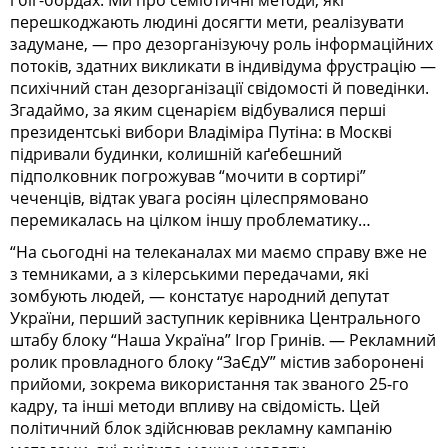
перешкоджають людині досягти мети, реалізувати
задумане, — про дезорганізуючу роль інформаційних
потоків, здатних викликати в індивідума фрустрацію —
психічний стан дезорганізації свідомості й поведінки.
Згадаймо, за яким сценарієм відбувалися перші
президентські вибори Владіміра Путіна: в Москві
підривали будинки, колишній каґебешний
підполковник погрожував “мочити в сортирі”
чеченців, відтак увага росіян цілеспрямовано
перемикалась на цілком іншу проблематику…
“На сьогодні на телеканалах ми маємо справу вже не
з темниками, а з кілерськими передачами, які
зомбують людей, — констатує народний депутат
України, перший заступник керівника Центрального
штабу блоку “Наша Україна” Ігор Гринів. — Рекламний
ролик провладного блоку “ЗаЄдУ” містив заборонені
прийоми, зокрема використання так званого 25-го
кадру, та інші методи впливу на свідомість. Цей
політичний блок здійснював рекламну кампанію