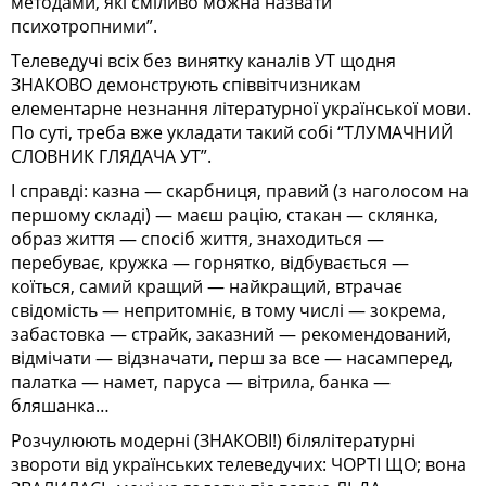
методами, які сміливо можна назвати
психотропними”.
Телеведучі всіх без винятку каналів УТ щодня
ЗНАКОВО демонструють співвітчизникам
елементарне незнання літературної української мови.
По суті, треба вже укладати такий собі “ТЛУМАЧНИЙ
СЛОВНИК ГЛЯДАЧА УТ”.
І справді: казна — скарбниця, правий (з наголосом на
першому складі) — маєш рацію, стакан — склянка,
образ життя — спосіб життя, знаходиться —
перебуває, кружка — горнятко, відбувається —
коїться, самий кращий — найкращий, втрачає
свідомість — непритомніє, в тому числі — зокрема,
забастовка — страйк, заказний — рекомендований,
відмічати — відзначати, перш за все — насамперед,
палатка — намет, паруса — вітрила, банка —
бляшанка…
Розчулюють модерні (ЗНАКОВІ!) білялітературні
звороти від українських телеведучих: ЧОРТІ ЩО; вона