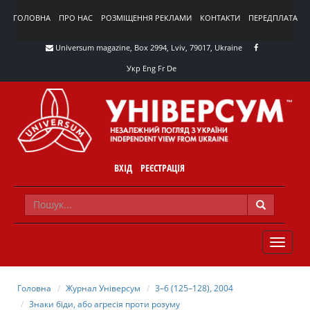
ГОЛОВНА
ПРО НАС
РОЗМІЩЕННЯ РЕКЛАМИ
КОНТАКТИ
ПЕРЕДПЛАТА
Universum magazine, Box 2994, Lviv, 79017, Ukraine
Укр
Eng
Fr
De
ВХІД
РЕЄСТРАЦІЯ
TOGGLE
NAVIG
Головна
Журнал Універсум
3–6 (125–128), 2004
Знаки біди, або агресія проти розуму