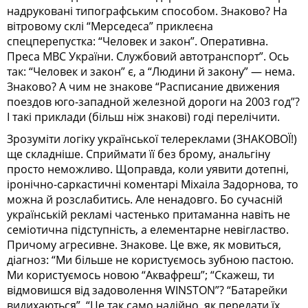
надруковані типографським способом. Знаково? На
вітровому склі “Мерседеса” приклеєна
спецперепустка: “Человек и закон”. Оперативна.
Преса МВС України. Службовий автотранспорт”. Ось
так: “Человек и закон” є, а “Людини й закону” — нема.
Знаково? А чим не знакове “Расписание движения
поездов юго-западной железной дороги на 2003 год”?
І такі приклади (більш ніж знакові) годі перелічити.
Зрозуміти логіку української телереклами (ЗНАКОВОЇ!)
ще складніше. Сприймати її без брому, анальгіну
просто неможливо. Щоправда, коли уявити дотепні,
іронічно-саркастичні коментарі Міхаіла Задорнова, то
можна й розслабитись. Але ненадовго. Бо сучасній
українській рекламі частенько притаманна навіть не
семіотична підступність, а елементарне невігластво.
Причому агресивне. Знакове. Це вже, як мовиться,
діагноз: “Ми більше не користуємось зубною пастою.
Ми користуємось новою “Аквафреш”; “Скажеш, ти
відмовишся від задоволення WINSTON”? “Батарейки
видихаються”, “Це так само надійно, як передати їх