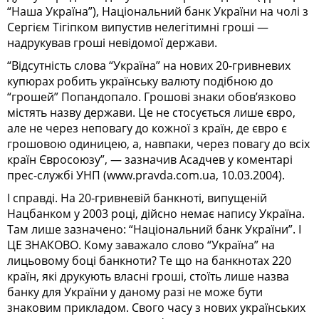
“Наша Україна”), Національний банк України на чолі з
Сергієм Тігіпком випустив нелегітимні гроші —
надрукував гроші невідомої держави.
“Відсутність слова “Україна” на нових 20-гривневих
купюрах робить українську валюту подібною до
“грошей” Попандопало. Грошові знаки обов’язково
містять назву держави. Це не стосується лише євро,
але не через неповагу до кожної з країн, де євро є
грошовою одиницею, а, навпаки, через повагу до всіх
країн Євросоюзу”, — зазначив Асадчев у коментарі
прес-службі УНП (www.pravda.com.ua, 10.03.2004).
І справді. На 20-гривневій банкноті, випущеній
Нацбанком у 2003 році, дійсно немає напису Україна.
Там лише зазначено: “Національний банк України”. І
ЦЕ ЗНАКОВО. Кому заважало слово “Україна” на
лицьовому боці банкноти? Те що на банкнотах 220
країн, які друкують власні гроші, стоїть лише назва
банку для України у даному разі не може бути
знаковим прикладом. Свого часу з нових українських