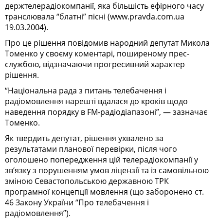
держтелерадіокомпанії, яка більшість ефірного часу
транслювала “блатні” пісні (www.pravda.com.ua
19.03.2004).
Про це рішення повідомив народний депутат Микола
Томенко у своєму коментарі, поширеному прес-
службою, відзначаючи прогресивний характер
рішення.
“Національна рада з питань телебачення і
радіомовлення нарешті вдалася до кроків щодо
наведення порядку в FM-радіодіапазоні”, — зазначає
Томенко.
Як твердить депутат, рішення ухвалено за
результатами планової перевірки, після чого
оголошено попередження цій телерадіокомпанії у
зв‘язку з порушенням умов ліцензії та із самовільною
зміною Севастопольською державною ТРК
програмної концепції мовлення (що заборонено ст.
46 Закону України “Про телебачення і
радіомовлення”).