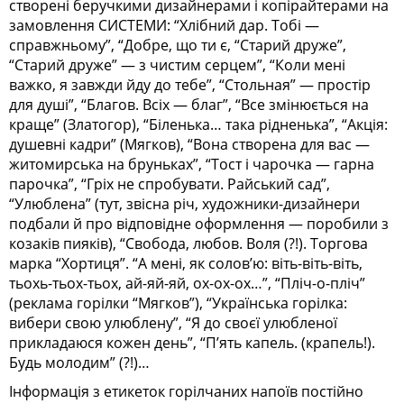
створені беручкими дизайнерами і копірайтерами на
замовлення СИСТЕМИ: “Хлібний дар. Тобі —
справжньому”, “Добре, що ти є, “Старий друже”,
“Старий друже” — з чистим серцем”, “Коли мені
важко, я завжди йду до тебе”, “Стольная” — простір
для душі”, “Благов. Всіх — благ”, “Все змінюється на
краще” (Златогор), “Біленька… така рідненька”, “Акція:
душевні кадри” (Мягков), “Вона створена для вас —
житомирська на бруньках”, “Тост і чарочка — гарна
парочка”, “Гріх не спробувати. Райський сад”,
“Улюблена” (тут, звісна річ, художники-дизайнери
подбали й про відповідне оформлення — поробили з
козаків пияків), “Свобода, любов. Воля (?!). Торгова
марка “Хортиця”. “А мені, як солов’ю: віть-віть-віть,
тьохь-тьох-тьох, ай-яй-яй, ох-ох-ох…”, “Пліч-о-пліч”
(реклама горілки “Мягков”), “Українська горілка:
вибери свою улюблену”, “Я до своєї улюбленої
прикладаюся кожен день”, “П’ять капель. (крапель!).
Будь молодим” (?!)…
Інформація з етикеток горілчаних напоїв постійно