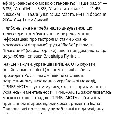
ефірі українською мовою становить: “Наше радіо” —
6,8%, “АвтоFM” — 6,8%, “Львівська хвиля” — 21,4%,
“ЛюксFM” — 15,0% (Львівська газета. №41, 4 березня
2004, С.4). І це у Львові!
І, либонь, вже не треба надто дивуватися, що
телеглядача зомбують не лише рекламною
інформацією про гастролі містами України
московської естрадної групи “Любе” разом із
“Благовим” (марка горілки), але й повідомляють, що
це улюблені співаки Владіміра Путіна…
Інакше кажучи, українців ПРИВЧАЮТЬ слухати
російськомовні пісні (зокрема ті, які любить
президент Росії, і які аж ніяк не сприяють
патріотичному вихованню української молоді),
ПРИВЧАЮТЬ слухати музику, яка не є притаманною
українській ментальності. ПРИВЧАЮТЬ захоплюватись
московською естрадою. ПРИВЧАЮТЬ любити її за
принципом широковідомих експериментів Івана
Павлова, які полягали у виробленні в піддослідних