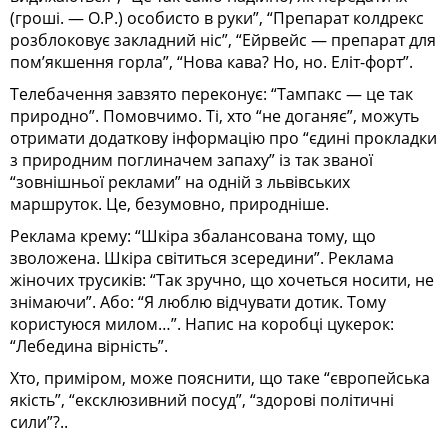
(гроші. — О.Р.) особисто в руки”, “Препарат колдрекс
розблоковує закладний ніс”, “Ейрвейс — препарат для
пом’якшення горла”, “Нова кава? Но, но. Еліт-форт”.
Телебачення завзято переконує: “Тампакс — це так
природно”. Помовчимо. Ті, хто “не доганяє”, можуть
отримати додаткову інформацію про “єдині прокладки
з природним поглиначем запаху” із так званої
“зовнішньої реклами” на одній з львівських
маршруток. Це, безумовно, природніше.
Реклама крему: “Шкіра збалансована тому, що
зволожена. Шкіра світиться зсередини”. Реклама
жіночих трусиків: “Так зручно, що хочеться носити, не
знімаючи”. Або: “Я люблю відчувати дотик. Тому
користуюся милом…”. Напис на коробці цукерок:
“Лебедина вірність”.
Хто, приміром, може пояснити, що таке “європейська
якість”, “ексклюзивний посуд”, “здорові політичні
сили”?..