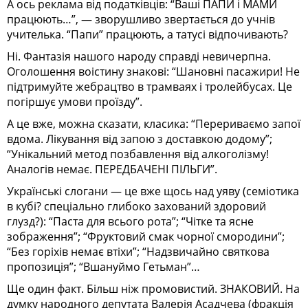
А ось реклама від податківців: “Ваші ПАПИ і МАМИ
працюють…”, — зворушливо звертається до учнів
учителька. “Папи” працюють, а татусі відпочивають?
Ні. Фантазія нашого народу справді невичерпна.
Оголошення воістину знакові: “Шановні пасажири! Не
підтримуйте жебрацтво в трамваях і тролейбусах. Це
погіршує умови проїзду”.
А це вже, можна сказати, класика: “Перериваємо запої
вдома. Лікування від запою з доставкою додому”;
“Унікальний метод позбавлення від алкоголізму!
Аналогів немає. ПЕРЕДБАЧЕНІ ПІЛЬГИ”.
Українські слогани — це вже щось над уяву (семіотика
в кубі? спеціально глибоко захований здоровий
глузд?): “Паста для всього рота”; “Чітке та ясне
зображення”; “Фруктовий смак чорної смородини”;
“Без горіхів немає втіхи”; “Надзвичайно святкова
пропозиція”; “Вшануймо Гетьман”…
Ще один факт. Більш ніж промовистий. ЗНАКОВИЙ. На
думку народного депутата Валерія Асадчева (фракція