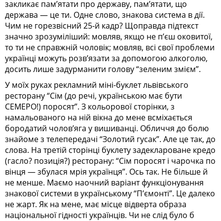
закликає пам’ятати про державу, пам’ятати, що
держава — це ти. Одне слово, знакова система в дії.
Чим не горезвісний 25-й кадр? Щоправда підтекст
значно зрозуміліший: мовляв, якщо не п’єш оковитої,
то ти не справжній чоловік; мовляв, всі свої проблеми
українці можуть розв’язати за допомогою алкоголю,
досить лише задурманити голову “зеленим змієм”.
У моїх руках рекламний міні-буклет львівського
ресторану “Сім (до речі, українською має бути
СЕМЕРО!) поросят”. З кольорової сторінки, з
намальованого на ній вікна до мене всміхається
бородатий чолов’яга у вишиванці. Обличчя до болю
знайоме з телепередачі “Золотий гусак”. Але це так, до
слова. На третій сторінці буклету задеклароване кредо
(гасло? позиція?) ресторану: “Сім поросят і чарочка по
вінця — збулася мрія українця”. Ось так. Не більше й
не менше. Маємо наочний варіант функціонування
знакової системи в українському “П’ємонті”. Це далеко
не жарт. Як на мене, має місце відверта образа
національної гідності українців. Чи не слід було б