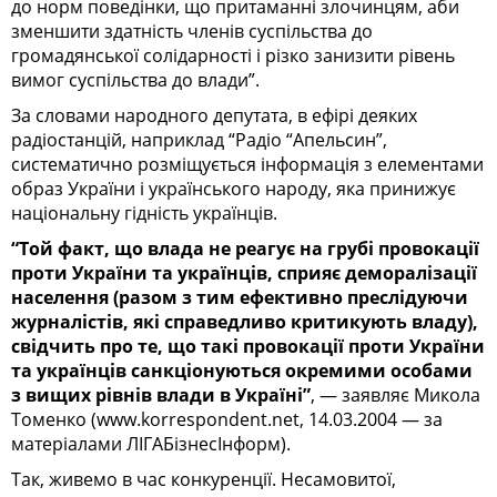
до норм поведінки, що притаманні злочинцям, аби
зменшити здатність членів суспільства до
громадянської солідарності і різко занизити рівень
вимог суспільства до влади”.
За словами народного депутата, в ефірі деяких
радіостанцій, наприклад “Радіо “Апельсин”,
систематично розміщується інформація з елементами
образ України і українського народу, яка принижує
національну гідність українців.
“Той факт, що влада не реагує на грубі провокації
проти України та українців, сприяє деморалізації
населення (разом з тим ефективно преслідуючи
журналістів, які справедливо критикують владу),
свідчить про те, що такі провокації проти України
та українців санкціонуються окремими особами
з вищих рівнів влади в Україні”
, — заявляє Микола
Томенко (www.korrespondent.net, 14.03.2004 — за
матеріалами ЛIГАБiзнесIнформ).
Так, живемо в час конкуренції. Несамовитої,