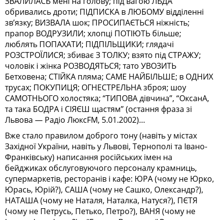
ЗВАЛИЛАСЬ мені на голову; під вагою ЛЬДА
обривались дроти; ПІДПИСКА в ЛЮБОМУ відділенні
зв’язку; ВИЗВАЛА шок; ПРОСИПАЄТЬСЯ ніжність;
прапор ВОДРУЗИЛИ; хлопці ПОТІЮТЬ більше;
люблять ПОПАХАТИ; ПІДПІЛЬЩИКИ; глядачі
РОЗСТРОЇЛИСЯ; збиває З ТОЛКУ; взято під СТРАЖУ;
чоловік і жінка РОЗВОДЯТЬСЯ; тато УВОЗИТЬ
Бетховена; СТІЙКА пляма; САМЕ НАЙБІЛЬШЕ; в ОДНИХ
трусах; ПОКУПИЦЯ; ОГНЕСТРЕЛЬНА зброя; шоу
САМОТНЬОГО холостяка; “ТИПОВА дівчина”, “ОксанА,
та така БОДРА і СІЯЄШ щастям” (остання фраза зі
Львова — Радіо ЛюксFM, 5.01.2002)…
Вже стало правилом доброго тону (навіть у містах
Західної України, навіть у Львові, Тернополі та Івано-
Франківську) написання російських імен на
бейджиках обслуговуючого персоналу крамниць,
супермаркетів, ресторанів і кафе: ЮРА (чому не Юрко,
Юрась, Юрій?), САША (чому не Сашко, Олександр?),
НАТАША (чому не Наталя, Наталка, Натуся?), ПЄТЯ
(чому не Петрусь, Петько, Петро?), ВАНЯ (чому не