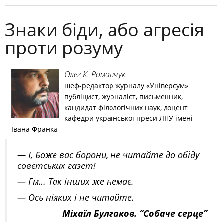
Знаки біди, або агресія
проти розуму
Олег К. Романчук
шеф-редактор журналу «Універсум»
публіцист, журналіст, письменник,
кандидат філологічних наук, доцент
кафедри української преси ЛНУ імені
Івана Франка
— І, Боже вас борони, не читайте до обіду
совєтських газет!
— Гм… Так інших же немає.
— Ось ніяких і не читайте.
Міхаїл Булгаков. “Собаче серце”