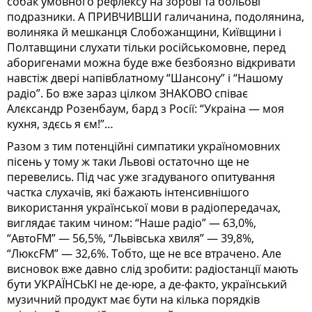
собак умовного рефлексу на зорові та больові
подразники. А ПРИВЧИВШИ галичанина, подолянина,
волиняка й мешканця Слобожанщини, Київщини і
Полтавщини слухати тільки російськомовне, перед
аборигенами можна буде вже безбоязно відкривати
навстіж двері напівблатному “Шансону” і “Нашому
радіо”. Бо вже зараз цілком ЗНАКОВО співає
Алєксандр Розенбаум, бард з Росії: “Украіна — моя
кухня, здєсь я єм!”…
Разом з тим потенційні симпатики україномовних
пісень у тому ж таки Львові остаточно ще не
перевелись. Під час уже згадуваного опитування
частка слухачів, які бажають інтенсивнішого
використання української мови в радіопередачах,
виглядає таким чином: “Наше радіо” — 63,0%,
“АвтоFM” — 56,5%, “Львівська хвиля” — 39,8%,
“ЛюксFM” — 32,6%. Тобто, ще не все втрачено. Але
висновок вже давно слід зробити: радіостанції мають
бути УКРАЇНСЬКІ не де-юре, а де-факто, український
музичний продукт має бути на кілька порядків