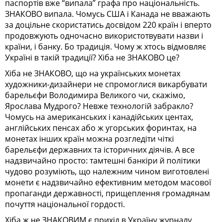
паспортів вже “випала” графа про національність.
ЗНАКОВО випала. Чомусь США і Канада не вважають
за доцільне скористатись досвідом 220 країн і вперто
продовжують одночасно використотвувати назви і
країни, і банку. Бо традиція. Чому ж хтось відмовляє
Україні в такій традиції? Хіба не ЗНАКОВО це?
Хіба не ЗНАКОВО, що на українських монетах
художники-дизайнери не спромоглися викарбувати
барельєфи Володимира Великого чи, скажімо,
Ярослава Мудрого? Невже технологій забракло?
Чомусь на американських і канадійських центах,
англійських пенсах або ж угорських форинтах, на
монетах інших країн можна розгледіти чіткі
барельєфи державних та історичних діячів. А все
надзвичайно просто: тамтешні банкіри й політики
чудово розуміють, що належним чином виготовлені
монети є надзвичайно ефективним методом масової
пропаганди державності, прищеплення громадянам
почуття національної гордості.
Хіба ж не ЗНАКОВИМ є прихід в Україну журналу