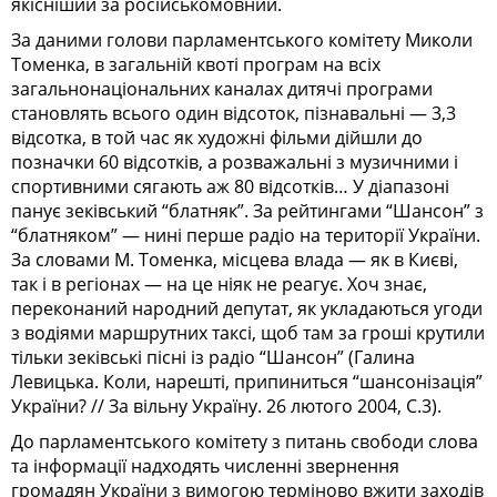
якісніший за російськомовний.
За даними голови парламентського комітету Миколи
Томенка, в загальній квоті програм на всіх
загальнонаціональних каналах дитячі програми
становлять всього один відсоток, пізнавальні — 3,3
відсотка, в той час як художні фільми дійшли до
позначки 60 відсотків, а розважальні з музичними і
спортивними сягають аж 80 відсотків… У діапазоні
панує зеківський “блатняк”. За рейтингами “Шансон” з
“блатняком” — нині перше радіо на території України.
За словами М. Томенка, місцева влада — як в Києві,
так і в регіонах — на це ніяк не реагує. Хоч знає,
переконаний народний депутат, як укладаються угоди
з водіями маршрутних таксі, щоб там за гроші крутили
тільки зеківські пісні із радіо “Шансон” (Галина
Левицька. Коли, нарешті, припиниться “шансонізація”
України? // За вільну Україну. 26 лютого 2004, С.3).
До парламентського комітету з питань свободи слова
та інформації надходять численні звернення
громадян України з вимогою терміново вжити заходів