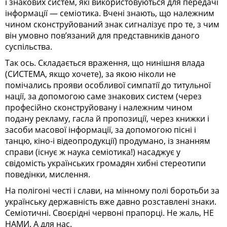
і знакових систем, які використовуються для передачі
інформації — семіотика. Вчені знають, що належним
чином сконструйований знак сигналізує про те, з чим
він умовно пов’язаний для представників даного
суспільства.
Так ось. Складається враження, що нинішня влада
(СИСТЕМА, якщо хочете), за якою ніколи не
помічались прояви особливої симпатії до титульної
нації, за допомогою саме знакових систем (через
професійно сконструйовану і належним чином
подану рекламу, гасла й пропозиції, через книжки і
засоби масової інформації, за допомогою пісні і
танцю, кіно-і відеопродукції) продумано, із знанням
справи (існує ж наука семіотика!) насаджує у
свідомість українських громадян хибні стереотипи
поведінки, мислення.
На полігоні честі і слави, на мінному полі боротьби за
українську державність вже давно розставлені знаки.
Семіотичні. Своєрідні червоні прапорці. Не жаль, НЕ
НАМИ. А для нас.