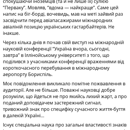
спокушаючи іноземців (та й не лише їх) сулією
“Перваку”. Мовляв, “вдома — найкраще”. Саме цей
напис на біг-борді, вочевидь, мав на меті зайвий раз
засвідчити перед авіапасажирами міжнародних
авіаліній позицію українських гастарбайтерів. Не
інакше.
Через кілька днів я почав свій виступ на міжнародній
науковій конференції “Україна вчора, сьогодні,
завтра” в Іллінойському університеті з того, що
поділився з учасниками конференції враженнями від
короткочасного перебування в міжнародному
аеропорту Бориспіль.
Моє повідомлення викликало помітне пожвавлення в
аудиторії. Але не більше. Поважні науковці добре
розуміли, що йдеться не про якийсь лихий жарт, а про
поданий доповідачем застережний сигнал,
тривожний знак про специфіку сучасного життя-буття
в далекій Україні…
Існує спеціальна наука про загальні властивості знаків