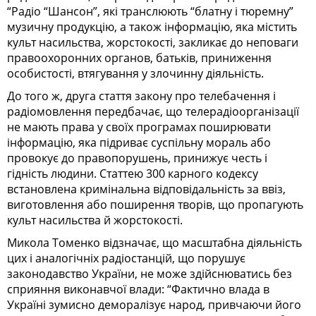
“Радіо “Шансон”, які транслюють “блатну і тюремну”
музичну продукцію, а також інформацію, яка містить
культ насильства, жорстокості, закликає до неповаги
правоохоронних органов, батьків, приниження
особистості, втягування у злочинну діяльність.
До того ж, друга стаття закону про телебачення і
радіомовлення передбачає, що телерадіоорганізації
не мають права у своїх програмах поширювати
інформацію, яка підриває суспільну мораль або
провокує до правопорушень, принижує честь і
гідність людини. Статтею 300 карного кодексу
встановлена кримінальна відповідальність за ввіз,
виготовлення або поширення творів, що пропагують
культ насильства й жорстокості.
Микола Томенко відзначає, що масштабна діяльність
цих і аналогічніх радіостанцій, що порушує
законодавство України, не може здійснюватись без
сприяння виконавчої влади: “Фактично влада в
Україні зумисно деморалізує народ, привчаючи його