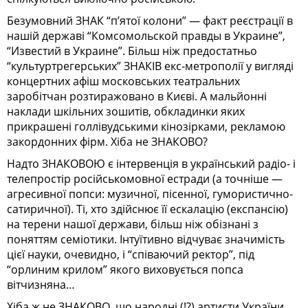
Безумовний ЗНАК “п’ятої колони” — факт реєстрації в
нашій державі “Комсомольской правды в Украине”,
“Известий в Украине”. Більш ніж предостатньо
“культуртрегерських” ЗНАКІВ екс-метрополії у вигляді
концертних афіш московських театральних
заробітчан розтиражовано в Києві. А мальйонні
наклади шкільних зошитів, обкладинки яких
прикрашені голлівудськими кінозірками, рекламою
закордонних фірм. Хіба не ЗНАКОВО?
Надто ЗНАКОВОЮ є інтервенція в український радіо- і
телепростір російськомовної естради (а точніше —
агресивної попси: музичної, пісенної, гумористично-
сатиричної). Ті, хто здійснює її ескалацію (експансію)
на терени нашої держави, більш ніж обізнані з
поняттям семіотики. Інтуїтивно відчуває значимість
цієї науки, очевидно, і “співаючий ректор”, під
“орлиним крилом” якого виховується попса
вітчизняна…
Хіба ж не ЗНАКОВО, що народні (!?) артисти України