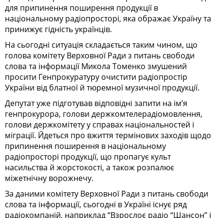
для припинення поширення продукції в
національному радіопросторі, яка ображає Україну та
принижує гідність українців.
На сьогодні ситуація складається таким чином, що
голова комітету Верховної Ради з питань свободи
слова та інформації Микола Томенко змушений
просити Генпрокуратуру очистити радіопростір
України від блатної й тюремної музичної продукції.
Депутат уже підготував відповідні запити на ім’я
генпрокурора, голови держкомтелерадіомовлення,
голови держкомітету у справах національностей і
міграції. Йдеться про вжиття термінових заходів щодо
припинення поширення в національному
радіопросторі продукції, що пропагує культ
насильства й жорстокості, а також розпалює
міжетнічну ворожнечу.
За даними комітету Верховної Ради з питань свободи
слова та інформації, сьогодні в Україні існує ряд
радіокомпаній, наприклад “Взрослоє радіо “Шансон” і