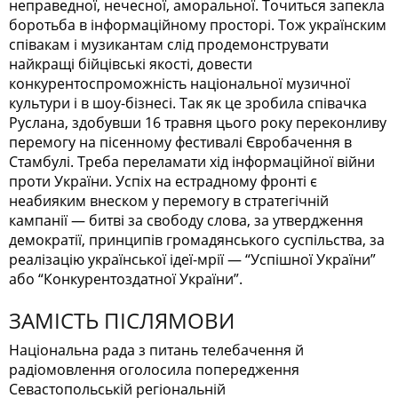
неправедної, нечесної, аморальної. Точиться запекла
боротьба в інформаційному просторі. Тож українским
співакам і музикантам слід продемонструвати
найкращі бійцівські якості, довести
конкурентоспроможність національної музичної
культури і в шоу-бізнесі. Так як це зробила співачка
Руслана, здобувши 16 травня цього року переконливу
перемогу на пісенному фестивалі Євробачення в
Стамбулі. Треба переламати хід інформаційної війни
проти України. Успіх на естрадному фронті є
неабияким внеском у перемогу в стратегічній
кампанії — битві за свободу слова, за утвердження
демократії, принципів громадянського суспільства, за
реалізацію української ідеї-мрії — “Успішної України”
або “Конкурентоздатної України”.
ЗАМІСТЬ ПІСЛЯМОВИ
Національна рада з питань телебачення й
радіомовлення оголосила попередження
Севастопольській регіональній