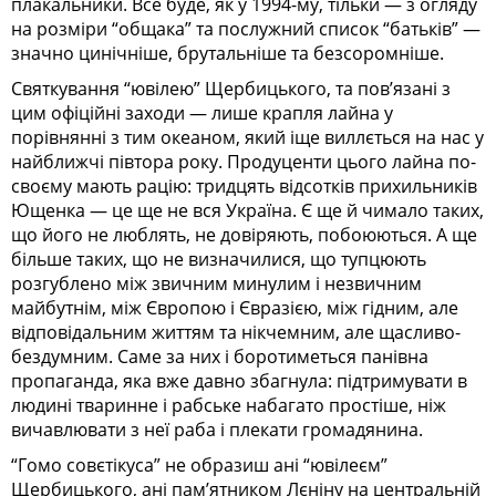
плакальники. Все буде, як у 1994-му, тільки — з огляду
на розміри “общака” та послужний список “батьків” —
значно цинічніше, брутальніше та безсоромніше.
Святкування “ювілею” Щербицького, та пов’язані з
цим офіційні заходи — лише крапля лайна у
порівнянні з тим океаном, який іще виллється на нас у
найближчі півтора року. Продуценти цього лайна по-
своєму мають рацію: тридцять відсотків прихильників
Ющенка — це ще не вся Україна. Є ще й чимало таких,
що його не люблять, не довіряють, побоюються. А ще
більше таких, що не визначилися, що тупцюють
розгублено між звичним минулим і незвичним
майбутнім, між Європою і Євразією, між гідним, але
відповідальним життям та нікчемним, але щасливо-
бездумним. Саме за них і боротиметься панівна
пропаганда, яка вже давно збагнула: підтримувати в
людині тваринне і рабське набагато простіше, ніж
вичавлювати з неї раба і плекати громадянина.
“Гомо совєтікуса” не образиш ані “ювілеєм”
Щербицького, ані пам’ятником Лєніну на центральній