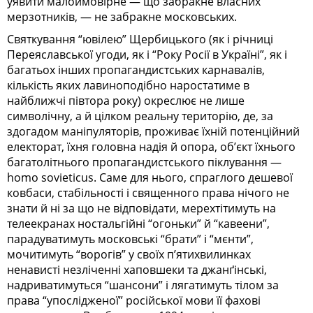
уявити малоймовірне — що забракне власних
мерзотників, — не забракне московських.
Святкування “ювілею” Щербицького (як і річниці
Переяславської угоди, як і “Року Росії в Україні”, як і
багатьох інших пропагандистських карнавалів,
кількість яких лавиноподібно наростатиме в
найближчі півтора року) окреслює не лише
символічну, а й цілком реальну територію, де, за
здогадом маніпуляторів, проживає їхній потенційний
електорат, їхня головна надія й опора, об’єкт їхнього
багатолітнього пропагандистського піклування —
homo sovieticus. Саме для нього, спраглого дешевої
ковбаси, стабільності і священного права нічого не
знати й ні за що не відповідати, мерехтітимуть на
телеекранах ностальгійні “огоньки” й “кавеени”,
парадуватимуть московські “брати” і “мєнти”,
мочитимуть “ворогів” у своїх п’ятихвилинках
ненависті незліченні хаповшеки та джанґінські,
надриватимуться “шансони” і лягатимуть тілом за
права “упослідженої” російської мови її фахові