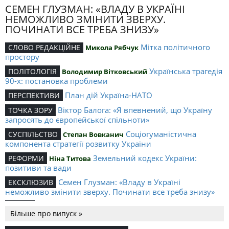
СЕМЕН ГЛУЗМАН: «ВЛАДУ В УКРАЇНІ
НЕМОЖЛИВО ЗМІНИТИ ЗВЕРХУ.
ПОЧИНАТИ ВСЕ ТРЕБА ЗНИЗУ»
Мітка політичного
СЛОВО РЕДАКЦІЙНЕ
Микола Рябчук
простору
Українська трагедія
ПОЛІТОЛОГІЯ
Володимир Вітковський
90-х: постановка проблеми
План дій Україна-НАТО
ПЕРСПЕКТИВИ
Віктор Балога: «Я впевнений, що Україну
ТОЧКА ЗОРУ
запросять до європейської спільноти»
Соціогуманістична
СУСПІЛЬСТВО
Степан Вовканич
компонента стратегії розвитку України
Земельний кодекс України:
РЕФОРМИ
Ніна Титова
позитиви та вади
Семен Глузман: «Владу в Україні
ЕКСКЛЮЗИВ
неможливо змінити зверху. Починати все треба знизу»
,
Національні
НАУКА
Мар’ян Сявавко
Євгенія Сявавко
Більше про випуск »
інтереси і наука в контексті її математизації