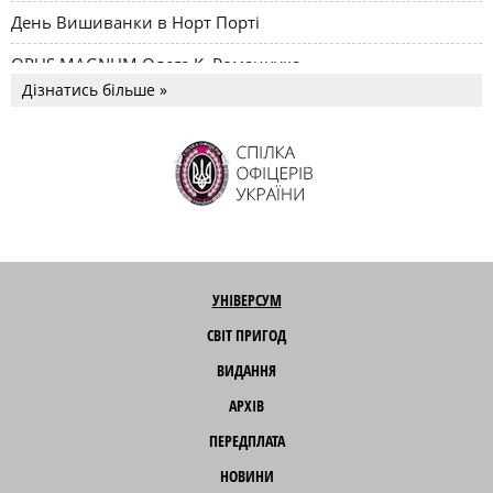
День Вишиванки в Норт Порті
OPUS MAGNUM Олега К. Романчука
Дізнатись більше »
УНІВЕРСУМ
СВІТ ПРИГОД
ВИДАННЯ
АРХІВ
ПЕРЕДПЛАТА
НОВИНИ