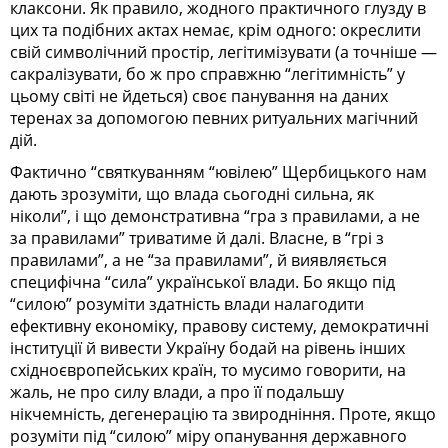
клаксони. Як правило, жодного практичного глузду в
цих та подібних актах немає, крім одного: окреслити
свій символічний простір, легітимізувати (а точніше —
сакралізувати, бо ж про справжню “легітимність” у
цьому світі не йдеться) своє панування на даних
теренах за допомогою певних ритуальних магічний
дій.
Фактично “святкуванням “ювілею” Щербицького нам
дають зрозуміти, що влада сьогодні сильна, як
ніколи”, і що демонстративна “гра з правилами, а не
за правилами” триватиме й далі. Власне, в “грі з
правилами”, а не “за правилами”, й виявляється
специфічна “сила” української влади. Бо якщо під
“силою” розуміти здатність влади налагодити
ефективну економіку, правову систему, демократичні
інституції й вивести Україну бодай на рівень інших
східноєвропейських країн, то мусимо говорити, на
жаль, не про силу влади, а про її подальшу
нікчемність, дегенерацію та звиродніння. Проте, якщо
розуміти під “силою” міру опанування державного