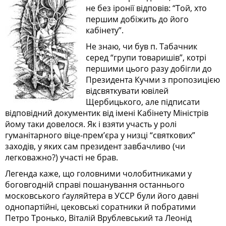
не без іронії відповів: “Той, хто
першим добіжить до його
кабінету”.
Не знаю, чи був п. Табачник
серед “групи товаришів”, котрі
першими цього разу добігли до
Президента Кучми з пропозицією
відсвяткувати ювілей
Щербицького, але підписати
відповідний документик від імені Кабінету Міністрів
йому таки довелося. Як і взяти участь у ролі
гуманітарного віце-прем’єра у низці “святкових”
заходів, у яких сам президент завбачливо (чи
легковажно?) участі не брав.
Легенда каже, що головними чолобитниками у
боговгодній справі пошанування останнього
московського ґауляйтера в УССР були його давні
однопартійні, цековські соратники й побратими
Петро Тронько, Віталій Врублевський та Леонід