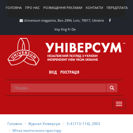
ГОЛОВНА
ПРО НАС
РОЗМІЩЕННЯ РЕКЛАМИ
КОНТАКТИ
ПЕРЕДПЛАТА
Universum magazine, Box 2994, Lviv, 79017, Ukraine
Укр
Eng
Fr
De
ВХІД
РЕЄСТРАЦІЯ
TOGGLE
NAVIG
Головна
Журнал Універсум
3–4 (113–114), 2003
Мітка політичного простору