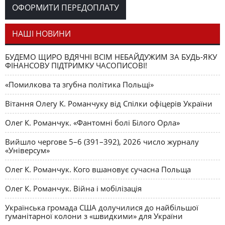
Схід і Захід в історії
НАШІ ЕСЕЇ
Іван Паславський
ОФОРМИТИ ПЕРЕДОПЛАТУ
української культури На марґінесі книжки Ігоря
Шевченка «Україна між Сходом і Заходом»
НАШІ НОВИНИ
Будь-яка держава
НАШІ РЕЦЕНЗІЇ
Василь Лизанчук
починається з мови
БУДЕМО ЩИРО ВДЯЧНІ ВСІМ НЕБАЙДУЖИМ ЗА БУДЬ-ЯКУ
ФІНАНСОВУ ПІДТРИМКУ ЧАСОПИСОВІ!
«Помилкова та згубна політика Польщі»
Вітання Олегу К. Романчуку від Спілки офіцерів України
Олег К. Романчук. «Фантомні болі Білого Орла»
Вийшло чергове 5–6 (391–392), 2026 число журналу
«Універсум»
Олег К. Романчук. Кого вшановує сучасна Польща
Олег К. Романчук. Війна і мобілізація
Українська громада США долучилися до найбільшої
гуманітарної колони з «швидкими» для України