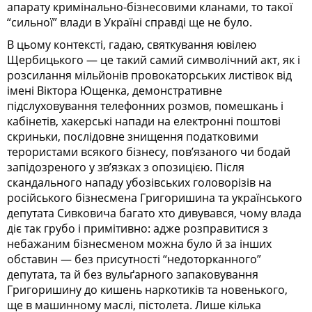
апарату кримінально-бізнесовими кланами, то такої
“сильної” влади в Україні справді ще не було.
В цьому контексті, гадаю, святкування ювілею
Щербицького — це такий самий символічний акт, як і
розсилання мільйонів провокаторських листівок від
імені Віктора Ющенка, демонстративне
підслуховування телефонних розмов, помешкань і
кабінетів, хакерські напади на електронні поштові
скриньки, послідовне знищення податковими
терористами всякого бізнесу, пов’язаного чи бодай
запідозреного у зв’язках з опозицією. Після
скандального нападу убозівських головорізів на
російського бізнесмена Григоришина та українського
депутата Сивковича багато хто дивувався, чому влада
діє так грубо і примітивно: адже розправитися з
небажаним бізнесменом можна було й за інших
обставин — без присутності “недоторканного”
депутата, та й без вульґарного запаковування
Григоришину до кишень наркотиків та новенького,
ще в машинному маслі, пістолета. Лише кілька