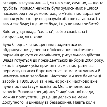
оглядачів зауважили — і, як на мене, слушно, — що та
грубість і прямолінійність були зумисними: йшлося
насамперед про демонстрацію м’язів, про виразний
сигнал усім, хто ще не зрозумів або ще вагається: і з
вами так буде; і ще не те буде, і що ви нам зробите?
Воістину, ця влада “сильна”, себто свавільна і
аморальна, як ніколи.
Було б, однак, спрощенням зводити все це
обдряпування дерев та обпісювання політичних
парканів до суто символічного, ритуального дійства.
Влада готується до президентських виборів 2004 року,
яких із відомих усім причин не сміє програти і за
перемогу на яких боротиметься всіма можливими й
неможливими засобами. Частково ми вже бачили ці
засоби в 1999, 2001 та й інших роках, частково вже
чули про них із сумнозвісних Мельниченкових
записів. Знаючи специфічну “силу” чинної влади,
можна припустити, що це ще далеко не межа
доступного їй цинізму та беззаконня. Навіть коли