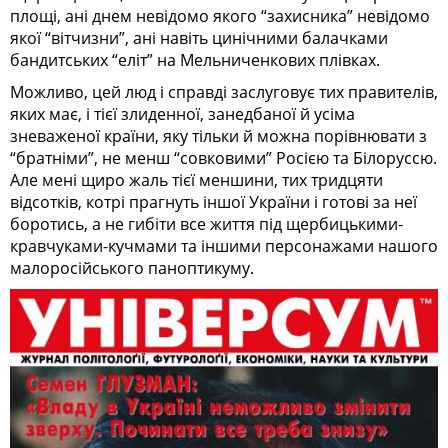
площі, ані днем невідомо якого “захисника” невідомо
якої “вітчизни”, ані навіть цинічними балачками
бандитських “еліт” на Мельниченкових плівках.
Можливо, цей люд і справді заслуговує тих правителів,
яких має, і тієї злиденної, занедбаної й усіма
зневаженої країни, яку тільки й можна порівнювати з
“братніми”, не менш “совковими” Росією та Білоруссю.
Але мені щиро жаль тієї меншини, тих тридцяти
відсотків, котрі прагнуть іншої України і готові за неї
боротись, а не гибіти все життя під щербицькими-
кравчуками-кучмами та іншими персонажами нашого
малоросійського паноптикуму.