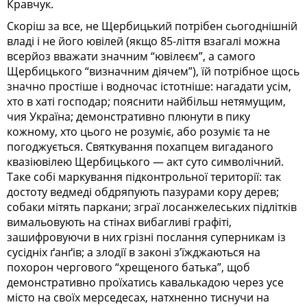
Кравчук.
Скоріш за все, не Щербицький потрібен сьогоднішній
владі і не його ювілей (якщо 85-ліття взагалі можна
всерйоз вважати значним “ювілеєм”, а самого
Щербицького “визначним діячем”), їй потрібное щось
значно простіше і водночас істотніше: нагадати усім,
хто в хаті господар; пояснити найбільш нетямущим,
чия Україна; демонстративно плюнути в пику
кожному, хто цього не розуміє, або розуміє та не
погоджується. Святкування похапцем вигаданого
квазіювілею Щербицького — акт суто символічний.
Таке собі маркування підконтрольної території: так
достоту ведмеді обдряпують пазурами кору дерев;
собаки мітять паркани; зграї лосанжелеських підлітків
вимальовують на стінах вибагливі графіті,
зашифровуючи в них грізні послання суперникам із
сусідніх ґанґів; а злодії в законі з’їжджаються на
похорон чергового “хрещеного батька”, щоб
демонстративно проїхатись кавалькадою через усе
місто на своїх мерседесах, натхненно тиснучи на