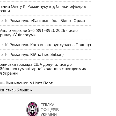
ктики
тання Олегу К. Романчуку від Спілки офіцерів
раїни
ег К. Романчук. «Фантомні болі Білого Орла»
йшло чергове 5–6 (391–392), 2026 число
рналу «Універсум»
ег К. Романчук. Кого вшановує сучасна Польща
ег К. Романчук. Війна і мобілізація
раїнська громада США долучилися до
йбільшої гуманітарної колони з «швидкими»
я України
нь Вишиванки в Норт Порті
ізнатись більше »
US MAGNUM Олега К. Романчука