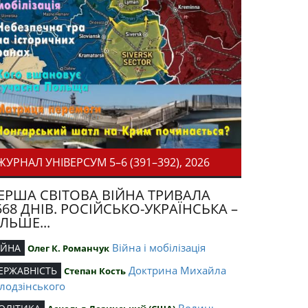
ЖУРНАЛ УНІВЕРСУМ 5–6 (391–392), 2026
ЕРША СВІТОВА ВІЙНА ТРИВАЛА
568 ДНІВ. РОСІЙСЬКО-УКРАЇНСЬКА –
ІЛЬШЕ...
Війна і мобілізація
ІЙНА
Олег К. Романчук
Доктрина Михайла
ЕРЖАВНІСТЬ
Степан Кость
лодзінського
Волинь