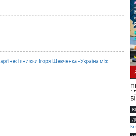
а марґінесі книжки Ігоря Шевченка «Україна між
П
1
Б
В
Д
Ко