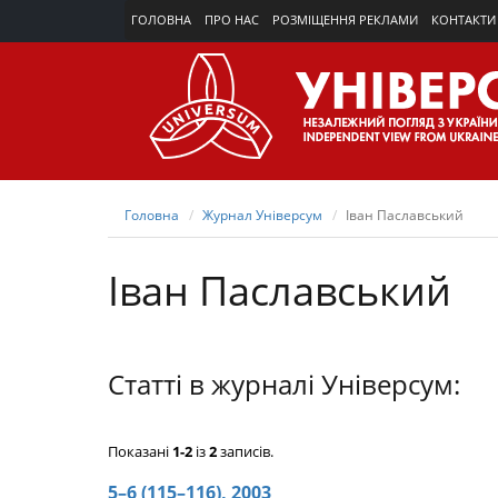
ГОЛОВНА
ПРО НАС
РОЗМІЩЕННЯ РЕКЛАМИ
КОНТАКТИ
Головна
Журнал Універсум
Іван Паславський
Іван Паславський
Статті в журналі Універсум:
Показані
1-2
із
2
записів.
5–6 (115–116), 2003