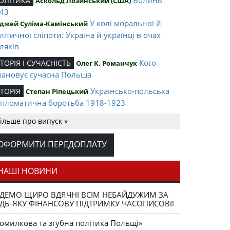
ОЛІТИКА
Аскольд Лозинський (США)
43
У колі моральної й
джей Суліма-Камінський
літичної сліпоти: Україна й українці в очах
ляків
Кого
СТОРІЯ І СУЧАСНІСТЬ
Олег К. Романчук
ановує сучасна Польща
Українсько-польська
СТОРІЯ
Степан Ріпецький
пломатична боротьба 1918-1923
Ігор Соневицький –
ЛІТА НАЦІЇ
Оксана Захарчук
ільше про випуск »
нтральна постать еміграційного музичного
терика
ОФОРМИТИ ПЕРЕДОПЛАТУ
Opus magnum
АШІ ВИДАННЯ
Юрій Щербак
ега К. Романчука
НАШІ НОВИНИ
Аналітичний центр
ЕЦЕНЗІЇ
Петро Іванишин
ДЕМО ЩИРО ВДЯЧНІ ВСІМ НЕБАЙДУЖИМ ЗА
ега К. Романчука
ДЬ-ЯКУ ФІНАНСОВУ ПІДТРИМКУ ЧАСОПИСОВІ!
Журавель і
ЛОВО РЕДАКЦІЙНЕ
Олег К. Романчук
омилкова та згубна політика Польщі»
ниця як уособлення української політстратегії й