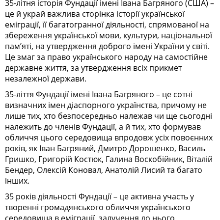
35-літня історія Фундації імені Івана Багряного (США) –
це й украй важлива сторінка історії української
еміграції, її багатогранної діяльності, спрямованої на
збереження української мови, культури, національної
пам’яті, на утвердження доброго імені України у світі.
Це змаг за право українського народу на самостійне
державне життя, за утвердження всіх прикмет
незалежної держави.
35-ліття Фундації імені Івана Багряного – це сотні
визначних імен діаспорного українства, причому не
лише тих, хто безпосередньо належав чи ще сьогодні
належить до членів Фундації, а й тих, хто формував
обличчя цього середовища впродовж усіх повоєнних
років, як Іван Багряний, Дмитро Дорошенко, Василь
Гришко, Григорій Костюк, Галина Воскобійник, Віталій
Бендер, Олексій Коновал, Анатолій Лисий та багато
інших.
35 років діяльності Фундації – це активна участь у
творенні громадянського об­личчя українського
середовища в еміграції, залучення до нього