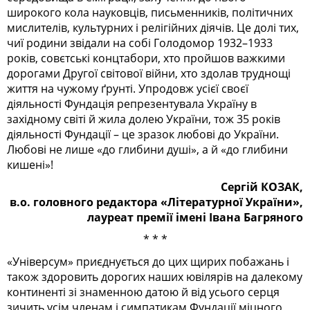
широкого кола науковців, письменників, політичних
мислителів, культурних і релігійних діячів. Це долі тих,
чиї родини звідали на собі Голодомор 1932–1933
років, совєтські концтабори, хто пройшов важкими
дорогами Другої світової війни, хто здолав труднощі
життя на чужому ґрунті. Упродовж усієї своєї
діяльності Фундація репрезентувала Україну в
західному світі й жила долею України, тож 35 років
діяльності Фундації – це зразок любові до України.
Любові не лише «до глибини душі», а й «до глибини
кишені»!
Сергій КОЗАК,
в.о. головного
редактора
«Літературної України»,
лауреат премії імені Івана Багряного
* * *
«Універсум» приєднується до цих щирих побажань і
також здоровить дорогих наших ювілярів на далекому
континенті зі знаменною датою й від усього серця
зичить усім членам і симпатикам Фундації міцного