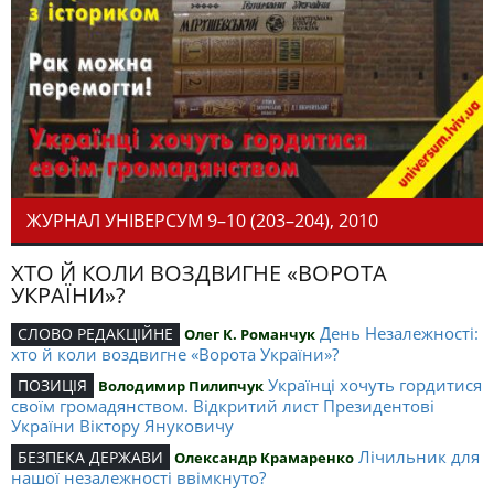
ЖУРНАЛ УНІВЕРСУМ 9–10 (203–204), 2010
ХТО Й КОЛИ ВОЗДВИГНЕ «ВОРОТА
УКРАЇНИ»?
День Незалежності:
СЛОВО РЕДАКЦІЙНЕ
Олег К. Романчук
хто й коли воздвигне «Ворота України»?
Українці хочуть гордитися
ПОЗИЦІЯ
Володимир Пилипчук
своїм громадянством. Відкритий лист Президентові
України Віктору Януковичу
Лічильник для
БЕЗПЕКА ДЕРЖАВИ
Олександр Крамаренко
нашої незалежності ввімкнуто?