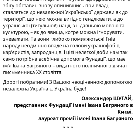
збігу обставин знову опинившись при владі,
ставляться до незалежної Української держави як до
території, що нею можна вигідно гендлювати, а до
української (титульної!) нації, з її давньою мовою та
культурою, – як до явища, котре можна ігнорувати,
зневажати. Та вони глибоко помиляються! Гнів
народу неодмінно впаде на голови українофобів,
кар’єристів, запроданців. І цієї нелегкої доби нам так
само потрібна всебічна допомога Фундації, що має
ім’я Івана Багряного – видатного політичного діяча і
письменника XX століття.
Дорогі побратими! З Вашою неоціненною допомогою
незалежна Україна є. Україна буде!
Олександер ШУГАЙ,
представник
Фундації
імені Івана Багряного в
Києві,
лауреат премії імені Івана Багряного
* * *