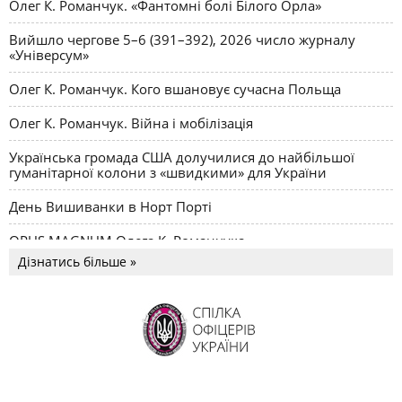
Олег К. Романчук. «Фантомні болі Білого Орла»
Вийшло чергове 5–6 (391–392), 2026 число журналу
«Універсум»
Олег К. Романчук. Кого вшановує сучасна Польща
Олег К. Романчук. Війна і мобілізація
Українська громада США долучилися до найбільшої
гуманітарної колони з «швидкими» для України
День Вишиванки в Норт Порті
OPUS MAGNUM Олега К. Романчука
Дізнатись більше »