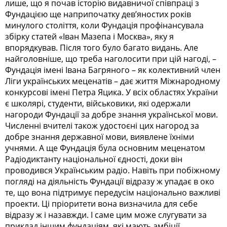
лише, що я почав історію видавничої співпраці з
Фундацією ще наприпочатку дев’яностих років
минулого століття, коли Фундація профінансувала
збірку статей «Іван Мазепа і Москва», яку я
впорядкував. Після того було багато видань. Але
найголовніше, що треба наголосити при цій нагоді, –
Фундація імені Івана Багряного – як колективний член
Ліги українських меценатів – дає життя Міжнародному
конкурсові імені Петра Яцика. У всіх областях України
є школярі, студенти, військовики, які одержали
нагороди Фундації за добре знання української мови.
Численні вчителі також удостоєні цих нагород за
добре знання державної мови, виявлене їхніми
учнями. А ще Фундація була основним меценатом
Радіодиктанту національної єдності, доки він
проводився Українським радіо. Навіть при побіжному
погляді на діяльність Фундації відразу ж упадає в око
те, що вона підтримує передусім національно важливі
проекти. Ці пріоритети вона визначила для себе
відразу ж і назавжди. І саме цим може слугувати за
приклад іншим фундаціям, які мають амбіції