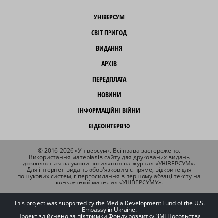
УНІВЕРСУМ
СВІТ ПРИГОД
ВИДАННЯ
АРХІВ
ПЕРЕДПЛАТА
НОВИНИ
ІНФОРМАЦІЙНІ ВІЙНИ
ВІДЕОІНТЕРВ'Ю
© 2016-2026 «Універсум». Всі права застережено.
Використання матеріалів сайту для друкованих видань
дозволяється за умови посилання на журнал «УНІВЕРСУМ».
Для інтернет-видань обов'язковим є пряме, відкрите для
пошукових систем, гіперпосилання в першому абзаці тексту на
конкретний матеріал «УНІВЕРСУМУ».
This project was supported by the Media Development Fund of the U.S.
Embassy in Ukraine.
Проект здійснено за підтримки Фонду розвитку ЗМІ Посольства