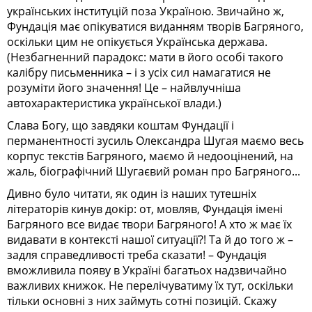
українських інституцій поза Україною. Звичайно ж,
Фундація має опікуватися виданням творів Багряного,
оскільки цим не опікується Українська держава.
(Незбагненний парадокс: мати в його особі такого
калібру письменника – і з усіх сил намагатися не
розуміти його значення! Це – найвлучніша
автохарактеристика української влади.)
Слава Богу, що завдяки коштам Фундації і
перманентності зусиль Олександра Шугая маємо весь
корпус текстів Багряного, маємо й недооцінений, на
жаль, біографічний Шугаєвий роман про Багряного...
Дивно було читати, як один із наших тутешніх
літераторів кинув докір: от, мовляв, Фундація імені
Багряного все видає твори Багряного! А хто ж має їх
видавати в контексті нашої ситуації?! Та й до того ж –
задля справедливості треба сказати! – Фундація
вможливила появу в Україні багатьох надзвичайно
важливих книжок. Не перелічуватиму їх тут, оскільки
тільки основні з них займуть сотні позицій. Скажу