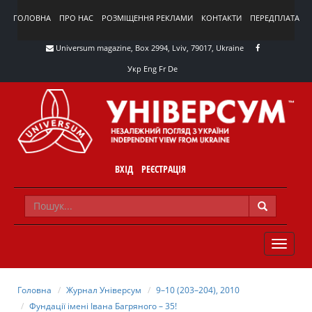
ГОЛОВНА
ПРО НАС
РОЗМІЩЕННЯ РЕКЛАМИ
КОНТАКТИ
ПЕРЕДПЛАТА
Universum magazine, Box 2994, Lviv, 79017, Ukraine
Укр
Eng
Fr
De
ВХІД
РЕЄСТРАЦІЯ
TOGGLE
NAVIG
Головна
Журнал Універсум
9–10 (203–204), 2010
Фундації імені Івана Багряного – 35!