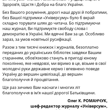
Здоров’я, Щастя і Добра на благо України.
Без Вашого розуміння, дорогі наші друзі й побратими,
без Вашої підтримки «Універсуму» було б вкрай
складно торувати шлях до читача. Бо підтримуючи
наш журнал, Ви підтримуєте свободу слова і
демократію в Україні. Ми вдячні Вам за це. Особливо
зараз, за умов новітньої русифікації.
Разом з тим тисячі книжок і журналів, безоплатно
переданих до українських бібліотек завдяки Вашим
старанням, обов’язково стануть в пригоді юному
поколінню, яке невдовзі, ми віримо в це, візьме в свої
молодечі руки державне кермо і впевнено поведе
Україну до вершин цивілізації, до вершин
благополуччя й процвітання.
Ще раз зичимо Вам наснаги і многих літ
благополуччя в ім’я нашої дорогої Батьківщини.
Олег К. РОМАНЧУК,
шеф-редактор журналу «Універсум»,