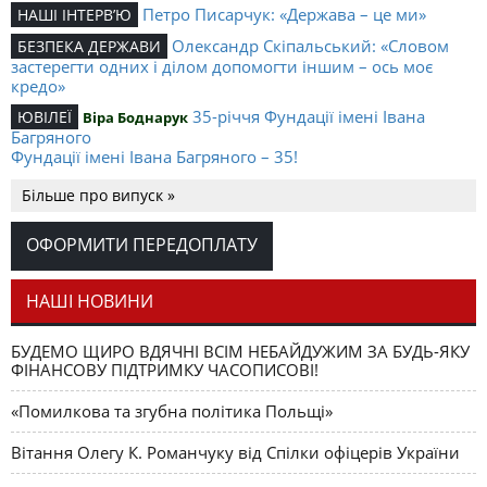
Петро Писарчук: «Держава – це ми»
НАШІ ІНТЕРВ’Ю
Олександр Скіпальський: «Словом
БЕЗПЕКА ДЕРЖАВИ
застерегти одних і ділом допомогти іншим – ось моє
кредо»
35-річчя Фундації імені Івана
ЮВІЛЕЇ
Віра Боднарук
Багряного
Фундації імені Івана Багряного – 35!
Поляк з
ЕЛІТА НАЦІЇ
Михайло Слабошпицький
Більше про випуск »
українською групою крові. Кілька уваг про Міхала
Чайковського й про «Отамана Чайку» Івана Корсака
ОФОРМИТИ ПЕРЕДОПЛАТУ
Рак можна
ЦІКАВІ ВИДАННЯ
Елеонора Тун-Гогенштайн
перемогти!
НАШІ НОВИНИ
Той, що між краплями дощу
ХТО Є ХТО
Віталій Карпенко
сухим пройде. Про зустрічі з Леонідом Кравчуком
БУДЕМО ЩИРО ВДЯЧНІ ВСІМ НЕБАЙДУЖИМ ЗА БУДЬ-ЯКУ
ФІНАНСОВУ ПІДТРИМКУ ЧАСОПИСОВІ!
«Помилкова та згубна політика Польщі»
Вітання Олегу К. Романчуку від Спілки офіцерів України