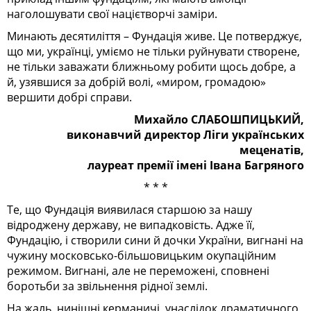
наголошувати свої націєтворчі заміри.
Минають десятиліття – Фундація живе. Це потверджує,
що ми, українці, уміємо не тільки руйнувати створене,
не тільки заважати ближньому робити щось добре, а
й, узявшися за добрій волі, «миром, громадою»
вершити добрі справи.
Михайло
СЛАБОШПИЦЬКИЙ
,
виконавчий директор Ліги українських
меценатів,
лауреат премії імені Івана Багряного
* * *
Те, що Фундація виявилася старшою за нашу
відроджену державу, не випадковість. Адже її,
Фундацію, і створили сини й дочки України, вигнані на
чужину московсько-більшовицьким окупаційним
режимом. Вигнані, але не переможені, сповнені
боротьби за звільнення рідної землі.
На жаль, нинішні керманичі, унаслідок драматичного