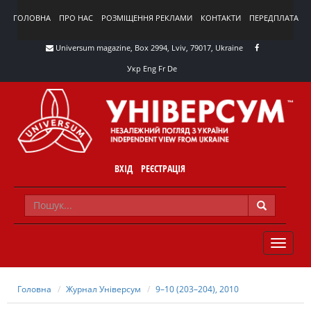
ГОЛОВНА
ПРО НАС
РОЗМІЩЕННЯ РЕКЛАМИ
КОНТАКТИ
ПЕРЕДПЛАТА
Universum magazine, Box 2994, Lviv, 79017, Ukraine
Укр
Eng
Fr
De
ВХІД
РЕЄСТРАЦІЯ
TOGGLE
NAVIG
Головна
Журнал Універсум
9–10 (203–204), 2010