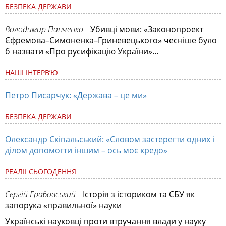
БЕЗПЕКА ДЕРЖАВИ
Володимир Панченко
Убивці мови: «Законопроект
Єфремова–Симоненка–Гриневецького» чесніше було
б назвати «Про русифікацію України»...
НАШІ ІНТЕРВ’Ю
Петро Писарчук: «Держава – це ми»
БЕЗПЕКА ДЕРЖАВИ
Олександр Скіпальський: «Словом застерегти одних і
ділом допомогти іншим – ось моє кредо»
РЕАЛІЇ СЬОГОДЕННЯ
Сергій Грабовський
Історія з істориком та СБУ як
запорука «правильної» науки
Українські науковці проти втручання влади у науку