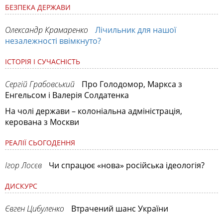
БЕЗПЕКА ДЕРЖАВИ
Олександр Крамаренко
Лічильник для нашої
незалежності ввімкнуто?
ІСТОРІЯ І СУЧАСНІСТЬ
Сергій Грабовський
Про Голодомор, Маркса з
Енгельсом і Валерія Солдатенка
На чолі держави – колоніальна адміністрація,
керована з Москви
РЕАЛІЇ СЬОГОДЕННЯ
Ігор Лосєв
Чи спрацює «нова» російська ідеологія?
ДИСКУРС
Євген Цибуленко
Втрачений шанс України