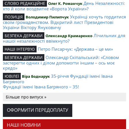
День Незалежності:
СЛОВО РЕДАКЦІЙНЕ
Олег К. Романчук
хто й коли воздвигне «Ворота України»?
Українці хочуть гордитися
ПОЗИЦІЯ
Володимир Пилипчук
своїм громадянством. Відкритий лист Президентові
України Віктору Януковичу
Лічильник для
БЕЗПЕКА ДЕРЖАВИ
Олександр Крамаренко
нашої незалежності ввімкнуто?
Петро Писарчук: «Держава – це ми»
НАШІ ІНТЕРВ’Ю
Олександр Скіпальський: «Словом
БЕЗПЕКА ДЕРЖАВИ
застерегти одних і ділом допомогти іншим – ось моє
кредо»
35-річчя Фундації імені Івана
ЮВІЛЕЇ
Віра Боднарук
Багряного
Фундації імені Івана Багряного – 35!
Поляк з
ЕЛІТА НАЦІЇ
Михайло Слабошпицький
Більше про випуск »
українською групою крові. Кілька уваг про Міхала
Чайковського й про «Отамана Чайку» Івана Корсака
ОФОРМИТИ ПЕРЕДОПЛАТУ
Рак можна
ЦІКАВІ ВИДАННЯ
Елеонора Тун-Гогенштайн
перемогти!
НАШІ НОВИНИ
Той, що між краплями дощу
ХТО Є ХТО
Віталій Карпенко