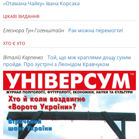
«Отамана Чайку» Івана Корсака
ЦІКАВІ ВИДАННЯ
Елеонора Тун-Гогенштайн
Рак можна перемогти!
ХТО Є ХТО
Віталій Карпенко
Той, що між краплями дощу сухим
пройде. Про зустрічі з Леонідом Кравчуком