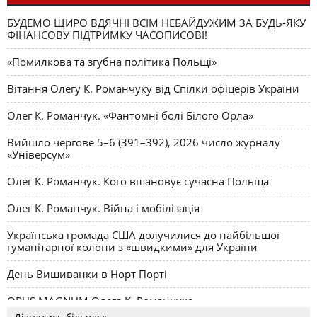
сухим пройде. Про зустрічі з Леонідом Кравчуком
БУДЕМО ЩИРО ВДЯЧНІ ВСІМ НЕБАЙДУЖИМ ЗА БУДЬ-ЯКУ
ФІНАНСОВУ ПІДТРИМКУ ЧАСОПИСОВІ!
«Помилкова та згубна політика Польщі»
Вітання Олегу К. Романчуку від Спілки офіцерів України
Олег К. Романчук. «Фантомні болі Білого Орла»
Вийшло чергове 5–6 (391–392), 2026 число журналу
«Універсум»
Олег К. Романчук. Кого вшановує сучасна Польща
Олег К. Романчук. Війна і мобілізація
Українська громада США долучилися до найбільшої
гуманітарної колони з «швидкими» для України
День Вишиванки в Норт Порті
OPUS MAGNUM Олега К. Романчука