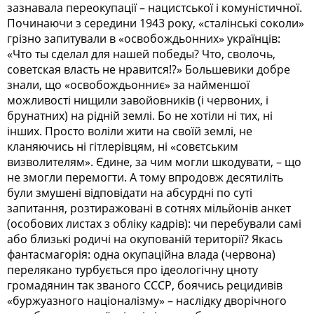
зазнавала переокупації – нацистської і комуністичної.
Починаючи з середини 1943 року, «сталінські соколи»
грізно запитували в «освобождьонних» українців:
«Что ты сделал для нашей победы? Что, сволочь,
советская власть не нравится!?» Большевики добре
знали, що «освобождьонниє» за найменшої
можливості нищили завойовників (і червоних, і
брунатних) на рідній землі. Бо не хотіли ні тих, ні
інших. Просто воліли жити на своїй землі, не
кланяючись ні гітлерівцям, ні «совєтським
визволителям». Єдине, за чим могли шкодувати, – що
не змогли перемогти. А тому впродовж десятиліть
були змушені відповідати на абсурдні по суті
запитання, розтиражовані в сотнях мільйонів анкет
(особових листах з обліку кадрів): чи перебували самі
або близькі родичі на окупованій території? Якась
фантасмагорія: одна окупаційна влада (червона)
перелякано турбується про ідеологічну цноту
громадянин так званого СССР, боячись рецидивів
«буржуазного націоналізму» – наслідку дворічного