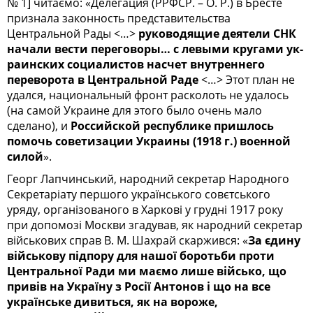
№ 1] читаємо: «Делегация (РРФСР. – О. Р.) в Бресте
признала законность представительства
Центральной Рады <…>
руководящие деятели СНК
начали вести переговоры… с левыми кругами ук­
ра­инских социалистов насчет внутреннего
переворота в Центральной Раде
<…> Этот план не
удался, национальный фронт расколоть не удалось
(на самой Украине для этого было очень мало
сделано), и
Российской республике пришлось
помочь советизации Украины (1918 г.) военной
силой
».
Георг Лапчинський, народний секретар Народного
Секретаріату першого українського совєтського
уряду, організованого в Харкові у грудні 1917 року
при допомозі Москви згадував, як народний секретар
військових справ В. М. Шахрай скаржився: «
За єдину
військову підпору для нашої боротьби проти
Центральної Ради ми маємо лише військо, що
привів на Україну з Росії Антонов і що на все
українське дивиться, як на вороже,