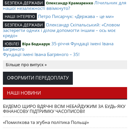
Лічильник для
БЕЗПЕКА ДЕРЖАВИ
Олександр Крамаренко
нашої незалежності ввімкнуто?
Петро Писарчук: «Держава – це ми»
НАШІ ІНТЕРВ’Ю
Олександр Скіпальський: «Словом
БЕЗПЕКА ДЕРЖАВИ
застерегти одних і ділом допомогти іншим – ось моє
кредо»
35-річчя Фундації імені Івана
ЮВІЛЕЇ
Віра Боднарук
Багряного
Фундації імені Івана Багряного – 35!
Поляк з
ЕЛІТА НАЦІЇ
Михайло Слабошпицький
Більше про випуск »
українською групою крові. Кілька уваг про Міхала
Чайковського й про «Отамана Чайку» Івана Корсака
ОФОРМИТИ ПЕРЕДОПЛАТУ
Рак можна
ЦІКАВІ ВИДАННЯ
Елеонора Тун-Гогенштайн
перемогти!
НАШІ НОВИНИ
Той, що між краплями дощу
ХТО Є ХТО
Віталій Карпенко
сухим пройде. Про зустрічі з Леонідом Кравчуком
БУДЕМО ЩИРО ВДЯЧНІ ВСІМ НЕБАЙДУЖИМ ЗА БУДЬ-ЯКУ
ФІНАНСОВУ ПІДТРИМКУ ЧАСОПИСОВІ!
«Помилкова та згубна політика Польщі»