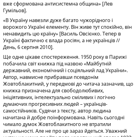
вже сформована антисистемна община» [Лев
Гумільов].
«В Україну навезли дуже багато чужорідного і
ворожого Україні елементу. Він живе тут спокійно, він
ненавидить цю країну» [Василь Овсієнко. Тепер в
Україні фактично є влада росіян, а не українців //
День, 6 серпня 2010].
Ще одне цікаве спостереження. 1950 року в Парижі
побачила світ книжка під назвою «Майбутній
державний, економічний і соціяльний лад України».
Автор, навмисне прибравши псевдонім
Жовтоблакитний, у передмові до читача зазначив, що
книжка призначена для свободолюбивих,
ініціятивних, інтелектуально сміливих і логічно
думаючих прогресивних людей – українців-
самостійників. Судячи з тексту, автор людина
начитана й добре поінформована. Навіть сьогодні
чимало думок Жовтоблакитного не втратили
актуальності. Але не про це зараз йдеться. Уважний