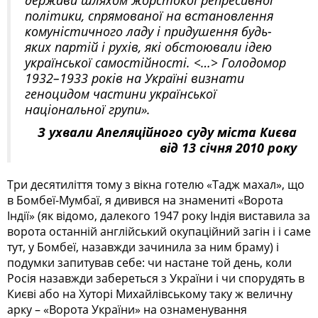
політики, спрямованої на встановлення
комуністичного ладу і придушення будь-
яких партій і рухів, які обстоювали ідею
української самостійності. <…> Голодомор
1932–1933 років на Україні визнати
геноцидом частини української
національної групи».
З ухвали Апеляційного суду міста Києва
від 13 січня 2010 року
Три десятиліття тому з вікна готелю «Тадж махал», що
в Бомбеї-Мумбаї, я дивився на знамениті «Ворота
Індії» (як відомо, далекого 1947 року Індія виставила за
ворота останній англійський окупаційний загін і і саме
тут, у Бомбеї, назавжди зачинила за ним браму) і
подумки запитував себе: чи настане той день, коли
Росія назавжди забереться з України і чи спорудять в
Києві або на Хуторі Михайлівському таку ж величну
арку – «Ворота України» на ознаменування