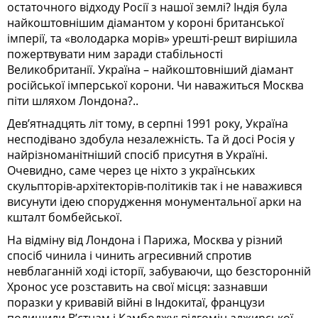
остаточного відходу Росії з нашої землі? Індія була
найкоштовнішим діамантом у короні британської
імперії, та «володарка морів» урешті-решт вирішила
пожертвувати ним заради стабільності
Великобританії. Україна – найкоштовніший діамант
російської імперської корони. Чи наважиться Мос­к­­ва
піти шляхом Лондона?..
Дев’ятнадцять літ тому, в серпні 1991 року, Україна
несподівано здобула незалежність. Та й досі Росія у
найрізноманітніший спосіб присутня в Україні.
Очевидно, саме через це ніхто з українських
скульпторів-архітекторів-політиків так і не наважився
висунути ідею спорудження монументальної арки на
кшталт бомбейської.
На відміну від Лондона і Парижа, Москва у різний
спосіб чинила і чинить агресивний спротив
невблаганній ході історії, забуваючи, що безсторонній
Хронос усе розставить на свої місця: зазнавши
поразки у кривавій війні в Індокитаї, французи
полишили В’єтнам і Камбоджу; відгомін алжирської