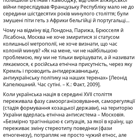
війни переслідував Французьку Республіку мало не до
середини шістдесятих років минулого століття; були
змушені піти геть з Африки бельгійці й португальці…
Чому на відміну від Лондона, Парижа, Брюсселя й
Лісабона, Москва не хоче змиритися зі статусом
колишньої метрополії, не хоче визнати, що час
колоній минув? «Як на мене, чи не найбільшою
проблемою, яку ми не тільки вирішувати, а й називати
лякаємося, є російська етнічна присутність,
через яку
Кремль і проводить антидержавницьку,
антиукраїнську політику на наших теренах»
[Леонід
Капелюшний. Час сутіні. – К.: Факт, 2009].
Коли українська нація в середині ХVII століття
переживала фазу самоорганізовування, саморегуляції
(стадія формування козацької держави), на територію
України вдерлась етнічна антисистема – Московія.
«Безмірно трагічнішою є ситуація, за якої в країну, що
переживає зміну стереотипу поведінки (фази
етногенезу), потрапляє не просто чужий етнос, але