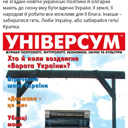
не згадані новітні українські політики й олігархи
мають до скону віку бути вдячні Україні, її землі, її
народові й робити все можливе для її блага. Інакше –
забиратися геть. Люби Україну, або забирайся геть!
Крапка.