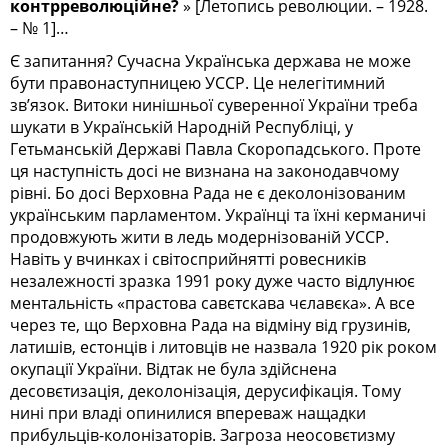
контрреволюційне?
» [Летопись революции. – 1928.
– №
1]…
Є запитання? Сучасна Українська держава не може
бути правонаступницею УССР. Це нелегітимний
зв’язок. Витоки нинішньої суверенної України треба
шукати в Українській Народній Республіці, у
Гетьманській Державі Павла Скоропадського. Проте
ця наступність досі не визнана на законодавчому
рівні. Бо досі Верховна Рада не є деколонізованим
українським парламентом. Українці та їхні керманичі
продовжують жити в ледь модернізованій УССР.
Навіть у вчинках і світосприйнятті ровесників
незалежності зразка 1991 року дуже часто відлунює
ментальність «прастова савєтскава чєлавєка». А все
через те, що Верховна Рада на відміну від грузинів,
латишів, естонців і литовців не назвала 1920 рік роком
окупації України. Відтак не була здійснена
десовєтизація, деколонізація, дерусифікація. Тому
нині при владі опинилися впереваж нащадки
прибульців-колонізаторів. Загроза неосовєтизму