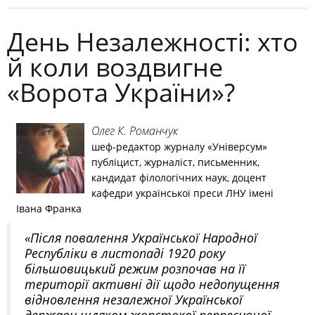
День Незалежності: хто
й коли воздвигне
«Ворота України»?
Олег К. Романчук
шеф-редактор журналу «Універсум»
публіцист, журналіст, письменник,
кандидат філологічних наук, доцент
кафедри української преси ЛНУ імені
Івана Франка
«Після повалення Української Народної
Республіки в листопаді 1920 року
більшовицький режим розпочав на її
території активні дії щодо недопущення
відновлення незалежної Української
держави шляхом жорстокої репресивної