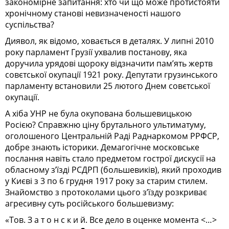
закономірне запитання: хто чи що може протистояти
хронічному станові невизначеності нашого
суспільства?
Диявол, як відомо, ховається в деталях. У липні 2010
року парламент Грузії ухвалив постанову, яка
доручила урядові щороку відзначити пам’ять жертв
совєтської окупації 1921 року. Депутати грузинського
парламенту встановили 25 лютого Днем совєтської
окупації.
А хіба УНР не була окупована большевицькою
Росією? Справжню ціну брутального ультиматуму,
оголошеного Центральній Раді Раднаркомом РРФСР,
добре знають історики. Демагогічне московське
послання навіть стало предметом гострої дискусії на
обласному з’їзді РСДРП (большевиків), який проходив
у Києві з 3 по 6 грудня 1917 року за старим стилем.
Знайомство з протоколами цього з’їзду розкриває
агресивну суть російського большевизму:
«Тов. З а т о н с к и й. Все дело в оценке момента <…>