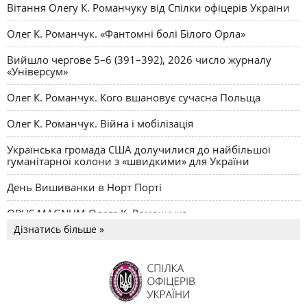
Вітання Олегу К. Романчуку від Спілки офіцерів України
Олег К. Романчук. «Фантомні болі Білого Орла»
Вийшло чергове 5–6 (391–392), 2026 число журналу
«Універсум»
Олег К. Романчук. Кого вшановує сучасна Польща
Олег К. Романчук. Війна і мобілізація
Українська громада США долучилися до найбільшої
гуманітарної колони з «швидкими» для України
День Вишиванки в Норт Порті
OPUS MAGNUM Олега К. Романчука
Дізнатись більше »