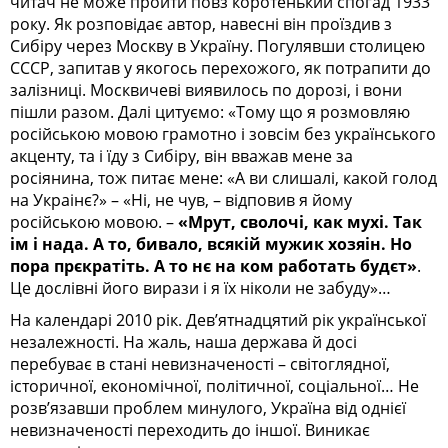
читач не може пройти повз коротенький спогад 1933
року. Як розповідає автор, навесні він проїздив з
Сибіру через Москву в Україну. Погулявши столицею
СССР, запитав у якогось перехожого, як потрапити до
залізниці. Москвичеві виявилось по дорозі, і вони
пішли разом. Далі цитуємо: «Тому що я розмовляю
російською мовою грамотно і зовсім без українського
акценту, та і їду з Сибіру, він вважав мене за
росіянина, тож питає мене: «А ви слишалі, какой голод
на Украінє?» – «Ні, не чув, – відповив я йому
російською мовою. –
«Мрут, сволочі, как мухі. Так
ім і нада. А то, бивало, всякій мужик хозяін. Но
пора прєкратіть. А то нє на ком работать будєт»
.
Це дослівні його вирази і я їх ніколи не забуду»…
На календарі 2010 рік. Дев’ятнадцятий рік української
незалежності. На жаль, наша держава й досі
перебуває в стані невизначеності – світоглядної,
історичної, економічної, політичної, соціальної… Не
розв’язавши проблем минулого, Україна від однієї
невизначеності переходить до іншої. Виникає