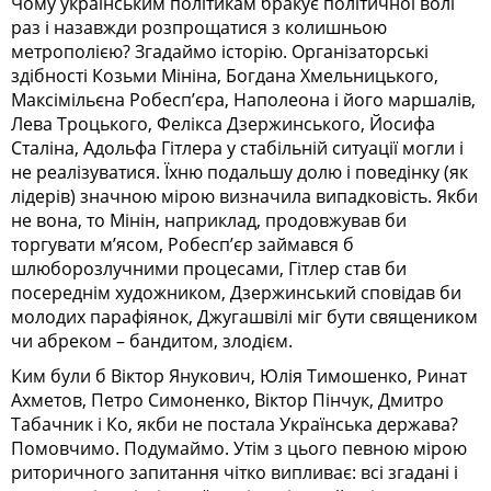
Чому українським політикам бракує політичної волі
раз і назавжди розпрощатися з колишньою
метрополією? Згадаймо історію. Організаторські
здібності Козьми Мініна, Богдана Хмельницького,
Максімільєна Робесп’єра, Наполеона і його маршалів,
Лева Троцького, Фелікса Дзержинського, Йосифа
Сталіна, Адольфа Гітлера у стабільній ситуації могли і
не реалізуватися. Їхню подальшу долю і поведінку (як
лідерів) значною мірою визначила випадковість. Якби
не вона, то Мінін, наприклад, продовжував би
торгувати м’ясом, Робесп’єр займався б
шлюборозлучними процесами, Гітлер став би
посереднім художником, Дзержинський сповідав би
молодих парафіянок, Джугашвілі міг бути священиком
чи абреком – бандитом, злодієм.
Ким були б Віктор Янукович, Юлія Тимошенко, Ринат
Ахметов, Петро Симоненко, Віктор Пінчук, Дмитро
Табачник і Ко, якби не постала Українська держава?
Помовчимо. Подумаймо. Утім з цього певною мірою
риторичного запитання чітко випливає: всі згадані і