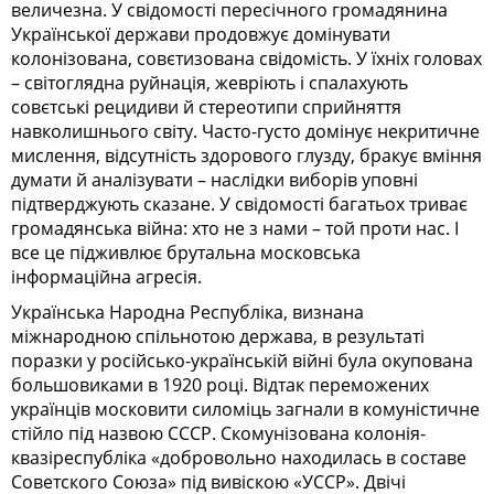
величезна. У свідомості пересічного громадянина
Української держави продовжує домінувати
колонізована, совєтизована свідомість. У їхніх головах
– світогля­дна руйнація, жевріють і спалахують
совєтські рецидиви й стереотипи сприйняття
навколишнього світу. Часто-густо домінує некритичне
мислення, відсутність здорового глузду, бракує вміння
думати й аналізувати – наслідки виборів уповні
підтверджують сказане. У свідомості багатьох триває
громадянська війна: хто не з нами – той проти нас. І
все це підживлює брутальна московська
інформаційна агресія.
Українська Народна Республіка, визнана
міжнародною спільнотою держава, в результаті
поразки у російсько-українській війні була окупована
большовиками в 1920 році. Відтак переможених
українців московити силоміць загнали в комуністичне
стійло під назвою СССР. Скомунізована колонія-
квазіреспубліка «добровольно находилась в составе
Советского Союза» під вивіскою «УССР». Двічі