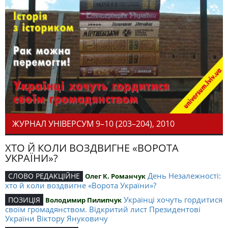
ЖУРНАЛ УНІВЕРСУМ 9–10 (203–204), 2010
ХТО Й КОЛИ ВОЗДВИГНЕ «ВОРОТА
УКРАЇНИ»?
День Незалежності:
СЛОВО РЕДАКЦІЙНЕ
Олег К. Романчук
хто й коли воздвигне «Ворота України»?
Українці хочуть гордитися
ПОЗИЦІЯ
Володимир Пилипчук
своїм громадянством. Відкритий лист Президентові
України Віктору Януковичу