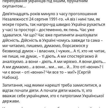
перебування українців під іншим, брунатним
окупантом…
Дев’ятнадцять років минуло з часу проголошення
Незалежності 24 серпня 1991-го. «А віз і нині там, як
мокре горить, так напрочуд швидко Україна рухається
у часі та просторі – достеменно, як пень. Час уже
здаватися. Чи що? Час вже припиняти аналізувати
дійсність. Дійсність в Україні чомусь завжди та сама –
ми читаємо, пишемо, думаємо, борсаємося у
безвиході думок – і власних, і чужих... А ті, хто не читає,
не пише, не думає, – ті діють. А ми спостерігаємо й
аналізуємо. а вони – діють. А ми мріємо. А вони діють...
А ми думаємо... а вони... ми... ни… й... Хто оті «вони»? І
чи є вони – оті «вони»? Чи все то – ми?» [Сергій
Набока].
Запитання, над якими нарешті треба замислитися, а
відтак почати діяти. А почати діяти мають ті, хто
вважає себе українцями, хто є патріотами Української
держави.