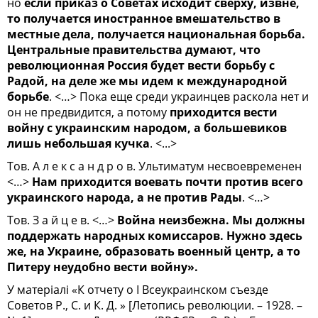
но
если приказ о Советах исходит сверху, извне,
то получается иностранное вмешательство в
местные дела, получается национальная борьба.
Центральные правительства думают, что
револю­ци­он­ная Россия будет вести борьбу с
Радой, на деле же мы идем к международной
борьбе
.
<…> Пока еще среди украинцев раскола нет и
он не предвидится, а потому
приходится вести
войну с украинским народом, а большевиков
лишь небольшая кучка
.
<...>
Тов. А л е к с а н д р о в. Ультиматум несвоевременен
<…>
Нам приходится воевать почти против всего
украинского народа, а не против Рады
. <…>
Тов. З а й ц е в. <…>
Война неизбежна. Мы должны
поддержать народных комиссаров. Нужно здесь
же, на Украине, образовать военный центр, а то
Питеру неудобно вести войну».
У матеріалі «К отчету о I Всеукраинском съезде
Советов Р., С. и К. Д. » [Летопись революции. – 1928. –