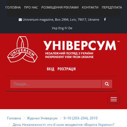
ГОЛОВНА
ПРО НАС
РОЗМІЩЕННЯ РЕКЛАМИ
КОНТАКТИ
ПЕРЕДПЛАТА
Universum magazine, Box 2994, Lviv, 79017, Ukraine
Укр
Eng
Fr
De
ВХІД
РЕЄСТРАЦІЯ
TOGGLE
NAVIG
Головна
Журнал Універсум
9–10 (203–204), 2010
День Незалежності: хто й коли воздвигне «Ворота України»?