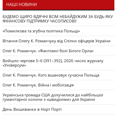
НАШІ НОВИНИ
БУДЕМО ЩИРО ВДЯЧНІ ВСІМ НЕБАЙДУЖИМ ЗА БУДЬ-ЯКУ
ФІНАНСОВУ ПІДТРИМКУ ЧАСОПИСОВІ!
«Помилкова та згубна політика Польщі»
Вітання Олегу К. Романчуку від Спілки офіцерів України
Олег К. Романчук. «Фантомні болі Білого Орла»
Вийшло чергове 5–6 (391–392), 2026 число журналу
«Універсум»
Олег К. Романчук. Кого вшановує сучасна Польща
Олег К. Романчук. Війна і мобілізація
Українська громада США долучилися до найбільшої
гуманітарної колони з «швидкими» для України
День Вишиванки в Норт Порті