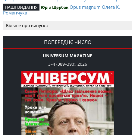
Opus magnum Олега К.
НАШІ ВИДАННЯ
Юрій Щербак
Романчука
Аналітичний центр Олега К.
РЕЦЕНЗІЇ
Петро Іванишин
Більше про випуск »
Романчука
Журавель і синиця
СЛОВО РЕДАКЦІЙНЕ
Олег К. Романчук
як уособлення української політстратегії й тактики
ПОПЕРЕДНЄ ЧИСЛО
UNIVERSUM MAGAZINE
3–4 (389–390), 2026