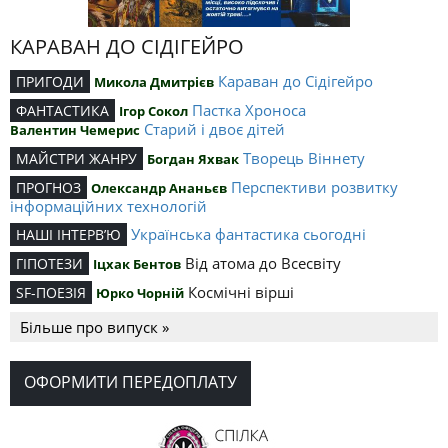
КАРАВАН ДО СІДІГЕЙРО
Караван до Сідігейро
ПРИГОДИ
Микола Дмитрієв
Пастка Хроноса
ФАНТАСТИКА
Ігор Сокол
Старий і двоє дітей
Валентин Чемерис
Творець Віннету
МАЙСТРИ ЖАНРУ
Богдан Яхвак
Перспективи розвитку
ПРОГНОЗ
Олександр Ананьєв
інформаційних технологій
Українська фантастика сьогодні
НАШІ ІНТЕРВ’Ю
Від атома до Всесвіту
ГІПОТЕЗИ
Іцхак Бентов
Космічні вірші
SF-ПОЕЗІЯ
Юрко Чорній
Більше про випуск »
ОФОРМИТИ ПЕРЕДОПЛАТУ