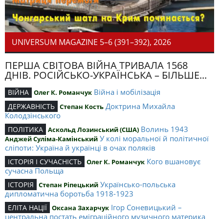
UNIVERSUM MAGAZINE 5–6 (391–392), 2026
ПЕРША СВІТОВА ВІЙНА ТРИВАЛА 1568
ДНІВ. РОСІЙСЬКО-УКРАЇНСЬКА – БІЛЬШЕ...
Війна і мобілізація
ВІЙНА
Олег К. Романчук
Доктрина Михайла
ДЕРЖАВНІСТЬ
Степан Кость
Колодзінського
Волинь 1943
ПОЛІТИКА
Аскольд Лозинський (США)
У колі моральної й політичної
Анджей Суліма-Камінський
сліпоти: Україна й українці в очах поляків
Кого вшановує
ІСТОРІЯ І СУЧАСНІСТЬ
Олег К. Романчук
сучасна Польща
Українсько-польська
ІСТОРІЯ
Степан Ріпецький
дипломатична боротьба 1918-1923
Ігор Соневицький –
ЕЛІТА НАЦІЇ
Оксана Захарчук
центральна постать еміграційного музичного материка