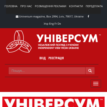
ГОЛОВНА
ПРО НАС
РОЗМІЩЕННЯ РЕКЛАМИ
КОНТАКТИ
ПЕРЕДПЛАТА
Universum magazine, Box 2994, Lviv, 79017, Ukraine
Укр
Eng
Fr
De
ВХІД
РЕЄСТРАЦІЯ
TOGGLE
NAVIG