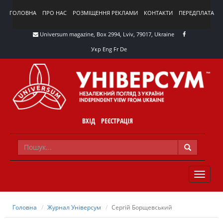
ГОЛОВНА
ПРО НАС
РОЗМІЩЕННЯ РЕКЛАМИ
КОНТАКТИ
ПЕРЕДПЛАТА
Universum magazine, Box 2994, Lviv, 79017, Ukraine
Укр
Eng
Fr
De
ВХІД
РЕЄСТРАЦІЯ
TOGGLE
NAVIG
Головна
Журнал Універсум
Сергій Борщевський