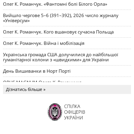
Олег К. Романчук. «Фантомні болі Білого Орла»
Вийшло чергове 5–6 (391–392), 2026 число журналу
«Універсум»
Олег К. Романчук. Кого вшановує сучасна Польща
Олег К. Романчук. Війна і мобілізація
Українська громада США долучилися до найбільшої
гуманітарної колони з «швидкими» для України
День Вишиванки в Норт Порті
OPUS MAGNUM Олега К. Романчука
Дізнатись більше »