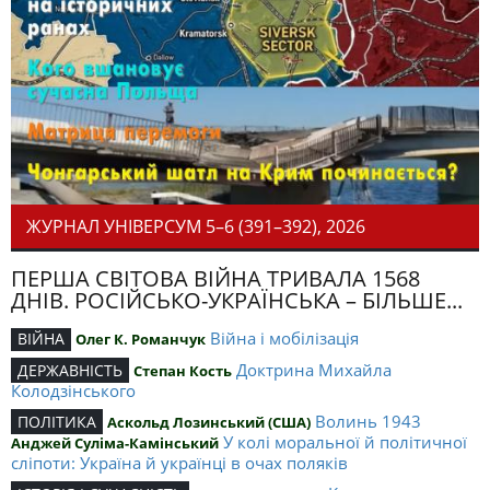
ЖУРНАЛ УНІВЕРСУМ 5–6 (391–392), 2026
ПЕРША СВІТОВА ВІЙНА ТРИВАЛА 1568
ДНІВ. РОСІЙСЬКО-УКРАЇНСЬКА – БІЛЬШЕ...
Війна і мобілізація
ВІЙНА
Олег К. Романчук
Доктрина Михайла
ДЕРЖАВНІСТЬ
Степан Кость
Колодзінського
Волинь 1943
ПОЛІТИКА
Аскольд Лозинський (США)
У колі моральної й політичної
Анджей Суліма-Камінський
сліпоти: Україна й українці в очах поляків