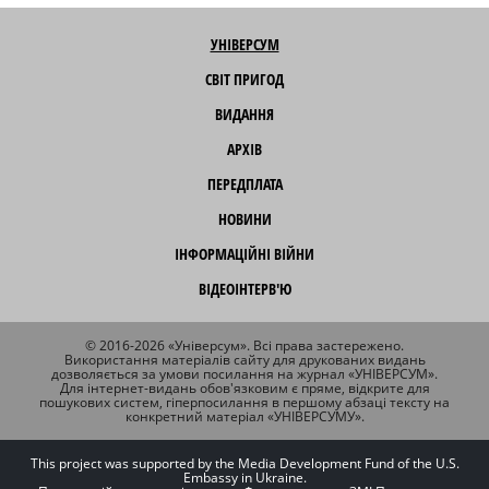
УНІВЕРСУМ
СВІТ ПРИГОД
ВИДАННЯ
АРХІВ
ПЕРЕДПЛАТА
НОВИНИ
ІНФОРМАЦІЙНІ ВІЙНИ
ВІДЕОІНТЕРВ'Ю
© 2016-2026 «Універсум». Всі права застережено.
Використання матеріалів сайту для друкованих видань
дозволяється за умови посилання на журнал «УНІВЕРСУМ».
Для інтернет-видань обов'язковим є пряме, відкрите для
пошукових систем, гіперпосилання в першому абзаці тексту на
конкретний матеріал «УНІВЕРСУМУ».
This project was supported by the Media Development Fund of the U.S.
Embassy in Ukraine.