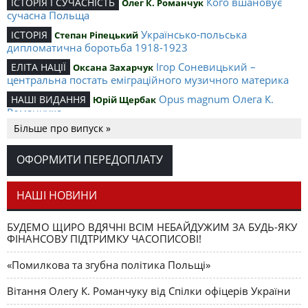
Кого вшановує
ІСТОРІЯ І СУЧАСНІСТЬ
Олег К. Романчук
сучасна Польща
Українсько-польська
ІСТОРІЯ
Степан Ріпецький
дипломатична боротьба 1918-1923
Ігор Соневицький –
ЕЛІТА НАЦІЇ
Оксана Захарчук
центральна постать еміграційного музичного материка
Opus magnum Олега К.
НАШІ ВИДАННЯ
Юрій Щербак
Романчука
Більше про випуск »
Аналітичний центр Олега К.
РЕЦЕНЗІЇ
Петро Іванишин
Романчука
ОФОРМИТИ ПЕРЕДОПЛАТУ
Журавель і синиця
СЛОВО РЕДАКЦІЙНЕ
Олег К. Романчук
як уособлення української політстратегії й тактики
НАШІ НОВИНИ
БУДЕМО ЩИРО ВДЯЧНІ ВСІМ НЕБАЙДУЖИМ ЗА БУДЬ-ЯКУ
ФІНАНСОВУ ПІДТРИМКУ ЧАСОПИСОВІ!
«Помилкова та згубна політика Польщі»
Вітання Олегу К. Романчуку від Спілки офіцерів України