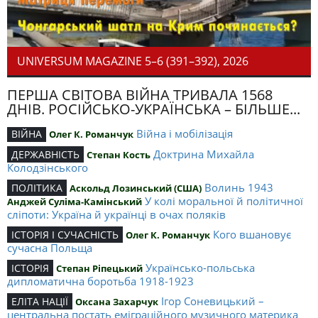
UNIVERSUM MAGAZINE 5–6 (391–392), 2026
ПЕРША СВІТОВА ВІЙНА ТРИВАЛА 1568
ДНІВ. РОСІЙСЬКО-УКРАЇНСЬКА – БІЛЬШЕ...
Війна і мобілізація
ВІЙНА
Олег К. Романчук
Доктрина Михайла
ДЕРЖАВНІСТЬ
Степан Кость
Колодзінського
Волинь 1943
ПОЛІТИКА
Аскольд Лозинський (США)
У колі моральної й політичної
Анджей Суліма-Камінський
сліпоти: Україна й українці в очах поляків
Кого вшановує
ІСТОРІЯ І СУЧАСНІСТЬ
Олег К. Романчук
сучасна Польща
Українсько-польська
ІСТОРІЯ
Степан Ріпецький
дипломатична боротьба 1918-1923
Ігор Соневицький –
ЕЛІТА НАЦІЇ
Оксана Захарчук
центральна постать еміграційного музичного материка