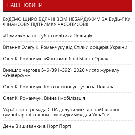
НАШІ НОВИНИ
БУДЕМО ЩИРО ВДЯЧНІ ВСІМ НЕБАЙДУЖИМ ЗА БУДЬ-ЯКУ
ФІНАНСОВУ ПІДТРИМКУ ЧАСОПИСОВІ!
«Помилкова та згубна політика Польщі»
Вітання Олегу К. Романчуку від Спілки офіцерів України
Олег К. Романчук. «Фантомні болі Білого Орла»
Вийшло чергове 5–6 (391–392), 2026 число журналу
«Універсум»
Олег К. Романчук. Кого вшановує сучасна Польща
Олег К. Романчук. Війна і мобілізація
Українська громада США долучилися до найбільшої
гуманітарної колони з «швидкими» для України
День Вишиванки в Норт Порті