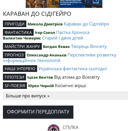
КАРАВАН ДО СІДІГЕЙРО
Караван до Сідігейро
ПРИГОДИ
Микола Дмитрієв
Пастка Хроноса
ФАНТАСТИКА
Ігор Сокол
Старий і двоє дітей
Валентин Чемерис
Творець Віннету
МАЙСТРИ ЖАНРУ
Богдан Яхвак
Перспективи розвитку
ПРОГНОЗ
Олександр Ананьєв
інформаційних технологій
Українська фантастика сьогодні
НАШІ ІНТЕРВ’Ю
Від атома до Всесвіту
ГІПОТЕЗИ
Іцхак Бентов
Космічні вірші
SF-ПОЕЗІЯ
Юрко Чорній
Більше про випуск »
ОФОРМИТИ ПЕРЕДОПЛАТУ