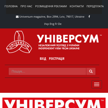
ГОЛОВНА
ПРО НАС
РОЗМІЩЕННЯ РЕКЛАМИ
КОНТАКТИ
ПЕРЕДПЛАТА
Universum magazine, Box 2994, Lviv, 79017, Ukraine
Укр
Eng
Fr
De
ВХІД
РЕЄСТРАЦІЯ
TOGGLE
NAVIG