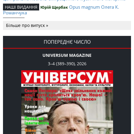
Opus magnum Олега К.
НАШІ ВИДАННЯ
Юрій Щербак
Романчука
Аналітичний центр Олега К.
РЕЦЕНЗІЇ
Петро Іванишин
Більше про випуск »
Романчука
Журавель і синиця
СЛОВО РЕДАКЦІЙНЕ
Олег К. Романчук
як уособлення української політстратегії й тактики
ПОПЕРЕДНЄ ЧИСЛО
UNIVERSUM MAGAZINE
3–4 (389–390), 2026