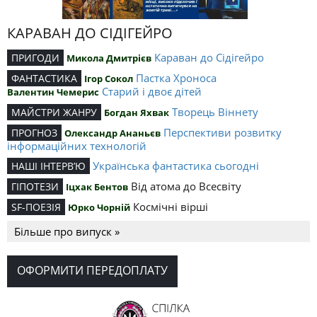
КАРАВАН ДО СІДІГЕЙРО
Караван до Сідігейро
ПРИГОДИ
Микола Дмитрієв
Пастка Хроноса
ФАНТАСТИКА
Ігор Сокол
Старий і двоє дітей
Валентин Чемерис
Творець Віннету
МАЙСТРИ ЖАНРУ
Богдан Яхвак
Перспективи розвитку
ПРОГНОЗ
Олександр Ананьєв
інформаційних технологій
Українська фантастика сьогодні
НАШІ ІНТЕРВ’Ю
Від атома до Всесвіту
ГІПОТЕЗИ
Іцхак Бентов
Космічні вірші
SF-ПОЕЗІЯ
Юрко Чорній
Більше про випуск »
ОФОРМИТИ ПЕРЕДОПЛАТУ