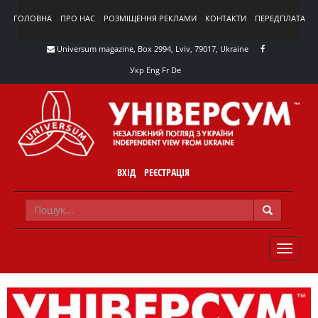
ГОЛОВНА
ПРО НАС
РОЗМІЩЕННЯ РЕКЛАМИ
КОНТАКТИ
ПЕРЕДПЛАТА
Universum magazine, Box 2994, Lviv, 79017, Ukraine
Укр
Eng
Fr
De
ВХІД
РЕЄСТРАЦІЯ
TOGGLE
NAVIG