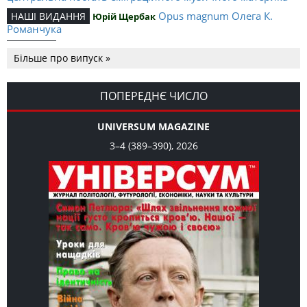
Opus magnum Олега К.
НАШІ ВИДАННЯ
Юрій Щербак
Романчука
Аналітичний центр Олега К.
РЕЦЕНЗІЇ
Петро Іванишин
Більше про випуск »
Романчука
Журавель і синиця
СЛОВО РЕДАКЦІЙНЕ
Олег К. Романчук
як уособлення української політстратегії й тактики
ПОПЕРЕДНЄ ЧИСЛО
UNIVERSUM MAGAZINE
3–4 (389–390), 2026