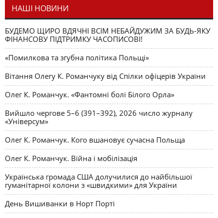
НАШІ НОВИНИ
БУДЕМО ЩИРО ВДЯЧНІ ВСІМ НЕБАЙДУЖИМ ЗА БУДЬ-ЯКУ
ФІНАНСОВУ ПІДТРИМКУ ЧАСОПИСОВІ!
«Помилкова та згубна політика Польщі»
Вітання Олегу К. Романчуку від Спілки офіцерів України
Олег К. Романчук. «Фантомні болі Білого Орла»
Вийшло чергове 5–6 (391–392), 2026 число журналу
«Універсум»
Олег К. Романчук. Кого вшановує сучасна Польща
Олег К. Романчук. Війна і мобілізація
Українська громада США долучилися до найбільшої
гуманітарної колони з «швидкими» для України
День Вишиванки в Норт Порті