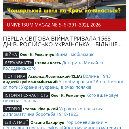
UNIVERSUM MAGAZINE 5–6 (391–392), 2026
ПЕРША СВІТОВА ВІЙНА ТРИВАЛА 1568
ДНІВ. РОСІЙСЬКО-УКРАЇНСЬКА – БІЛЬШЕ...
Війна і мобілізація
ВІЙНА
Олег К. Романчук
Доктрина Михайла
ДЕРЖАВНІСТЬ
Степан Кость
Колодзінського
Волинь 1943
ПОЛІТИКА
Аскольд Лозинський (США)
У колі моральної й політичної
Анджей Суліма-Камінський
сліпоти: Україна й українці в очах поляків
Кого вшановує
ІСТОРІЯ І СУЧАСНІСТЬ
Олег К. Романчук
сучасна Польща
Українсько-польська
ІСТОРІЯ
Степан Ріпецький
дипломатична боротьба 1918-1923
Ігор Соневицький –
ЕЛІТА НАЦІЇ
Оксана Захарчук
центральна постать еміграційного музичного материка