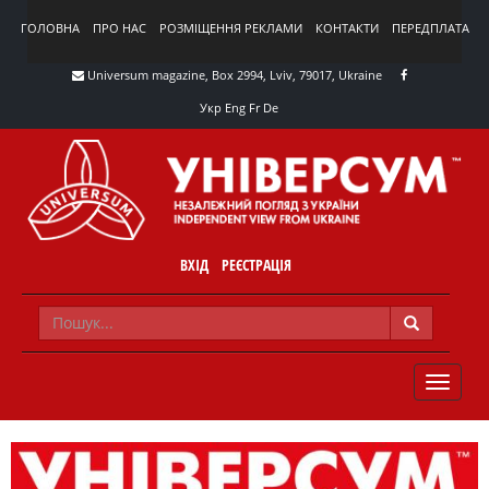
ГОЛОВНА
ПРО НАС
РОЗМІЩЕННЯ РЕКЛАМИ
КОНТАКТИ
ПЕРЕДПЛАТА
Universum magazine, Box 2994, Lviv, 79017, Ukraine
Укр
Eng
Fr
De
ВХІД
РЕЄСТРАЦІЯ
TOGGLE
NAVIG