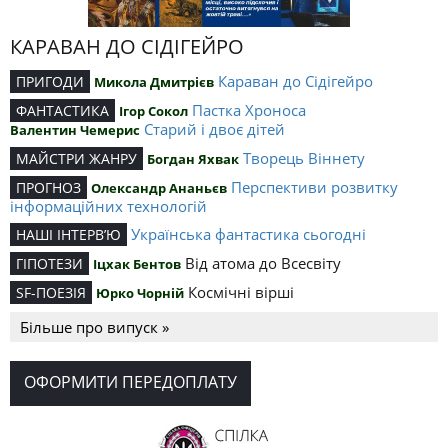
КАРАВАН ДО СІДІГЕЙРО
Караван до Сідігейро
ПРИГОДИ
Микола Дмитрієв
Пастка Хроноса
ФАНТАСТИКА
Ігор Сокол
Старий і двоє дітей
Валентин Чемерис
Творець Віннету
МАЙСТРИ ЖАНРУ
Богдан Яхвак
Перспективи розвитку
ПРОГНОЗ
Олександр Ананьєв
інформаційних технологій
Українська фантастика сьогодні
НАШІ ІНТЕРВ’Ю
Від атома до Всесвіту
ГІПОТЕЗИ
Іцхак Бентов
Космічні вірші
SF-ПОЕЗІЯ
Юрко Чорній
Більше про випуск »
ОФОРМИТИ ПЕРЕДОПЛАТУ