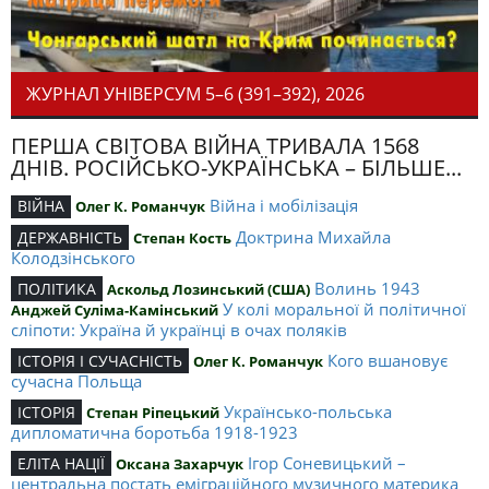
ЖУРНАЛ УНІВЕРСУМ 5–6 (391–392), 2026
ПЕРША СВІТОВА ВІЙНА ТРИВАЛА 1568
ДНІВ. РОСІЙСЬКО-УКРАЇНСЬКА – БІЛЬШЕ...
Війна і мобілізація
ВІЙНА
Олег К. Романчук
Доктрина Михайла
ДЕРЖАВНІСТЬ
Степан Кость
Колодзінського
Волинь 1943
ПОЛІТИКА
Аскольд Лозинський (США)
У колі моральної й політичної
Анджей Суліма-Камінський
сліпоти: Україна й українці в очах поляків
Кого вшановує
ІСТОРІЯ І СУЧАСНІСТЬ
Олег К. Романчук
сучасна Польща
Українсько-польська
ІСТОРІЯ
Степан Ріпецький
дипломатична боротьба 1918-1923
Ігор Соневицький –
ЕЛІТА НАЦІЇ
Оксана Захарчук
центральна постать еміграційного музичного материка