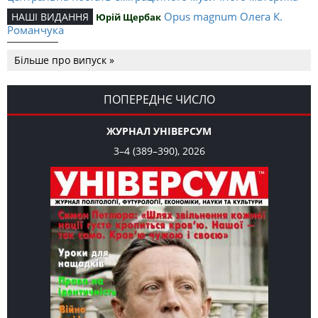
Opus magnum Олега К.
НАШІ ВИДАННЯ
Юрій Щербак
Романчука
Аналітичний центр Олега К.
РЕЦЕНЗІЇ
Петро Іванишин
Більше про випуск »
Романчука
Журавель і синиця
СЛОВО РЕДАКЦІЙНЕ
Олег К. Романчук
як уособлення української політстратегії й тактики
ПОПЕРЕДНЄ ЧИСЛО
ЖУРНАЛ УНІВЕРСУМ
3–4 (389–390), 2026