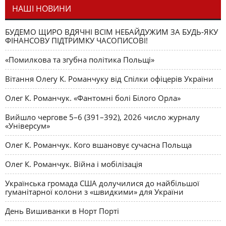
НАШІ НОВИНИ
БУДЕМО ЩИРО ВДЯЧНІ ВСІМ НЕБАЙДУЖИМ ЗА БУДЬ-ЯКУ
ФІНАНСОВУ ПІДТРИМКУ ЧАСОПИСОВІ!
«Помилкова та згубна політика Польщі»
Вітання Олегу К. Романчуку від Спілки офіцерів України
Олег К. Романчук. «Фантомні болі Білого Орла»
Вийшло чергове 5–6 (391–392), 2026 число журналу
«Універсум»
Олег К. Романчук. Кого вшановує сучасна Польща
Олег К. Романчук. Війна і мобілізація
Українська громада США долучилися до найбільшої
гуманітарної колони з «швидкими» для України
День Вишиванки в Норт Порті