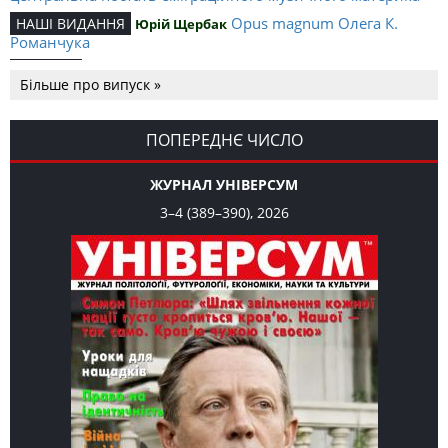
Opus magnum Олега К.
НАШІ ВИДАННЯ
Юрій Щербак
Романчука
Аналітичний центр Олега К.
РЕЦЕНЗІЇ
Петро Іванишин
Більше про випуск »
Романчука
Журавель і синиця
СЛОВО РЕДАКЦІЙНЕ
Олег К. Романчук
як уособлення української політстратегії й тактики
ПОПЕРЕДНЄ ЧИСЛО
ЖУРНАЛ УНІВЕРСУМ
3–4 (389–390), 2026