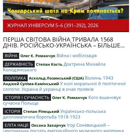
ЖУРНАЛ УНІВЕРСУМ 5–6 (391–392), 2026
ПЕРША СВІТОВА ВІЙНА ТРИВАЛА 1568
ДНІВ. РОСІЙСЬКО-УКРАЇНСЬКА – БІЛЬШЕ...
Війна і мобілізація
ВІЙНА
Олег К. Романчук
Доктрина Михайла
ДЕРЖАВНІСТЬ
Степан Кость
Колодзінського
Волинь 1943
ПОЛІТИКА
Аскольд Лозинський (США)
У колі моральної й політичної
Анджей Суліма-Камінський
сліпоти: Україна й українці в очах поляків
Кого вшановує
ІСТОРІЯ І СУЧАСНІСТЬ
Олег К. Романчук
сучасна Польща
Українсько-польська
ІСТОРІЯ
Степан Ріпецький
дипломатична боротьба 1918-1923
Ігор Соневицький –
ЕЛІТА НАЦІЇ
Оксана Захарчук
центральна постать еміграційного музичного материка