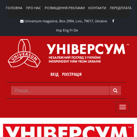
ГОЛОВНА
ПРО НАС
РОЗМІЩЕННЯ РЕКЛАМИ
КОНТАКТИ
ПЕРЕДПЛАТА
Universum magazine, Box 2994, Lviv, 79017, Ukraine
Укр
Eng
Fr
De
ВХІД
РЕЄСТРАЦІЯ
TOGGLE
NAVIG