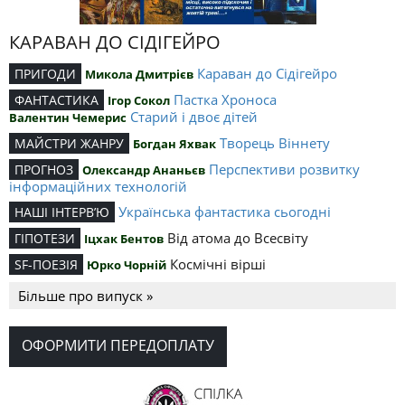
КАРАВАН ДО СІДІГЕЙРО
Караван до Сідігейро
ПРИГОДИ
Микола Дмитрієв
Пастка Хроноса
ФАНТАСТИКА
Ігор Сокол
Старий і двоє дітей
Валентин Чемерис
Творець Віннету
МАЙСТРИ ЖАНРУ
Богдан Яхвак
Перспективи розвитку
ПРОГНОЗ
Олександр Ананьєв
інформаційних технологій
Українська фантастика сьогодні
НАШІ ІНТЕРВ’Ю
Від атома до Всесвіту
ГІПОТЕЗИ
Іцхак Бентов
Космічні вірші
SF-ПОЕЗІЯ
Юрко Чорній
Більше про випуск »
ОФОРМИТИ ПЕРЕДОПЛАТУ