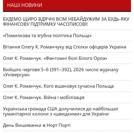
НАШІ НОВИНИ
БУДЕМО ЩИРО ВДЯЧНІ ВСІМ НЕБАЙДУЖИМ ЗА БУДЬ-ЯКУ
ФІНАНСОВУ ПІДТРИМКУ ЧАСОПИСОВІ!
«Помилкова та згубна політика Польщі»
Вітання Олегу К. Романчуку від Спілки офіцерів України
Олег К. Романчук. «Фантомні болі Білого Орла»
Вийшло чергове 5–6 (391–392), 2026 число журналу
«Універсум»
Олег К. Романчук. Кого вшановує сучасна Польща
Олег К. Романчук. Війна і мобілізація
Українська громада США долучилися до найбільшої
гуманітарної колони з «швидкими» для України
День Вишиванки в Норт Порті