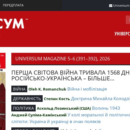
ПЕРЕДПЛАТА
Universum m
УНІВЕР
UNIVERSUM MAGAZINE 5–6 (391–392), 2026
ПЕРША СВІТОВА ВІЙНА ТРИВАЛА 1568 ДН
РОСІЙСЬКО-УКРАЇНСЬКА – БІЛЬШЕ...
Війна і мобілізація
ВІЙНА
Oleh K. Romanchuk
Доктрина Михайла Колодзі
ДЕРЖАВНІСТЬ
Степан Кость
Волинь 1943
ПОЛІТИКА
Аскольд Лозинський (США)
У колі моральної й політичн
Анджей Суліма-Камінський
сліпоти: Україна й українці в очах поляків