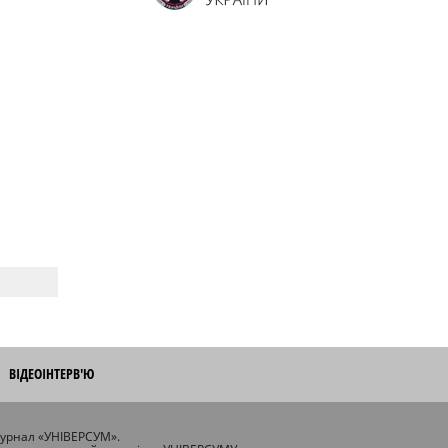
ВІДЕОІНТЕРВ'Ю
журнал «УНІВЕРСУМ».