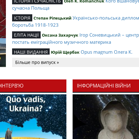
Кого вшанову
ІСТОРІЯ І СУЧАСНІСТЬ
Oleh K. Romanchuk
сучасна Польща
Українсько-польська дипло
ІСТОРІЯ
Степан Ріпецький
боротьба 1918-1923
Ігор Соневицький – цент
ЕЛІТА НАЦІЇ
Оксана Захарчук
постать еміграційного музичного материка
Opus magnum Олега К.
НАШІ ВИДАННЯ
Юрій Щербак
Романчука
Більше про випуск »
Аналітичний центр Олега К.
РЕЦЕНЗІЇ
Петро Іванишин
Романчука
ОІНТЕРВ’Ю
ІНФОРМАЦІЙНІ ВІЙНИ
Журавель і синиця як уосо
Editorial
Oleh K. Romanchuk
української політстратегії й тактики