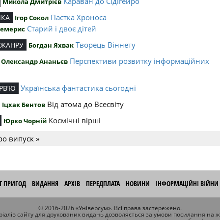
Караван до Сідігейро
Микола Дмитрієв
Пастка Хроноса
ИКА
Ігор Сокол
Старий і двоє дітей
Чемерис
Творець Віннету
 ЖАНРУ
Богдан Яхвак
Перспективи розвитку інформаційних
Олександр Ананьєв
й
Українська фантастика сьогодні
РВ’Ю
Від атома до Всесвіту
Іцхак Бентов
Космічні вірші
Юрко Чорній
ро випуск »
ІТ ПРИГОД
ВИДАННЯ
АРХІВ
ПЕРЕДПЛАТА
НОВИНИ
ІНФОРМАЦІЙНІ ВІЙНИ
© 2016-2026 «Універсум». Всі права застережено.
іалів сайту для друкованих видань дозволяється за умови посилання на 