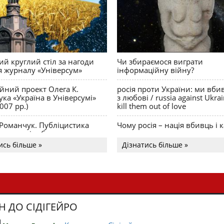
й круглий стіл за нагоди
Чи збираємося виграти
я журналу «Універсум»
інформаційну війну?
ійний проект Олега К.
росія проти України: ми вби
ка «Україна в Універсумі»
з любові / russia against Ukra
007 рр.)
kill them out of love
 Романчук. Публіцистика
Чому росія – нація вбивць і к
Акценти і табу
ись більше »
Дізнатись більше »
Н ДО СІДІГЕЙРО