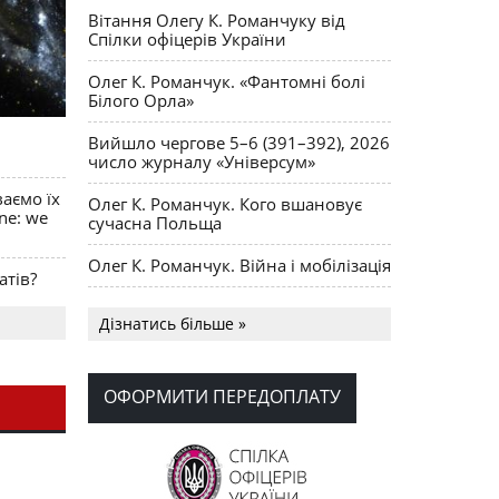
Вітання Олегу К. Романчуку від
Спілки офіцерів України
Олег К. Романчук. «Фантомні болі
Білого Орла»
Вийшло чергове 5–6 (391–392), 2026
число журналу «Універсум»
ваємо їх
Олег К. Романчук. Кого вшановує
ine: we
сучасна Польща
Олег К. Романчук. Війна і мобілізація
атів?
Українська громада США
Дізнатись більше »
долучилися до найбільшої
гуманітарної колони з «швидкими»
для України
ОФОРМИТИ ПЕРЕДОПЛАТУ
День Вишиванки в Норт Порті
OPUS MAGNUM Олега К. Романчука