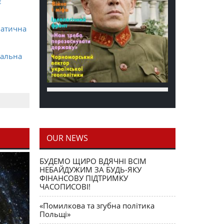
є
матична
ральна
OUR NEWS
блення
БУДЕМО ЩИРО ВДЯЧНІ ВСІМ
НЕБАЙДУЖИМ ЗА БУДЬ-ЯКУ
ФІНАНСОВУ ПІДТРИМКУ
ЧАСОПИСОВІ!
«Помилкова та згубна політика
Польщі»