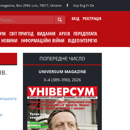
agazine, Box 2994, Lviv, 79017, Ukraine
Укр
Eng
Fr
De
ВХІД
РЕЄСТРАЦІЯ
СУМ
СВІТ ПРИГОД
ВИДАННЯ
АРХІВ
ПЕРЕДПЛАТА
НОВИНИ
ІНФОРМАЦІЙНІ ВІЙНИ
ВІДЕОІНТЕРВ'Ю
ПОПЕРЕДНЄ ЧИСЛО
ІВ.
UNIVERSUM MAGAZINE
3–4 (389–390), 2026
нського
ої