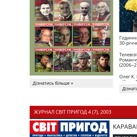
Годинни
30-річч
Телевіз
Романчу
(2006–2
Олег К.
війни. 
Дізнатись більше »
Дізнат
ЖУРНАЛ СВІТ ПРИГОД 4 (7), 2003
КАРАВА