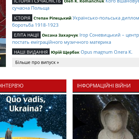
Кого вшанову
ІСТОРІЯ І СУЧАСНІСТЬ
Oleh K. Romanchuk
сучасна Польща
Українсько-польська дипло
ІСТОРІЯ
Степан Ріпецький
боротьба 1918-1923
Ігор Соневицький – цент
ЕЛІТА НАЦІЇ
Оксана Захарчук
постать еміграційного музичного материка
Opus magnum Олега К.
НАШІ ВИДАННЯ
Юрій Щербак
Романчука
Більше про випуск »
Аналітичний центр Олега К.
РЕЦЕНЗІЇ
Петро Іванишин
Романчука
ОІНТЕРВ’Ю
ІНФОРМАЦІЙНІ ВІЙНИ
Журавель і синиця як уосо
Editorial
Oleh K. Romanchuk
української політстратегії й тактики