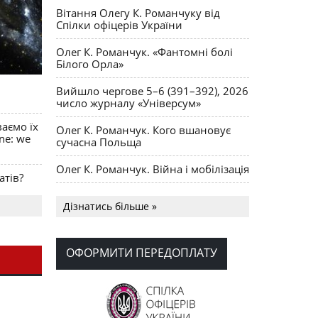
Вітання Олегу К. Романчуку від
Спілки офіцерів України
Олег К. Романчук. «Фантомні болі
Білого Орла»
Вийшло чергове 5–6 (391–392), 2026
число журналу «Універсум»
ваємо їх
Олег К. Романчук. Кого вшановує
ine: we
сучасна Польща
Олег К. Романчук. Війна і мобілізація
атів?
Українська громада США
Дізнатись більше »
долучилися до найбільшої
гуманітарної колони з «швидкими»
для України
ОФОРМИТИ ПЕРЕДОПЛАТУ
День Вишиванки в Норт Порті
OPUS MAGNUM Олега К. Романчука