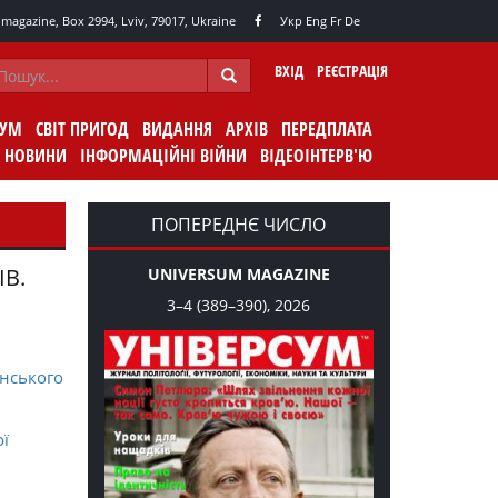
agazine, Box 2994, Lviv, 79017, Ukraine
Укр
Eng
Fr
De
ВХІД
РЕЄСТРАЦІЯ
СУМ
СВІТ ПРИГОД
ВИДАННЯ
АРХІВ
ПЕРЕДПЛАТА
НОВИНИ
ІНФОРМАЦІЙНІ ВІЙНИ
ВІДЕОІНТЕРВ'Ю
ПОПЕРЕДНЄ ЧИСЛО
ІВ.
UNIVERSUM MAGAZINE
3–4 (389–390), 2026
нського
ої