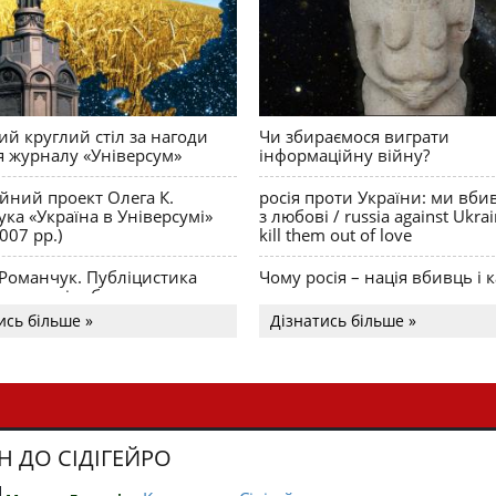
й круглий стіл за нагоди
Чи збираємося виграти
я журналу «Універсум»
інформаційну війну?
ійний проект Олега К.
росія проти України: ми вби
ка «Україна в Універсумі»
з любові / russia against Ukra
007 рр.)
kill them out of love
 Романчук. Публіцистика
Чому росія – нація вбивць і к
Акценти і табу
ись більше »
Дізнатись більше »
Н ДО СІДІГЕЙРО