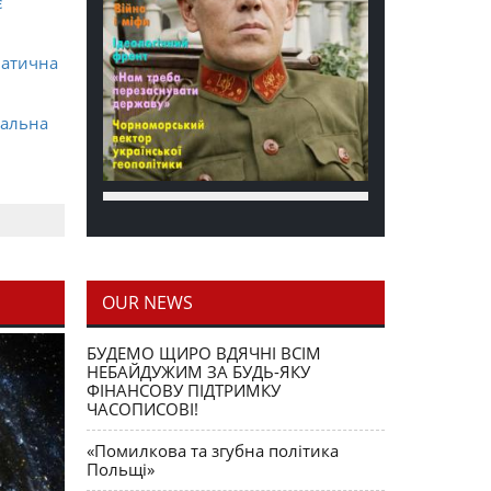
є
матична
ральна
OUR NEWS
блення
БУДЕМО ЩИРО ВДЯЧНІ ВСІМ
НЕБАЙДУЖИМ ЗА БУДЬ-ЯКУ
ФІНАНСОВУ ПІДТРИМКУ
ЧАСОПИСОВІ!
«Помилкова та згубна політика
Польщі»