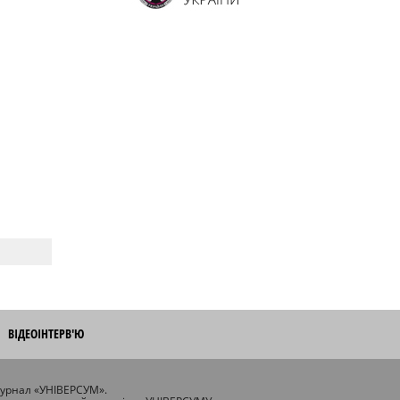
ВІДЕОІНТЕРВ'Ю
журнал «УНІВЕРСУМ».