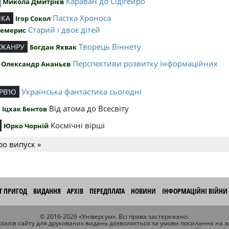
Караван до Сідігейро
Микола Дмитрієв
Пастка Хроноса
ИКА
Ігор Сокол
Старий і двоє дітей
Чемерис
Творець Віннету
 ЖАНРУ
Богдан Яхвак
Перспективи розвитку інформаційних
Олександр Ананьєв
й
Українська фантастика сьогодні
РВ’Ю
Від атома до Всесвіту
Іцхак Бентов
Космічні вірші
Юрко Чорній
ро випуск »
ІТ ПРИГОД
ВИДАННЯ
АРХІВ
ПЕРЕДПЛАТА
НОВИНИ
ІНФОРМАЦІЙНІ ВІЙНИ
© 2016-2026 «Універсум». Всі права застережено.
іалів сайту для друкованих видань дозволяється за умови посилання на 