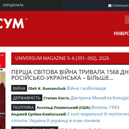
ПЕРЕДПЛАТА
Universum m
УНІВЕР
UNIVERSUM MAGAZINE 5–6 (391–392), 2026
ПЕРША СВІТОВА ВІЙНА ТРИВАЛА 1568 ДН
РОСІЙСЬКО-УКРАЇНСЬКА – БІЛЬШЕ...
Війна і мобілізація
ВІЙНА
Oleh K. Romanchuk
Доктрина Михайла Колодзі
ДЕРЖАВНІСТЬ
Степан Кость
Волинь 1943
ПОЛІТИКА
Аскольд Лозинський (США)
У колі моральної й політичн
Анджей Суліма-Камінський
сліпоти: Україна й українці в очах поляків