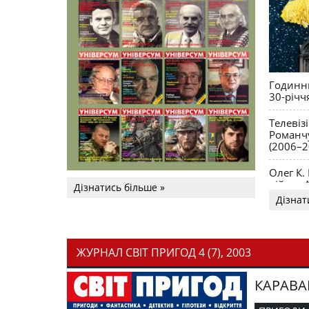
Годинни
30-річч
Телевіз
Романчу
(2006–2
Олег К.
війни. 
Дізнатись більше »
Дізнат
ЖУРНАЛ СВІТ ПРИГОД 4 (7), 2003
КАРАВА