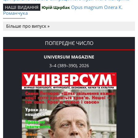
Opus magnum Олега К.
НАШІ ВИДАННЯ
Юрій Щербак
Романчука
Аналітичний центр Олега К.
РЕЦЕНЗІЇ
Петро Іванишин
Більше про випуск »
Романчука
Журавель і синиця як
Editorial
Oleh K. Romanchuk
уособлення української політстратегії й тактики
ПОПЕРЕДНЄ ЧИСЛО
UNIVERSUM MAGAZINE
3–4 (389–390), 2026