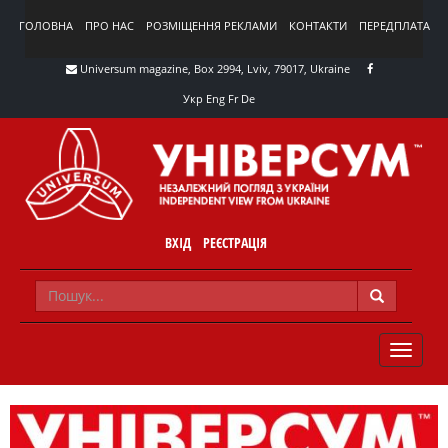
ГОЛОВНА
ПРО НАС
РОЗМІЩЕННЯ РЕКЛАМИ
КОНТАКТИ
ПЕРЕДПЛАТА
Universum magazine, Box 2994, Lviv, 79017, Ukraine
Укр
Eng
Fr
De
ВХІД
РЕЄСТРАЦІЯ
TOGGLE
NAVIG