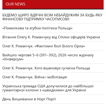
OUR NEWS
БУДЕМО ЩИРО ВДЯЧНІ ВСІМ НЕБАЙДУЖИМ ЗА БУДЬ-ЯКУ
ФІНАНСОВУ ПІДТРИМКУ ЧАСОПИСОВІ!
«Помилкова та згубна політика Польщі»
Вітання Олегу К. Романчуку від Спілки офіцерів України
Олег К. Романчук. «Фантомні болі Білого Орла»
Вийшло чергове 5–6 (391–392), 2026 число журналу
«Універсум»
Олег К. Романчук. Кого вшановує сучасна Польща
Олег К. Романчук. Війна і мобілізація
Українська громада США долучилися до найбільшої
гуманітарної колони з «швидкими» для України
День Вишиванки в Норт Порті