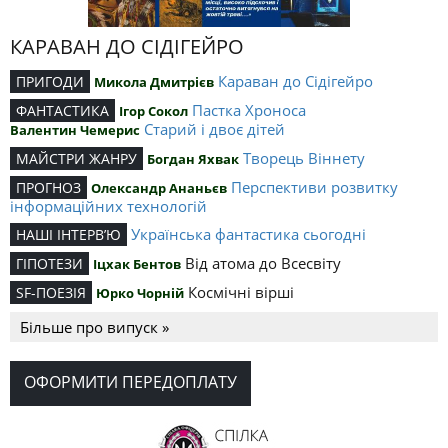
КАРАВАН ДО СІДІГЕЙРО
Караван до Сідігейро
ПРИГОДИ
Микола Дмитрієв
Пастка Хроноса
ФАНТАСТИКА
Ігор Сокол
Старий і двоє дітей
Валентин Чемерис
Творець Віннету
МАЙСТРИ ЖАНРУ
Богдан Яхвак
Перспективи розвитку
ПРОГНОЗ
Олександр Ананьєв
інформаційних технологій
Українська фантастика сьогодні
НАШІ ІНТЕРВ’Ю
Від атома до Всесвіту
ГІПОТЕЗИ
Іцхак Бентов
Космічні вірші
SF-ПОЕЗІЯ
Юрко Чорній
Більше про випуск »
ОФОРМИТИ ПЕРЕДОПЛАТУ