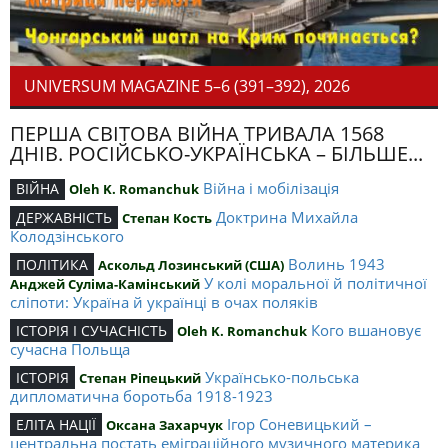
UNIVERSUM MAGAZINE 5–6 (391–392), 2026
ПЕРША СВІТОВА ВІЙНА ТРИВАЛА 1568
ДНІВ. РОСІЙСЬКО-УКРАЇНСЬКА – БІЛЬШЕ...
Війна і мобілізація
ВІЙНА
Oleh K. Romanchuk
Доктрина Михайла
ДЕРЖАВНІСТЬ
Степан Кость
Колодзінського
Волинь 1943
ПОЛІТИКА
Аскольд Лозинський (США)
У колі моральної й політичної
Анджей Суліма-Камінський
сліпоти: Україна й українці в очах поляків
Кого вшановує
ІСТОРІЯ І СУЧАСНІСТЬ
Oleh K. Romanchuk
сучасна Польща
Українсько-польська
ІСТОРІЯ
Степан Ріпецький
дипломатична боротьба 1918-1923
Ігор Соневицький –
ЕЛІТА НАЦІЇ
Оксана Захарчук
центральна постать еміграційного музичного материка