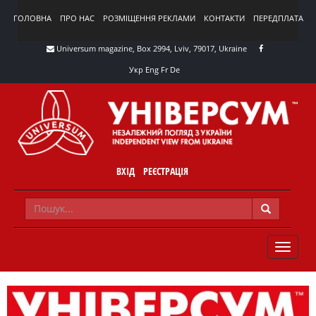
ГОЛОВНА
ПРО НАС
РОЗМІЩЕННЯ РЕКЛАМИ
КОНТАКТИ
ПЕРЕДПЛАТА
Universum magazine, Box 2994, Lviv, 79017, Ukraine
Укр
Eng
Fr
De
ВХІД
РЕЄСТРАЦІЯ
TOGGLE
NAVIG