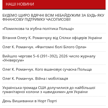
НАШІ НОВИНИ
БУДЕМО ЩИРО ВДЯЧНІ ВСІМ НЕБАЙДУЖИМ ЗА БУДЬ-ЯКУ
ФІНАНСОВУ ПІДТРИМКУ ЧАСОПИСОВІ!
«Помилкова та згубна політика Польщі»
Вітання Олегу К. Романчуку від Спілки офіцерів України
Олег К. Романчук. «Фантомні болі Білого Орла»
Вийшло чергове 5–6 (391–392), 2026 число журналу
«Універсум»
Олег К. Романчук. Кого вшановує сучасна Польща
Олег К. Романчук. Війна і мобілізація
Українська громада США долучилися до найбільшої
гуманітарної колони з «швидкими» для України
День Вишиванки в Норт Порті