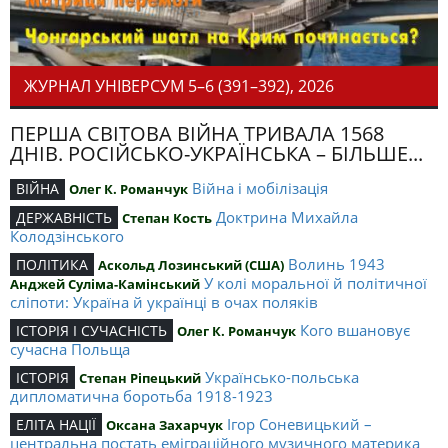
ЖУРНАЛ УНІВЕРСУМ 5–6 (391–392), 2026
ПЕРША СВІТОВА ВІЙНА ТРИВАЛА 1568
ДНІВ. РОСІЙСЬКО-УКРАЇНСЬКА – БІЛЬШЕ...
Війна і мобілізація
ВІЙНА
Олег К. Романчук
Доктрина Михайла
ДЕРЖАВНІСТЬ
Степан Кость
Колодзінського
Волинь 1943
ПОЛІТИКА
Аскольд Лозинський (США)
У колі моральної й політичної
Анджей Суліма-Камінський
сліпоти: Україна й українці в очах поляків
Кого вшановує
ІСТОРІЯ І СУЧАСНІСТЬ
Олег К. Романчук
сучасна Польща
Українсько-польська
ІСТОРІЯ
Степан Ріпецький
дипломатична боротьба 1918-1923
Ігор Соневицький –
ЕЛІТА НАЦІЇ
Оксана Захарчук
центральна постать еміграційного музичного материка