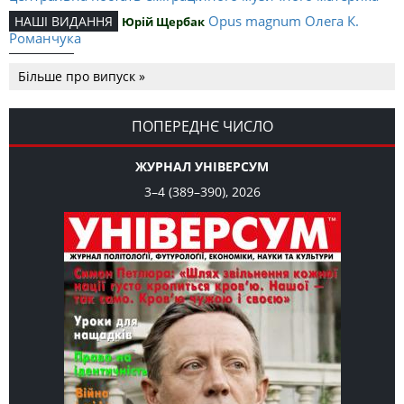
Opus magnum Олега К.
НАШІ ВИДАННЯ
Юрій Щербак
Романчука
Аналітичний центр Олега К.
РЕЦЕНЗІЇ
Петро Іванишин
Більше про випуск »
Романчука
Журавель і синиця
СЛОВО РЕДАКЦІЙНЕ
Олег К. Романчук
як уособлення української політстратегії й тактики
ПОПЕРЕДНЄ ЧИСЛО
ЖУРНАЛ УНІВЕРСУМ
3–4 (389–390), 2026