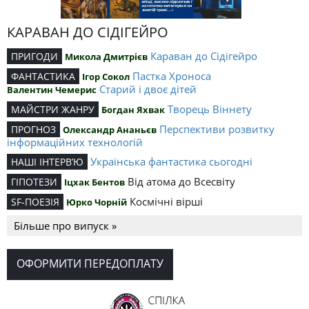
КАРАВАН ДО СІДІГЕЙРО
Караван до Сідігейро
ПРИГОДИ
Микола Дмитрієв
Пастка Хроноса
ФАНТАСТИКА
Ігор Сокол
Старий і двоє дітей
Валентин Чемерис
Творець Віннету
МАЙСТРИ ЖАНРУ
Богдан Яхвак
Перспективи розвитку
ПРОГНОЗ
Олександр Ананьєв
інформаційних технологій
Українська фантастика сьогодні
НАШІ ІНТЕРВ’Ю
Від атома до Всесвіту
ГІПОТЕЗИ
Іцхак Бентов
Космічні вірші
SF-ПОЕЗІЯ
Юрко Чорній
Більше про випуск »
ОФОРМИТИ ПЕРЕДОПЛАТУ