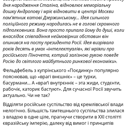
дня народження Сталіна, відновлює меморіальну
дошку Андропову і мріє відновити в центрі Москви
пам’ятник катові Дзержинському… Ідея сильного
поліційного режиму народилась не в голові скромного
підполковника. Вона просто припала йому до душі, коли
внаслідок співпадіння неймовірних обставин він
опинився на посту президента Росії. Ідея визрівала
років десять в умах «інтелектуалів», які мріяли про
російського Піночета, котрий залізною рукою поведе
Росію до світлого майбутнього ринкової економіки».
Фельдфебель з купрінського «Поєдинку» популярно
пояснював, що «врагі внєшніє» – це турки,
басурмани... А «враґі внутрєнніє – эта жиди, студєнти,
рабочіє, каториє бастуют». Для сучасної Росії звучить
актуально. Чи не так?
Відділяти російське суспільство від кремлівської влади
нелогічно. Більшість тамтешнього суспільства злилася
з владою в одне ціле, прагнучи створити в XXI столітті
євразійську імперію, далеку від вимог і принципів