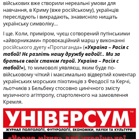
військових вже створили нереальні умови для
навчання, в Криму (вже російському), українців
переслідують і викрадають, знависніло нищать
українську символіку…
І ще. Коли, приміром, чуєш сотворений путінськими
«айворниками» провокаційний марш у виконанні
російського дуету
«
Пропаганда
»
(
«Украіна – Расія с
табой! Нє разліть нашу дружбу вадой!.. Ми за
братьєв сваіх станєм ґарой. Украіна – Расія с
табой!»
), то мимоволі уявляєш, яким буде по-
військовому чіткий і максимально відвертий коментар
українських морських піхотинців з Феодосії та Керчі,
льотчиків з Бельбеку стосовно цинічного змісту
музичного агітпропу, спартоленого на замовлення
Кремля.