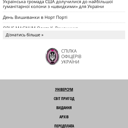
Українська громада США долучилися до найбільшої
гуманітарної колони з «швидкими» для України
День Вишиванки в Норт Порті
OPUS MAGNUM Олега К. Романчука
Дізнатись більше »
УНІВЕРСУМ
СВІТ ПРИГОД
ВИДАННЯ
АРХІВ
ПЕРЕДПЛАТА