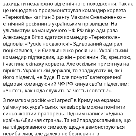
захищати незалежно від етнічного походження. Так як
це нещодавно продемонстрував командир корвета
«Тернопіль» капітан 3 рангу Максим Ємельяненко –
етнічний росіянин з українським прізвищем. На
ультиматум командуючого ЧФ РФ віце-адмірала
Алєксандра Вітко здатися командир
«Тернополя»
відповів: «Рускіє нє сдаются!»
Здивований адмірал
поцікавився, чи Ємельяненко росіянин. Український
командир підтвердив, що він – росіянин. Як, зрештою,
і частина екіпажу корвета. Але оскільки присягнув на
вірність Українській державі, то зраджувати їй, як і
його підлеглі, не буде. Після почутої категоричної
відмови командуючий ЧФ РФ кинув своїм підлеглим:
«Учітєсь, как нада служить за чєсть і совєсть!».
З початком російської агресії в Криму на екранах
увімкнутих українських телевізорів можна помітити
синьо-жовтий прапорець. Під ним написи:
«
Єдина
країна
»/«
Единая страна
»
. Та найпарадоксальніше, що
на тлі державного символу щодня демонструються
невибагливі, але далеко не безневинні з