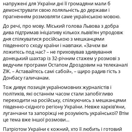
напружені для України дні її громадяни мали б
демонструвати свою лоляльність до держави і
прагненням розмовляти саме українською мовою.
До речі, про мову. Міський голова Львова з добра
дива підтримав ініціативу кількох львів’ян упродовж
дня спілкуватися російською з мешканцями
південного сходу країни і навпаки. «Зачєм ви
ложитєсь под нас? – не приховував здивування
донецький шахтар із 32-річним стажем у розмові з
ведучим програми Остапом Дроздовим на телеканалі
ZIK. – Аставайтєсь самі сабой», – щиро радив гість з
Донбасу галичанам.
Тож дивує позиція україномовних журналістів і
політиків, які останнім часом стали запобігливо
переходити на російську, спілкуючись з мешканцями
південно-східного регіону України. Невже харків’яни,
луганчани та запоріжці не розуміють української? Втім
це тема вже іншої розмови…
Патріотом України є кожний, хто її любить і готовий