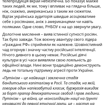
телепродукція вкрай небезпечна. Бо показує майже
таких людей, як ми, тому і впливає на глядача більше,
ніж, скажімо, американська з таким же сюжетом.
Відтак українська аудиторія швидше асоціюватиме
себе з росіянами, аніж з американцями чи навіть
поляками. Одне слово, РНБОУ є на що звернути увагу.
Дологічне мислення – вияв істинної сутності росіян.
Так було завжди. Тож воєнну авантуру свого лідера
«ґражданє РФ» сприйняли як належне. Шовіністияний
чад огорнув і значну частиу російської інтелігенції.
Нічого дивного в цьому немає.
Російські діячі
культури в усі часи виявляли свою лояльність до
офіційної влади. Нині вони традиційно демонструють
ледь не тотальну підтримку агресії проти України.
«Путінізм – це найвища і заключна стадія
бандитського капіталізму в Росії. Та стадія, на якій,
говорив один напівзабутий класик, буржуазія викидає
за борт прапор демократичних свобод і прав людини.
Путінізм – це війна, це «консолідація» нації на ґрунті
ненависті до певної етнічної групи, це – наступ на