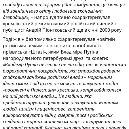
свободу слова та інформаційне зомбування, це ізоляція
від зовнішнього світу і подальша економічна
деградація»,
– напрочуд точно охарактеризував
кремлівський режим відомий російський вчений і
публіцист Андрій Піонтковський ще в січні 2000 року.
Тоді ж він безпомильно схарактеризував новітній
російській режим та власника шанобливого
прізвиська «Штазі», яким Владіміра Путіна
нагородили його петербурзькі друзі та колеги:
«Владімір Путін не герой і не лиходій, він звичайнісінька
бюрократична посередність, яка страждає родовим
спадковим ганджем російської влади – моральним
ідіотизмом. І від цього не можуть вилікувати жодні
«посвячені в Палестині» хрестики, котрі гойдаються
на шиї російської влади… Це людина, яка
продемонструвала цілковите нехтування життям
людей, цинізм і лицемірство, готовність
використовувати війну, смерть тисяч російських
солдатів і мирних жителів як піар – інструмент його
виборної кампанії. Людина, яка піднімає тост з приводу