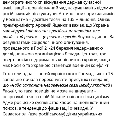
демократичного співіснування держав сучасної
цивілізації – шовіністичний чад накрив навіть відомих
російських діячів культури.
Антивоєнних прихильників
у Росії катма – десятки тисяч на 135 мільйонів. Однак
прем’єр-міністр Арсеній Яценюк вважає, що Україна
має
«
дружні відносини з російським народом, але
російський режим
–
це режим агресії
»
. Звучить дивно. За
результатами соціологічного опитування,
проведеного в Росії 21-24 березня недержавною
дослідницькою організацією
«
Левада-Центра
»
, три
чверті росіян підтримають керівництво країни, якщо
між Росією та Україною станеться воєнний конфлікт.
Тож коли одна з гостей українського Громадського ТБ
запально почала переконувати присутніх і глядачів,
що
«нада сахраніть чєлавєчєскіє связі мєжду Украінай і
Расієй»
, то така позиція не може не дивувати –
незрозуміло чого в ній більше: наївності чи цинізму.
Адже російське суспільство хворе на шовіністичний
психоз, а тенденції до фашизації очевидні. У
Севастополі (вже російському) дітям українських