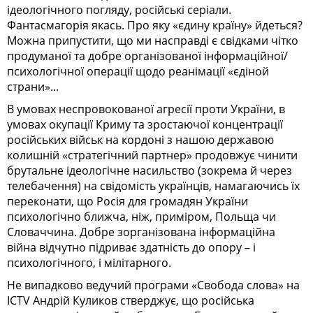
ідеологічного погляду, російські серіали.
Фантасмагорія якась. Про яку
«
єдину країну» йдеться?
Можна припустити, що ми насправді є свідками чітко
продуманої та добре організованої інформаційної/
психологічної операції щодо реанімації
«
єдіной
страни
»
.
..
В умовах неспровокованої агресії проти України, в
умовах окупації Криму та зростаючої концентрації
російських військ на кордоні з нашою державою
колишній
«
стратегічний партнер» продовжує чинити
брутальне ідеологічне насильство (зокрема й через
телебачення) на свідомість українців, намагаючись їх
переконати, що Росія для громадян України
психологічно ближча, ніж, приміром, Польща чи
Словаччина. Добре зорганізована інформаційна
війна відчутно підриває здатність до опору – і
психологічного, і мілітарного.
Не випадково ведучий програми
«
Свобода слова
»
на
ICTV Андрій Куликов стверджує, що російська