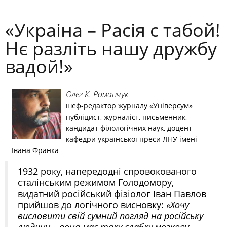
«Украіна – Расія с табой!
Нє разліть нашу дружбу
вадой!»
Олег К. Романчук
шеф-редактор журналу «Універсум»
публіцист, журналіст, письменник,
кандидат філологічних наук, доцент
кафедри української преси ЛНУ імені
Івана Франка
1932 року, напередодні спровокованого
сталінським режимом Голодомору,
видатний російський фізіолог Іван Павлов
прийшов до логічного висновку:
«Хочу
висловити свій сумний погляд на російську
людину – вона має таку слабку мозкову