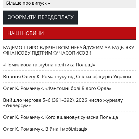
виграти Україна
Більше про випуск »
План перезаснування України
РЕЦЕНЗІЇ
Лілія Бондар
ОФОРМИТИ ПЕРЕДОПЛАТУ
НАШІ НОВИНИ
БУДЕМО ЩИРО ВДЯЧНІ ВСІМ НЕБАЙДУЖИМ ЗА БУДЬ-ЯКУ
ФІНАНСОВУ ПІДТРИМКУ ЧАСОПИСОВІ!
«Помилкова та згубна політика Польщі»
Вітання Олегу К. Романчуку від Спілки офіцерів України
Олег К. Романчук. «Фантомні болі Білого Орла»
Вийшло чергове 5–6 (391–392), 2026 число журналу
«Універсум»
Олег К. Романчук. Кого вшановує сучасна Польща
Олег К. Романчук. Війна і мобілізація