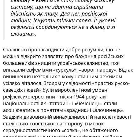
систему, що не здатна сприймати
дійсність як таку. Для неї, російської
людини, існують тільки слова. Її умовні
рефлекси координуються не з діями, а зі
словами»
.
Сталінські пропагандисти добре розуміли, що не
можна відкрито заявляти про бажання російських
большевиків знищити українське селянство, тож
вигадали евфемізми «куркуль», «ворог народу». Відтак
винищення незгодних з комуністичним режимом
усіляко віталося. Згодом у свідомості «прастих руско-
савєцкіх людєй» були вироблені нові умовні
рефлекси/стереотипи – після 1944 року такі
національності як «татарин» і «чеченець» стали
асоціюватись з поняттям «зрадник» і «злочинець».
Завдяки дивовижній винахідливості й наполеглевості
сталінсько-совєтського агітпропу, в мозок
середньостатистичного «совка», не обтяженого
здатністю логічно мислити й аналізувати, увійшло