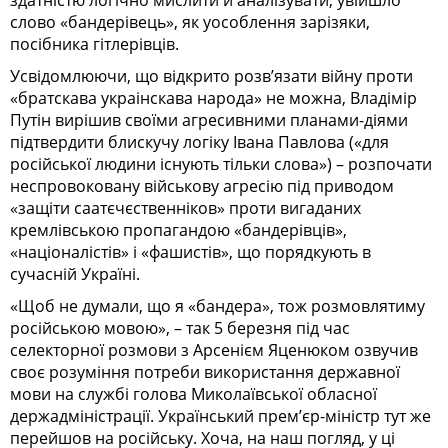
слово «бандерівець», як уособлення зарізяки,
посібника гітлерівців.
Усвідомлюючи, що відкрито розв’язати війну проти
«братскава украінскава народа» не можна, Владімір
Путін вирішив своїми агресивними планами-діями
підтвердити блискучу логіку Івана Павлова («для
російської людини існують тільки слова») – розпочати
неспровоковану військову агресію під приводом
«защіти саатєчєственніков» проти вигаданих
кремлівською пропагандою «бандерівців»,
«націоналістів» і «фашистів», що порядкують в
сучасній Україні.
«Щоб не думали, що я «бандера», тож розмовлятиму
російською мовою», – так 5 березня під час
селекторної розмови з Арсенієм Яценюком озвучив
своє розуміння потреби використання державної
мови на службі голова Миколаївської обласної
держадміністрації. Український прем’єр-міністр тут же
перейшов на російську. Хоча, на наш погляд, у ці