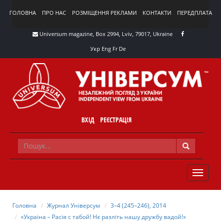
ГОЛОВНА
ПРО НАС
РОЗМІЩЕННЯ РЕКЛАМИ
КОНТАКТИ
ПЕРЕДПЛАТА
Universum magazine, Box 2994, Lviv, 79017, Ukraine
Укр
Eng
Fr
De
ВХІД
РЕЄСТРАЦІЯ
TOGGLE
NAVIG
Головна
Журнал Універсум
3–4 (245–246), 2014
«Украіна – Расія с табой! Нє разліть нашу дружбу вадой!»