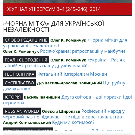
ЖУРНАЛ УНІВЕРСУМ 3–4 (245–246), 2014
«ЧОРНА МІТКА» ДЛЯ УКРАЇНСЬКОЇ
НЕЗАЛЕЖНОСТІ
«Чорна мітка» для
СЛОВО РЕДАКЦІЙНЕ
Олег К. Романчук
української незалежності
Росія-Україна: ретроспекції у майбутнє
Олег К. Романчук
«Украіна – Расія с
РЕАЛІЇ СЬОГОДЕННЯ
Олег К. Романчук
табой! Нє разліть нашу дружбу вадой!»
Фатальний імперіалізм Москви
ГЕОПОЛІТИКА
Що руйнує
СУСПІЛЬСТВО
Д-р Василь-Ярослав Новицький
демократію?
Друга світова – дві поразки і дві
ІСТОРІЯ
Василь Іванишин
перемоги
Російський народ у
RUSSIAN WORLD
Олексій Широпаєв
черговий раз не підкачав – не підвів своє начальство
Куди ми котимося?
Андрій Кончаловський
Війна, яку має
ІНФОРМАЦІЙНІ ВІЙНИ
Олег К. Романчук