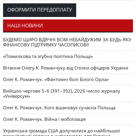
Романчука
ОФОРМИТИ ПЕРЕДОПЛАТУ
Журавель і синиця
СЛОВО РЕДАКЦІЙНЕ
Олег К. Романчук
як уособлення української політстратегії й тактики
НАШІ НОВИНИ
БУДЕМО ЩИРО ВДЯЧНІ ВСІМ НЕБАЙДУЖИМ ЗА БУДЬ-ЯКУ
ФІНАНСОВУ ПІДТРИМКУ ЧАСОПИСОВІ!
«Помилкова та згубна політика Польщі»
Вітання Олегу К. Романчуку від Спілки офіцерів України
Олег К. Романчук. «Фантомні болі Білого Орла»
Вийшло чергове 5–6 (391–392), 2026 число журналу
«Універсум»
Олег К. Романчук. Кого вшановує сучасна Польща
Олег К. Романчук. Війна і мобілізація
Українська громада США долучилися до найбільшої
гуманітарної колони з «швидкими» для України