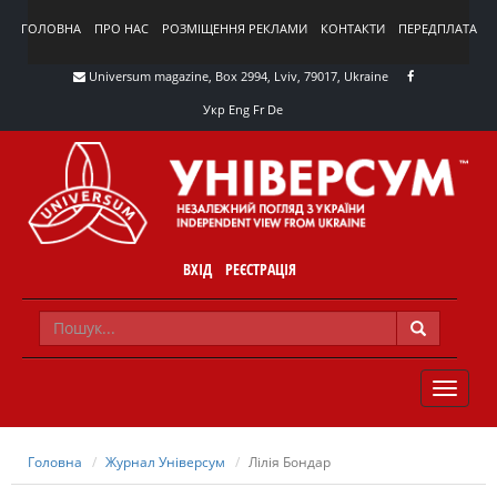
ГОЛОВНА
ПРО НАС
РОЗМІЩЕННЯ РЕКЛАМИ
КОНТАКТИ
ПЕРЕДПЛАТА
Universum magazine, Box 2994, Lviv, 79017, Ukraine
Укр
Eng
Fr
De
ВХІД
РЕЄСТРАЦІЯ
TOGGLE
NAVIG
Головна
Журнал Універсум
Лілія Бондар