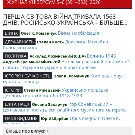
ЖУРНАЛ УНІВЕРСУМ 5–6 (391–392), 2026
ПЕРША СВІТОВА ВІЙНА ТРИВАЛА 1568
ДНІВ. РОСІЙСЬКО-УКРАЇНСЬКА – БІЛЬШЕ...
Війна і мобілізація
ВІЙНА
Олег К. Романчук
Доктрина Михайла
ДЕРЖАВНІСТЬ
Степан Кость
Колодзінського
Волинь 1943
ПОЛІТИКА
Аскольд Лозинський (США)
У колі моральної й політичної
Анджей Суліма-Камінський
сліпоти: Україна й українці в очах поляків
Кого вшановує
ІСТОРІЯ І СУЧАСНІСТЬ
Олег К. Романчук
сучасна Польща
Українсько-польська
ІСТОРІЯ
Степан Ріпецький
дипломатична боротьба 1918-1923
Ігор Соневицький –
ЕЛІТА НАЦІЇ
Оксана Захарчук
центральна постать еміграційного музичного материка
Opus magnum Олега К.
НАШІ ВИДАННЯ
Юрій Щербак
Романчука
Більше про випуск »
Аналітичний центр Олега К.
РЕЦЕНЗІЇ
Петро Іванишин