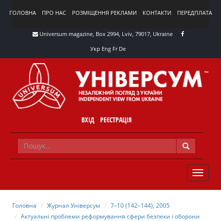
ГОЛОВНА
ПРО НАС
РОЗМІЩЕННЯ РЕКЛАМИ
КОНТАКТИ
ПЕРЕДПЛАТА
Universum magazine, Box 2994, Lviv, 79017, Ukraine
Укр
Eng
Fr
De
ВХІД
РЕЄСТРАЦІЯ
TOGGLE
NAVIG
Головна
Журнал Універсум
7–10 (142–144), 2005
Актуальні проблеми реформування сфери безпеки і оборони