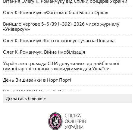
Вітання Олегу К. Романчуку від Спілки офіцерів України
Олег К. Романчук. «Фантомні болі Білого Орла»
Вийшло чергове 5–6 (391–392), 2026 число журналу
«Універсум»
Олег К. Романчук. Кого вшановує сучасна Польща
Олег К. Романчук. Війна і мобілізація
Українська громада США долучилися до найбільшої
гуманітарної колони з «швидкими» для України
День Вишиванки в Норт Порті
OPUS MAGNUM Олега К. Романчука
Дізнатись більше »