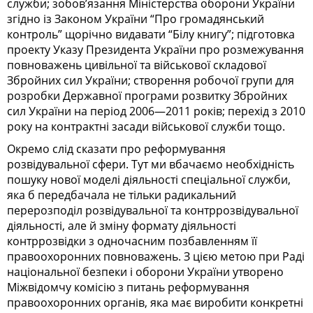
служби; зобов’язання Міністерства оборони України
згідно із Законом України “Про громадянський
контроль” щорічно видавати “Білу книгу”; підготовка
проекту Указу Президента України про розмежування
повноважень цивільної та військової складової
Збройних сил України; створення робочої групи для
розробки Державної програми розвитку Збройних
сил України на період 2006—2011 років; перехід з 2010
року на контрактні засади військової служби тощо.
Окремо слід сказати про реформування
розвідувальної сфери. Тут ми вбачаємо необхідність
пошуку нової моделі діяльності спеціальної служби,
яка б передбачала не тільки радикальний
перерозподіл розвідувальної та контррозвідувальної
діяльності, але й зміну формату діяльності
контррозвідки з одночасним позбавленням її
правоохоронних повноважень. З цією метою при Раді
національної безпеки і оборони України утворено
Міжвідомчу комісію з питань реформування
правоохоронних органів, яка має виробити конкретні