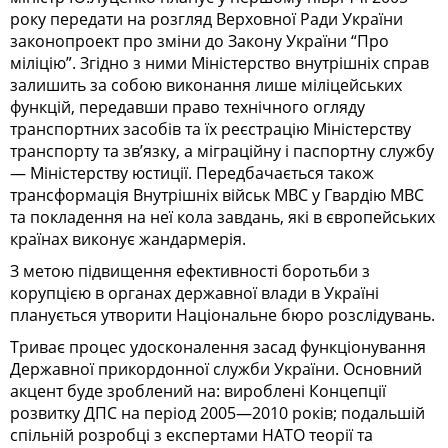
року передати на розгляд Верховної Ради України
законопроект про зміни до Закону України “Про
міліцію”. Згідно з ними Міністерство внутрішніх справ
залишить за собою виконання лише міліцейських
функцій, передавши право технічного огляду
транспортних засобів та їх реєстрацію Міністерству
транспорту та зв’язку, а міграційну і паспортну службу
— Міністерству юстиції. Передбачається також
трансформація Внутрішніх військ МВС у Гвардію МВС
та покладення на неї кола завдань, які в європейських
країнах виконує жандармерія.
З метою підвищення ефективності боротьби з
корупцією в органах державної влади в Україні
планується утворити Національне бюро розслідувань.
Триває процес удосконалення засад функціонування
Державної прикордонної служби України. Основний
акцент буде зроблений на: вироблені Концепції
розвитку ДПС на період 2005—2010 років; подальшій
спільній розробці з експертами НАТО теорії та