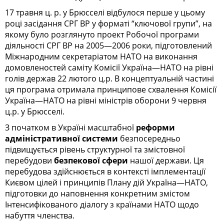
17 травня ц. р. у Брюсселі відбулося перше у цьому
році засідання СРГ ВР у форматі “ключової групи”, на
якому було розглянуто проект Робочої програми
діяльності СРГ ВР на 2005—2006 роки, підготовлений
Міжнародним секретаріатом НАТО на виконання
домовленостей саміту Комісії Україна—НАТО на рівні
голів держав 22 лютого ц.р. В концептуальній частині
ця програма отримала принципове схвалення Комісії
Україна—НАТО на рівні міністрів оборони 9 червня
ц.р. у Брюсселі.
З початком в Україні масштабної
реформи
адміністративної системи
безпосередньо
підвищується рівень структурної та змістовної
перебудови
безпекової сфери
нашої держави. Ця
перебудова здійснюється в контексті імплементації
Києвом цілей і принципів Плану дій Україна—НАТО,
підготовки до наповнення конкретним змістом
Інтенсифікованого діалогу з країнами НАТО щодо
набуття членства.