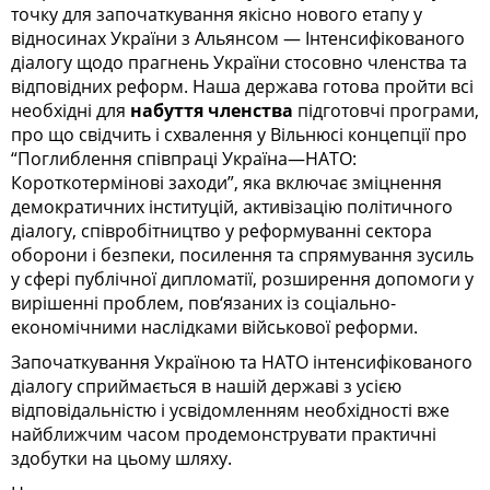
точку для започаткування якісно нового етапу у
відносинах України з Альянсом — Інтенсифікованого
діалогу щодо прагнень України стосовно членства та
відповідних реформ. Наша держава готова пройти всі
необхідні для
набуття членства
підготовчі програми,
про що свідчить і схвалення у Вільнюсі концепції про
“Поглиблення співпраці Україна—НАТО:
Короткотермінові заходи”, яка включає зміцнення
демократичних інституцій, активізацію політичного
діалогу, співробітництво у реформуванні сектора
оборони і безпеки, посилення та спрямування зусиль
у сфері публічної дипломатії, розширення допомоги у
вирішенні проблем, пов‘язаних із соціально-
економічними наслідками військової реформи.
Започаткування Україною та НАТО інтенсифікованого
діалогу сприймається в нашій державі з усією
відповідальністю і усвідомленням необхідності вже
найближчим часом продемонструвати практичні
здобутки на цьому шляху.