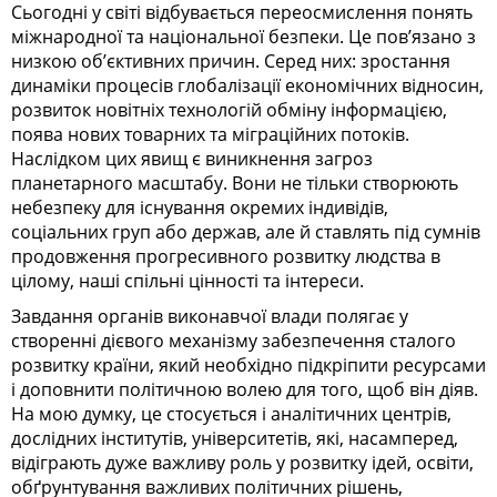
Сьогодні у світі відбувається переосмислення понять
міжнародної та національної безпеки. Це пов’язано з
низкою об’єктивних причин. Серед них: зростання
динаміки процесів глобалізації економічних відносин,
розвиток новітніх технологій обміну інформацією,
поява нових товарних та міграційних потоків.
Наслідком цих явищ є виникнення загроз
планетарного масштабу. Вони не тільки створюють
небезпеку для існування окремих індивідів,
соціальних груп або держав, але й ставлять під сумнів
продовження прогресивного розвитку людства в
цілому, наші спільні цінності та інтереси.
Завдання органів виконавчої влади полягає у
створенні дієвого механізму забезпечення сталого
розвитку країни, який необхідно підкріпити ресурсами
і доповнити політичною волею для того, щоб він діяв.
На мою думку, це стосується і аналітичних центрів,
дослідних інститутів, університетів, які, насамперед,
відіграють дуже важливу роль у розвитку ідей, освіти,
обґрунтування важливих політичних рішень,