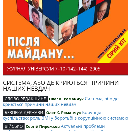
ЖУРНАЛ УНІВЕРСУМ 7–10 (142–144), 2005
СИСТЕМА, АБО ДЕ КРИЮТЬСЯ ПРИЧИНИ
НАШИХ НЕВДАЧ
Система, або де
СЛОВО РЕДАКЦІЙНЕ
Олег К. Романчук
криються причини наших невдач
Корупція і
БЕЗПЕКА ДЕРЖАВИ
Олег К. Романчук
суспільство: роль ЗМІ у боротьбі з корупційною системою
Актуальні проблеми
ВІЙСЬКО
Сергій Пирожков