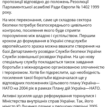
пропозиції відповідно до положень Резолюції
Парламентської асамблеї Ради Європи № 1402 1999
року.
На моє переконання, саме ця складова сектора
безпеки потребує безпосереднього цивільного
контролю, посилення якого буде сприяти
порозумінню між владою і суспільством. Першим
кроком до формування в Україні спецслужби
європейського зразка можна вважати створення на
базі Департаменту розвідки Служби безпеки України
Служби зовнішньої розвідки України. На цю нову
спеціальну службу покладається також завдання
боротьби з міжнародною організованою злочинністю
і тероризмом. Хотів би підкреслити, що необхідність
посилення такої боротьби відзначалася ще у
відповідних положеннях Цільового плану Україна—
НАТО на 2004 рік в рамках Плану дій Україна—НАТО.
Активні зусилля щодо реформування торкнулися і
Міністерства внутрішніх справ України. Так, його
міністр Ю.Луценко планує у першому півріччі 2005