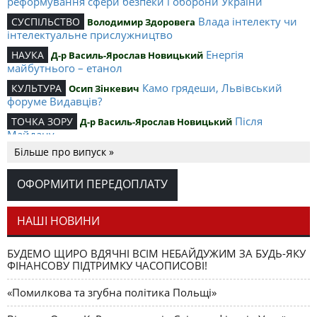
реформування сфери безпеки і оборони України
Влада інтелекту чи
СУСПІЛЬСТВО
Володимир Здоровега
інтелектуальне прислужництво
Енергія
НАУКА
Д-р Василь-Ярослав Новицький
майбутнього – етанол
Камо грядеши, Львівський
КУЛЬТУРА
Осип Зінкевич
форуме Видавців?
Після
ТОЧКА ЗОРУ
Д-р Василь-Ярослав Новицький
Майдану
Більше про випуск »
Скандал у
ЯВНЕ І ПОТАЄМНЕ
Володимир Павелчак
Стамбулі
ОФОРМИТИ ПЕРЕДОПЛАТУ
Таїнство мистецтва
МИСТЕЦТВО
Наталя Тисовська
Шляхом шаманських снів
СІРИЙ КІТ
Наталя Тисовська
НАШІ НОВИНИ
БУДЕМО ЩИРО ВДЯЧНІ ВСІМ НЕБАЙДУЖИМ ЗА БУДЬ-ЯКУ
ФІНАНСОВУ ПІДТРИМКУ ЧАСОПИСОВІ!
«Помилкова та згубна політика Польщі»