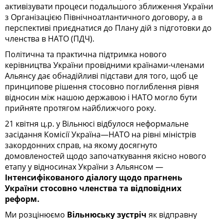
активізувати процеси подальшого зближення України
з Організацією Північноатлантичного договору, а в
перспективі приєднатися до Плану дій з підготовки до
членства в НАТО (ПДЧ).
Політична та практична підтримка нового
керівництва України провідними країнами-членами
Альянсу дає обнадійливі підстави для того, щоб це
принципове рішення стосовно поглиблення рівня
відносин між нашою державою і НАТО могло бути
прийняте протягом найближчого року.
21 квітня ц.р. у Вільнюсі відбулося неформальне
засідання Комісії Україна—НАТО на рівні міністрів
закордонних справ, на якому досягнуто
домовленостей щодо започаткування якісно нового
етапу у відносинах України з Альянсом —
Інтенсифікованого діалогу щодо прагнень
України стосовно членства та відповідних
реформ.
Ми розцінюємо
Вільнюську зустріч
як відправну