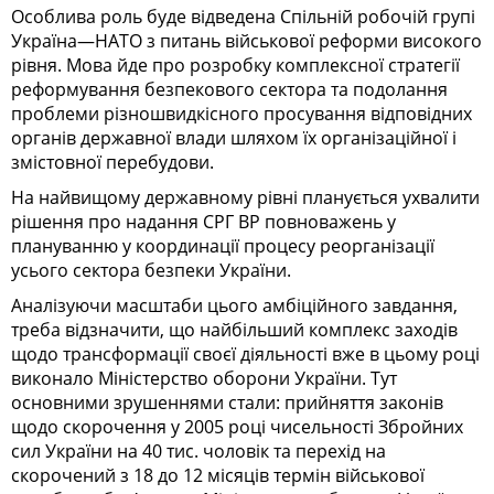
Особлива роль буде відведена Спільній робочій групі
Україна—НАТО з питань військової реформи високого
рівня. Мова йде про розробку комплексної стратегії
реформування безпекового сектора та подолання
проблеми різношвидкісного просування відповідних
органів державної влади шляхом їх організаційної і
змістовної перебудови.
На найвищому державному рівні планується ухвалити
рішення про надання СРГ ВР повноважень у
плануванню у координації процесу реорганізації
усього сектора безпеки України.
Аналізуючи масштаби цього амбіційного завдання,
треба відзначити, що найбільший комплекс заходів
щодо трансформації своєї діяльності вже в цьому році
виконало Міністерство оборони України. Тут
основними зрушеннями стали: прийняття законів
щодо скорочення у 2005 році чисельності Збройних
сил України на 40 тис. чоловік та перехід на
скорочений з 18 до 12 місяців термін військової