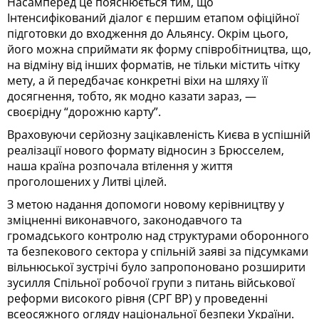
Насамперед це пояснюється тим, що
Інтенсифікований діалог є першим етапом офіційної
підготовки до входження до Альянсу. Окрім цього,
його можна сприймати як форму співробітництва, що,
на відміну від інших форматів, не тільки містить чітку
мету, а й передбачає конкретні віхи на шляху її
досягнення, тобто, як модно казати зараз, —
своєрідну “дорожню карту”.
Враховуючи серйозну зацікавленість Києва в успішній
реалізації нового формату відносин з Брюсселем,
наша країна розпочала втілення у життя
проголошених у Литві цілей.
З метою надання допомоги новому керівництву у
зміцненні виконавчого, законодавчого та
громадського контролю над структурами оборонного
та безпекового сектора у спільній заяві за підсумками
вільнюської зустрічі було запропоновано розширити
зусилля Спільної робочої групи з питань військової
реформи високого рівня (СРГ ВР) у проведенні
всеосяжного огляду національної безпеки України.