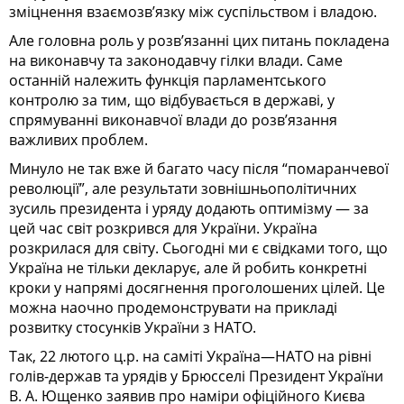
зміцнення взаємозв’язку між суспільством і владою.
Але головна роль у розв’язанні цих питань покладена
на виконавчу та законодавчу гілки влади. Саме
останній належить функція парламентського
контролю за тим, що відбувається в державі, у
спрямуванні виконавчої влади до розв’язання
важливих проблем.
Минуло не так вже й багато часу після “помаранчевої
революції”, але результати зовнішньополітичних
зусиль президента і уряду додають оптимізму — за
цей час світ розкрився для України. Україна
розкрилася для світу. Сьогодні ми є свідками того, що
Україна не тільки декларує, але й робить конкретні
кроки у напрямі досягнення проголошених цілей. Це
можна наочно продемонструвати на прикладі
розвитку стосунків України з НАТО.
Так, 22 лютого ц.р. на саміті Україна—НАТО на рівні
голів-держав та урядів у Брюсселі Президент України
В. А. Ющенко заявив про наміри офіційного Києва