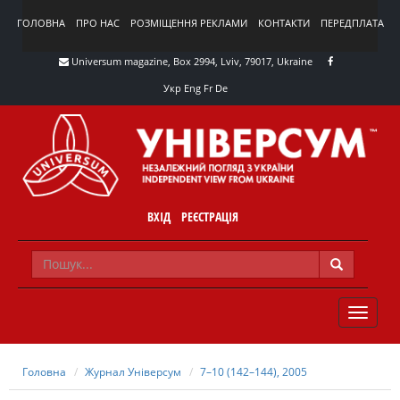
ГОЛОВНА
ПРО НАС
РОЗМІЩЕННЯ РЕКЛАМИ
КОНТАКТИ
ПЕРЕДПЛАТА
Universum magazine, Box 2994, Lviv, 79017, Ukraine
Укр
Eng
Fr
De
ВХІД
РЕЄСТРАЦІЯ
TOGGLE
NAVIG
Головна
Журнал Універсум
7–10 (142–144), 2005