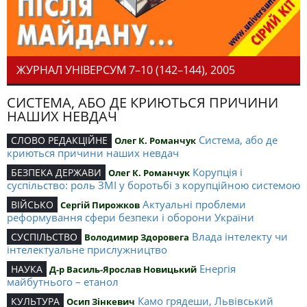
ЖУРНАЛ УНІВЕРСУМ 7–10 (142–144), 2005
СИСТЕМА, АБО ДЕ КРИЮТЬСЯ ПРИЧИНИ
НАШИХ НЕВДАЧ
Система, або де
СЛОВО РЕДАКЦІЙНЕ
Олег К. Романчук
криються причини наших невдач
Корупція і
БЕЗПЕКА ДЕРЖАВИ
Олег К. Романчук
суспільство: роль ЗМІ у боротьбі з корупційною системою
Актуальні проблеми
ВІЙСЬКО
Сергій Пирожков
реформування сфери безпеки і оборони України
Влада інтелекту чи
СУСПІЛЬСТВО
Володимир Здоровега
інтелектуальне прислужництво
Енергія
НАУКА
Д-р Василь-Ярослав Новицький
майбутнього – етанол
Камо грядеши, Львівський
КУЛЬТУРА
Осип Зінкевич