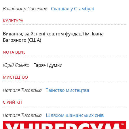
Володимир Павелчак
Скандал у Стамбулі
КУЛЬТУРА
Видання, здійснені коштом фундації ім. Івана
Багряного (США)
NOTA BENE
Юрій Саєнко
Гарячі думки
МИСТЕЦТВО
Наталя Тисовська
Таїнство мистецтва
СІРИЙ КІТ
Наталя Тисовська
Шляхом шаманських снів