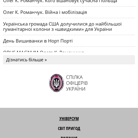
Олег К. Романчук. Кого вшановує сучасна Польща
Олег К. Романчук. Війна і мобілізація
Українська громада США долучилися до найбільшої
гуманітарної колони з «швидкими» для України
День Вишиванки в Норт Порті
OPUS MAGNUM Олега К. Романчука
Дізнатись більше »
УНІВЕРСУМ
СВІТ ПРИГОД