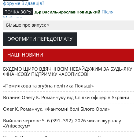
форуме Видавців?
Після
ТОЧКА ЗОРУ
Д-р Василь-Ярослав Новицький
Майдану
Більше про випуск »
Скандал у
ЯВНЕ І ПОТАЄМНЕ
Володимир Павелчак
Стамбулі
ОФОРМИТИ ПЕРЕДОПЛАТУ
Таїнство мистецтва
МИСТЕЦТВО
Наталя Тисовська
Шляхом шаманських снів
СІРИЙ КІТ
Наталя Тисовська
НАШІ НОВИНИ
БУДЕМО ЩИРО ВДЯЧНІ ВСІМ НЕБАЙДУЖИМ ЗА БУДЬ-ЯКУ
ФІНАНСОВУ ПІДТРИМКУ ЧАСОПИСОВІ!
«Помилкова та згубна політика Польщі»
Вітання Олегу К. Романчуку від Спілки офіцерів України
Олег К. Романчук. «Фантомні болі Білого Орла»
Вийшло чергове 5–6 (391–392), 2026 число журналу
«Універсум»