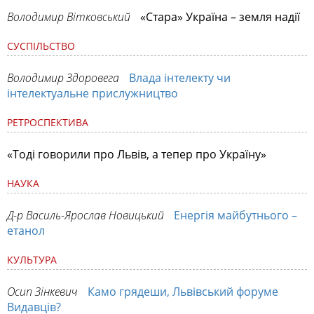
Володимир Вітковський
«Стара» Україна – земля надії
СУСПІЛЬСТВО
Володимир Здоровега
Влада інтелекту чи
інтелектуальне прислужництво
РЕТРОСПЕКТИВА
«Тоді говорили про Львів, а тепер про Україну»
НАУКА
Д-р Василь-Ярослав Новицький
Енергія майбутнього –
етанол
КУЛЬТУРА
Осип Зінкевич
Камо грядеши, Львівський форуме
Видавців?