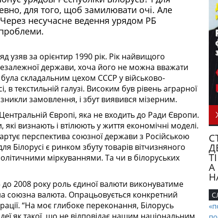
евно, для того, щоб замилювати очі. Але
. Через несучасне ведення урядом РБ
 проблеми.
яд узяв за орієнтир 1990 рік. Рік найвищого
незалежної держави, хоча його не можна вважати
ь була складальним цехом СССР у військово-
 в текстильній галузі. Високим був рівень аграрної
 зникли замовлення, і збут виявився мізерним.
 Центральній Європі, яка не входить до Ради Європи.
 які визнають і втілюють у життя економічні моделі.
 вартує перспектива союзної держави з Російською
С
Д
для Білорусі є ринком збуту товарів вітчизняного
Т
політичними міркуваннями. Та чи в білоруських
А
Н
 до 2008 року роль єдиної валюти виконуватиме
вана союзна валюта. Опрацьовується конкретний
С
рації. “На моє глибоке переконання, Білорусь
«п
 ідеї як такої, що не відповідає нашим національним
по