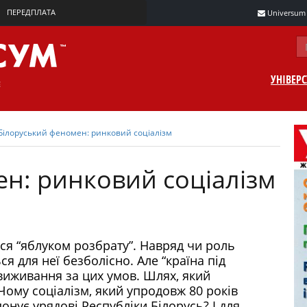
ПЕРЕДПЛАТА
Universum m
УНІВЕР
Білоруський феномен: ринковий соціалізм
н: ринковий соціалізм
я “яблуком розбрату”. Навряд чи роль
я для неї безболісно. Але “країна під
виживання за цих умов. Шлях, який
Чому соціалізм, який упродовж 80 років
онує урядові Республіки Білорусь? І для