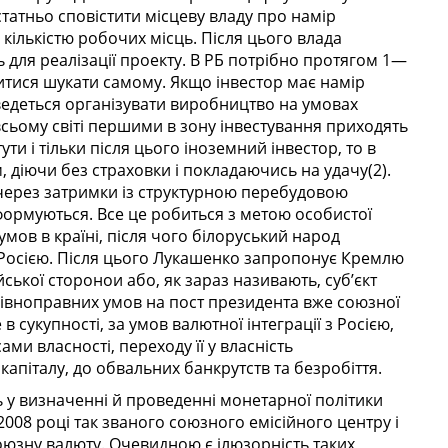
статньо сповістити місцеву владу про намір
ількістю робочих місць. Після цього влада
ть для реалізації проекту. В РБ потрібно протягом 1—
дитися шукати самому. Якщо інвестор має намір
ведеться організувати виробництво на умовах
всьому світі першими в зону інвестування приходять
ути і тільки після цього іноземний інвестор, то в
 діючи без страховки і покладаючись на удачу(2).
 через затримки із структурною перебудовою
формуються. Все це робиться з метою особистої
мов в країні, після чого білоруський народ
 з Росією. Після цього Лукашенко запропонує Кремлю
йської сторонои або, як зараз називають, суб’єкт
івноправних умов на пост президента вже союзної
в сукупності, за умов валютної інтеграції з Росією,
ми власності, переходу її у власність
капіталу, до обвальних банкрутств та безробіття.
ь у визначенні й проведенні монетарної політики
008 році так званого союзного емісійного центру і
союзну валюту. Очевидною є ілюзорність таких