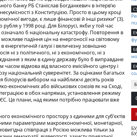
ного банку РБ Станіслав Богданкевич в інтерв’ю
С
в несумісності з Конституцією. Просто в цьому кроці
Ре
номічної вигоди, є лише фінансові й інші ризики” (3).
пс
о рубля у 1998 році. Для Білорусі, якби у той час
 означало б національну катастрофу. Повторення в
Е
 можливе падіння цін на енергоносії на світовому
фу
 в енергетичній галузі і величезну зовнішню
Б
сія ні з політичного, ні з економічного, ні з
мо
’єднання з яким в єдину державу було б виправдане
 часом відмова від власного емісійного центру і
Е
розу національний суверенітет. За оцінками багатьох
со
я білорусів вибором на найближчі десять років
пі
Б
тико-економічних або військових союзів як на Сході,
P
інтеграцією в обох напрямах, установлення режиму
фе
і з ЄС. Це плани, над якими потрібно працювати вже
К
ук
ьного економічного простору з єдиними для суб’єктів
ними параметрами макроекономічної, монетарної,
С
БУ
ємовигідна співпраця з Росією можлива тільки за
БУ
С
ками демократії, відвертості, захисту приватної