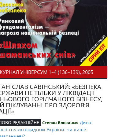
ЖУРНАЛ УНІВЕРСУМ 1–4 (136–139), 2005
ТАНІСЛАВ САВІНСЬКИЙ: «БЕЗПЕКА
ЕРЖАВИ НЕ ТІЛЬКИ У ЛІКВІДАЦІЇ
ІНЬОВОГО ГОРІЛЧАНОГО БІЗНЕСУ,
 Й ПІКЛУВАННІ ПРО ЗДОРОВ’Я
АЦІЇ»
Дива
ЛОВО РЕДАКЦІЙНЕ
Степан Вовканич
остінтелектоцидної» України: чи лише
маранчеві?