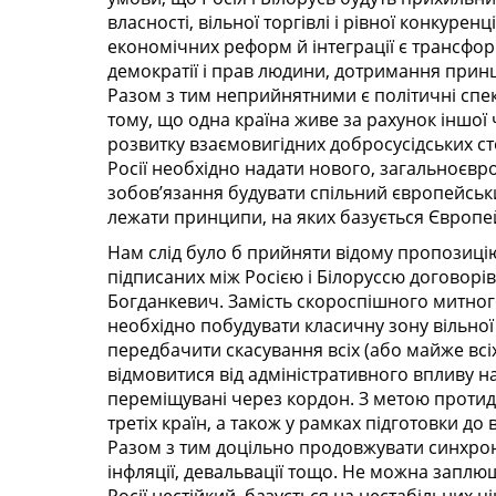
власності, вільної торгівлі і рівної конкур
економічних реформ й інтеграції є трансфор
демократії і прав людини, дотримання принци
Разом з тим неприйнятними є політичні спеку
тому, що одна країна живе за рахунок іншої
розвитку взаємовигідних добросусідських сто
Росії необхідно надати нового, загальноєвро
зобов’язання будувати спільний європейський
лежати принципи, на яких базується Європе
Нам слід було б прийняти відому пропозицію 
підписаних між Росією і Білоруссю договорі
Богданкевич. Замість скороспішного митного 
необхідно побудувати класичну зону вільної
передбачити скасування всіх (або майже всі
відмовитися від адміністративного впливу на
переміщувані через кордон. З метою протиді
третіх країн, а також у рамках підготовки до
Разом з тим доцільно продовжувати синхрон
інфляції, девальвації тощо. Не можна заплю