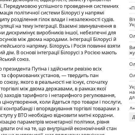
енції. Передумовою успішного проведення системних
Н
«П
мація політичної системи Білорусі у напрямі
ві
пу розділення гілок влади і незалежності судів.
Ві
Ук
ляції на тему інтеграції. Взаємні звинувачення в
 чи дискримінує виробників іншої, небезпечні для
Ол
сунків між двома народами. Інтеграції Білорусі й
пейського напряму. Білорусь і Росія повинні взяти
Ви
 дім. В основі інтеграції Білорусі з Росією мають
жу
йський союз.
Ол
президента Путіна і здійснити ревізію всіх
в та сформованих установ, — твердить пан
Ол
союзу, якого в реальності не існує, спочатку
Ук
 торгівлі між двома державами, в рамках якої
на
х) заходів тарифного і нетарифного регулювання,
дл
 ціноутворення, коли йдеться про товари і послуги,
ї контрабанді і впорядкування торгівлі товарами з
Де
 вступу у ВТО необхідно відновити митні кордони.
Д
OP
ізацію параметрів монетарної політики, рівня
щувати очі на те, що внутрішній економічний стан