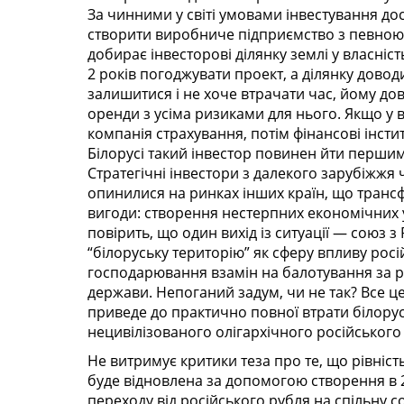
За чинними у світі умовами інвестування до
створити виробниче підприємство з певною к
добирає інвесторові ділянку землі у власніс
2 років погоджувати проект, а ділянку дово
залишитися і не хоче втрачати час, йому до
оренди з усіма ризиками для нього. Якщо у 
компанія страхування, потім фінансові інстит
Білорусі такий інвестор повинен йти першим,
Стратегічні інвестори з далекого зарубіжжя
опинилися на ринках інших країн, що транс
вигоди: створення нестерпних економічних у
повірить, що один вихід із ситуації — союз
“білоруську територію” як сферу впливу росі
господарювання взамін на балотування за р
держави. Непоганий задум, чи не так? Все це 
приведе до практично повної втрати білоруса
нецивілізованого олігархічного російського 
Не витримує критики теза про те, що рівніст
буде відновлена за допомогою створення в 2
переходу від російського рубля на спільну 