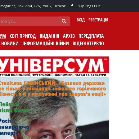
agazine, Box 2994, Lviv, 79017, Ukraine
Укр
Eng
Fr
De
ВХІД
РЕЄСТРАЦІЯ
СУМ
СВІТ ПРИГОД
ВИДАННЯ
АРХІВ
ПЕРЕДПЛАТА
НОВИНИ
ІНФОРМАЦІЙНІ ВІЙНИ
ВІДЕОІНТЕРВ'Ю