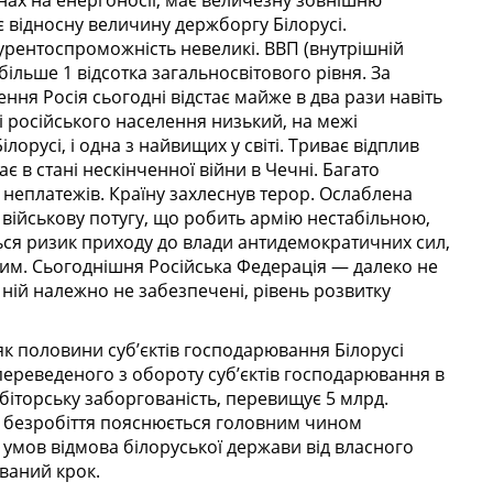
цінах на енергоносії, має величезну зовнішню
 відносну величину держборгу Білорусі.
онкурентоспроможність невеликі. ВВП (внутрішній
ільше 1 відсотка загальносвітового рівня. За
ння Росія сьогодні відстає майже в два рази навіть
і російського населення низький, на межі
лорусі, і одна з найвищих у світі. Триває відплив
ає в стані нескінченної війни в Чечні. Багато
 неплатежів. Країну захлеснув терор. Ослаблена
військову потугу, що робить армію нестабільною,
ься ризик приходу до влади антидемократичних сил,
им. Сьогоднішня Російська Федерація — далеко не
ній належно не забезпечені, рівень розвитку
як половини суб’єктів господарювання Білорусі
 переведеного з обороту суб’єктів господарювання в
ебіторську заборгованість, перевищує 5 млрд.
а безробіття пояснюється головним чином
 умов відмова білоруської держави від власного
ваний крок.