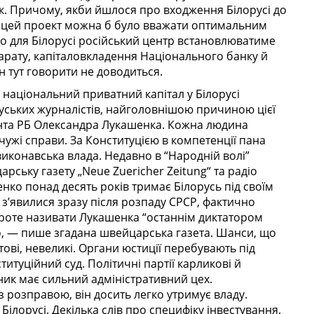
. Причому, якби йшлося про входження Білорусі до
кта, цей проект можна б було вважати оптимальним
що для Білорусі російський центр встановлюватиме
парату, капіталовкладення Національного банку й
ін тут говорити не доводиться.
 національний приватний капітал у Білорусі
ських журналістів, найголовнішою причиною цієї
нта РБ Олександра Лукашенка. Кожна людина
 чужі справи. За Конституцією в компетенції пана
иконавська влада. Недавно в “Народній волі”
ську газету „Neue Zuerіcher Zeitung“ та радіо
енко понад десять років тримає Білорусь під своїм
і з’явилися зразу після розпаду СРСР, фактично
Проте називати Лукашенка “останнім диктатором
о, — пише згадана швейцарська газета. Шанси, що
ові, невеликі. Органи юстиції перебувають під
итуційний суд. Політичні партії карликові й
ник має сильний адміністративний цех.
розправою, він досить легко утримує владу.
ілорусі. Декілька слів про специфіку інвестування.