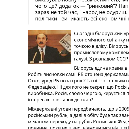
чого цей додаток — “ринковий”? Нап
зараз не той час, і народ не одуриш
політики і виникають всі економічні
Сьогодні білоруський ур
економічного світанку 
точкою відліку. Білорус
промисловому комплексі,
галузі. З розпадом СССР
Білорусь єдина країна в
Робіть висновки самі! РБ оточена державами,
Отже, уряд РБ поза грою? Та ні. Чого тільки
Федерацією. Ні для кого не секрет, що Росія 
виробника. Росія, своєю чергою, керується 
інтересах союз двох держав?
Міждержавні угоди передбачають, що з 2005
російський рубль, а далі в обігу буде так з
механізм переходу на рубль Російської Феде
повинна, поки не пізно, відмовитися від цієї