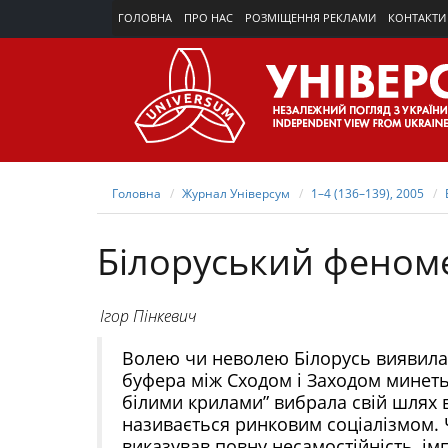
ГОЛОВНА
ПРО НАС
РОЗМІЩЕННЯ РЕКЛАМИ
КОНТАКТИ
Головна
Журнал Універсум
1–4 (136–139), 2005
Білоруський феноме
Ігор Пінкевич
Волею чи неволею Білорусь виявилас
буфера між Сходом і Заходом минетьс
білими крилами” вибрала свій шлях 
називається ринковим соціалізмом. 
виказував повну несамостійність, імп