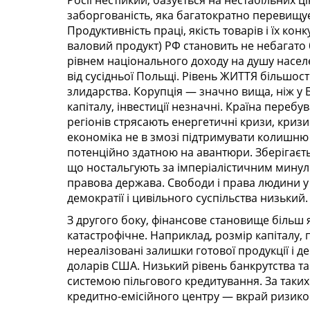
Росії нестійкий, базується на нестабільних 
заборгованість, яка багатократно перевищує
Продуктивність праці, якість товарів і їх к
валовий продукт) РФ становить не небагато б
рівнем національного доходу на душу населе
від сусідньої Польщі. Рівень ЖИТТЯ більшост
злидарства. Корупція — значно вища, ніж у Бі
капіталу, інвестиції незначні. Країна перебув
регіонів стрясають енергетичні кризи, кризи
економіка не в змозі підтримувати колишню 
потенційно здатною на авантюри. Зберігаєт
що ностальгують за імперіалістичним минул
правова держава. Свободи і права людини у 
демократії і цивільного суспільства низький.
З другого боку, фінансове становище більш 
катастрофічне. Наприклад, розмір капіталу,
нереалізовані залишки готової продукції і д
доларів США. Низький рівень банкрутства т
системою пільгового кредитування. За таких
кредитно-емісійного центру — вкрай ризико