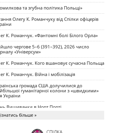
Леонід Шульман: «Якої політики я б хотів
АУКА
омилкова та згубна політика Польщі»
д адміністрації В. Ющенка»
тання Олегу К. Романчуку від Спілки офіцерів
раїни
ег К. Романчук. «Фантомні болі Білого Орла»
йшло чергове 5–6 (391–392), 2026 число
рналу «Універсум»
ег К. Романчук. Кого вшановує сучасна Польща
ег К. Романчук. Війна і мобілізація
раїнська громада США долучилися до
йбільшої гуманітарної колони з «швидкими»
я України
нь Вишиванки в Норт Порті
ізнатись більше »
US MAGNUM Олега К. Романчука