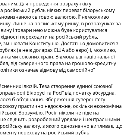
ованим. Для проведення розрахунків у
а російський рубль ніяких переваг білоруському
альновизнаною світовою валютою. Її неможливо
инку. Лише на російському ринку, в розрахунках за
ровину і товари нею можна буде користуватися
хідності переходити на російський рубль,
у, змінювати Конституцію. Достатньо домовитися з
ублях (а не в доларах США або євро) і, можливо,
анками союзних країн. Відмова від національної
убля, від суверенного права на грошово-кредитну
політики означає відмову від самостійної
йсненних ілюзій. Теза створення єдиної союзної
правності Білорусі та Росії від початку абсурдна,
улося б об’єднання. Збереження суверенітету
вросоюзу практично недосяжне, оскільки економічна
ійської. Зрозуміло, Росія ніколи не піде на
 це свідчить розроблений урядами і центральними
 російську валюту, з якого однозначно випливає, що
 моменту переходу на російський рубль