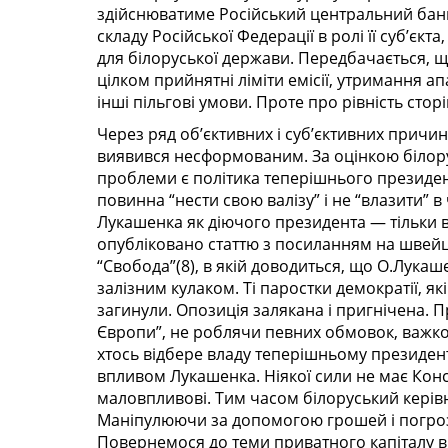
здійснюватиме Російський центральний банк
складу Російської Федерації в ролі її суб’є
для білоруської держави. Передбачається, 
цілком прийнятні ліміти емісії, утримання а
інші пільгові умови. Проте про рівність стор
Через ряд об’єктивних і суб’єктивних причин
виявився несформованим. За оцінкою білору
проблеми є політика теперішнього президе
повинна “нести свою валізу” і не “влазити” в
Лукашенка як діючого президента — тільки в
опубліковано статтю з посиланням на швейцар
“Свобода”(8), в якій доводиться, що О.Лукаш
залізним кулаком. Ті паростки демократії, як
загинули. Опозиція залякана і пригнічена. 
Європи”, не роблячи певних обмовок, важк
хтось відбере владу теперішньому президент
впливом Лукашенка. Ніякої сили не має Конст
маловпливові. Тим часом білоруський керів
Маніпулюючи за допомогою грошей і погроз 
Повернемося до теми приватного капіталу в Б