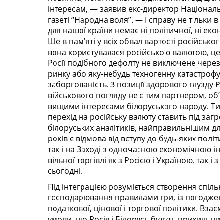
інтересам, — заявив екс-директор Національ
газеті “Народна воля”. — І справу не тільки 
для нашої країни немає ні політичної, ні еко
Ще в пам’яті у всіх обвал вартості російськог
вона користувалася російською валютою, це
Росії подібного дефолту не виключене через
ринку або яку-небудь техногенну катастрофу
заборгованість. З позиції здорового глузду Ро
військового погляду не є тим партнером, об
вищими інтересами білоруського народу. Тим
перехід на російську валюту ставить під заг
білоруських аналітиків, найправильнішим дл
років є відмова від вступу до будь-яких полі
так і на Заході з одночасною економічною 
вільної торгівлі як з Росією і Україною, так 
сьогодні.
Під інтеграцією розуміється створення спіл
господарювання правилами гри, із погодже
податкової, цінової і торгової політики. Вза
умови, що Росія і Білорусь будуть прихильни