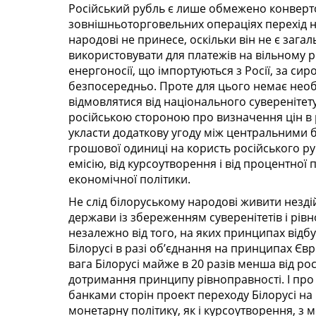
Російський рубль є лише обмежено конверт
зовнішньоторговельних операціях перехід н
народові не принесе, оскільки він не є заг
використовувати для платежів на вільному р
енергоносії, що імпортуються з Росії, за си
безпосередньо. Проте для цього немає необ
відмовлятися від національного суверенітет
російською стороною про визначення цін в р
укласти додаткову угоду між центральними б
грошової одиниці на користь російського р
емісію, від курсоутворення і від процентної 
економічної політики.
Не слід білоруському народові живити незді
держави із збереженням суверенітетів і рівно
незалежно від того, на яких принципах відб
Білорусі в разі об’єднання на принципах Є
вага Білорусі майже в 20 разів менша від рос
дотримання принципу рівноправності. І про
банками сторін проект переходу Білорусі на
монетарну політику, як і курсоутворення, з