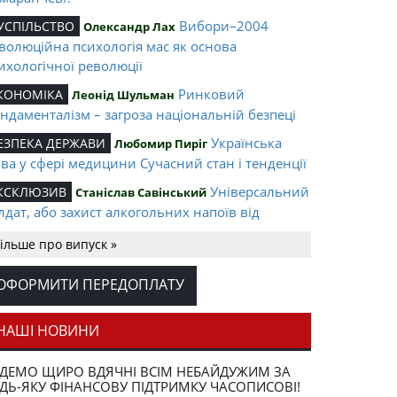
Вибори–2004
УСПІЛЬСТВО
Олександр Лах
волюційна психологія мас як основа
ихологічної революції
Ринковий
КОНОМІКА
Леонід Шульман
ндаменталізм – загроза національній безпеці
Українська
ЕЗПЕКА ДЕРЖАВИ
Любомир Пиріг
ва у сфері медицини Сучасний стан і тенденції
Універсальний
КСКЛЮЗИВ
Станіслав Савінський
лдат, або захист алкогольних напоїв від
дробки
ільше про випуск »
Білоруський
OSTSOVIETICUM
Ігор Пінкевич
номен: ринковий соціалізм
ОФОРМИТИ ПЕРЕДОПЛАТУ
Нам бракує
НИГАРНЯ
Олег К. Романчук
раїнської мрії
НАШІ НОВИНИ
«Під знаком шаманського бубна»
ІРИЙ КІТ
ДЕМО ЩИРО ВДЯЧНІ ВСІМ НЕБАЙДУЖИМ ЗА
ДЬ-ЯКУ ФІНАНСОВУ ПІДТРИМКУ ЧАСОПИСОВІ!
Пейзаж пiсля битви
УСПІЛЬСТВО
Юрій Щербак