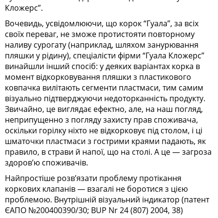
Кложерс”.
Вочевидь, усвідомлюючи, що корок “Гуала”, за всіх
своїх переваг, не зможе протистояти повторному
наливу сурогату (наприклад, шляхом занурювання
пляшки у рідину), спеціалісти фірми “Гуала Кложерс”
винайшли інший спосіб: у деяких варіантах корка в
момент відкорковування пляшки з пластикового
ковпачка вилітають сегменти пластмаси, тим самим
візуально підтверджуючи недоторканність продукту.
Звичайно, це виглядає ефектно, але, на наш погляд,
неприпущенно з погляду захисту прав споживача,
оскільки горілку ніхто не відкорковує під столом, і ці
шматочки пластмаси з гострими краями падають, як
правило, в страви й напої, що на столі. А це — загроза
здоров’ю споживачів.
Найпростіше розв’язати проблему протікання
коркових клапанів — взагалі не боротися з цією
проблемою. Внутрішній візуальний індикатор (патент
ЄАПО №200400390/30; BUP Nr 24 (807) 2004, 38)