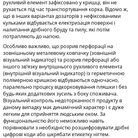
рухливий елемент зафіксовано у кришці, він не
рухається під час транспортування корка. Відомо ж,
що в інших варіантах дозаторів з нефіксованими
кульками відбувається електризація поверхні і
налипання дрібного бруду та пилу, які потім
потрапляють до напою.
Особливо важливо, що розрив перфорації на
зовнішньому металевому ковпачку (зовнішній
візуальний індикатор) та розрив перфорації або
іншого зв’язку внутрішнього рухливого елемента
(внутрішній візуальний індикатор) із герметичною
полімерною кришкою відбуваються одночасно,
паралельно процесу відкорковування пляшки і без
будь-яких додаткових зусиль з боку споживача.
Візуальний контроль недоторканності продукту в
даному випадку має динамічний характер і є дуже
легким для сприйняття людським оком. За
функціональністю його неможливо навіть
порівнювати з необхідністю розшифровувати дрібні
цифрові коди або шкрябати етикетку нігтем.