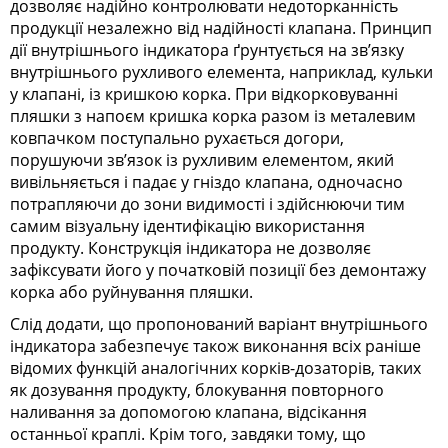
дозволяє надійно контролювати недоторканність
продукції незалежно від надійності клапана. Принцип
дії внутрішнього індикатора ґрунтується на зв’язку
внутрішнього рухливого елемента, наприклад, кульки
у клапані, із кришкою корка. При відкорковуванні
пляшки з напоєм кришка корка разом із металевим
ковпачком поступально рухається догори,
порушуючи зв’язок із рухливим елементом, який
вивільняється і падає у гніздо клапана, одночасно
потрапляючи до зони видимості і здійснюючи тим
самим візуальну ідентифікацію використання
продукту. Конструкція індикатора не дозволяє
зафіксувати його у початковій позиції без демонтажу
корка або руйнування пляшки.
Слід додати, що пропонований варіант внутрішнього
індикатора забезпечує також виконання всіх раніше
відомих функцій аналогічних корків-дозаторів, таких
як дозування продукту, блокування повторного
наливання за допомогою клапана, відсікання
останньої краплі. Крім того, завдяки тому, що