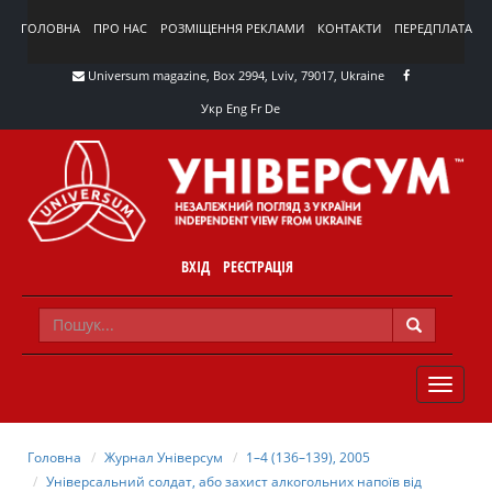
ГОЛОВНА
ПРО НАС
РОЗМІЩЕННЯ РЕКЛАМИ
КОНТАКТИ
ПЕРЕДПЛАТА
Universum magazine, Box 2994, Lviv, 79017, Ukraine
Укр
Eng
Fr
De
ВХІД
РЕЄСТРАЦІЯ
TOGGLE
NAVIG
Головна
Журнал Універсум
1–4 (136–139), 2005
Універсальний солдат, або захист алкогольних напоїв від