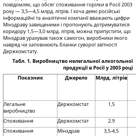
повідомляє, що обсяг споживання горілки в Росії 2003
року — 3,5—4,5 млрд. літрів. І хоча деякі російські
інформаційні та аналітичні компанії вважають цифри
Мінздраву завищеними і пропонують дотримуватися
коридору 1,5—3,0 млрд. літрів, можна припустити, що
Мінздрав урахував також самогон, виробники якого
навряд чи заповнюють бланки суворої звітності
Держкомстату.
Табл. 1. Виробництво нелегальної алкогольної
продукції в Росії у 2003 році
Показник
Джерело
Млрд. літрів
Легальне
Держкомстат
1,5
виробництво
Споживання
Держкомстат
2.9
Споживання
Мінздрав
3,5-4,5