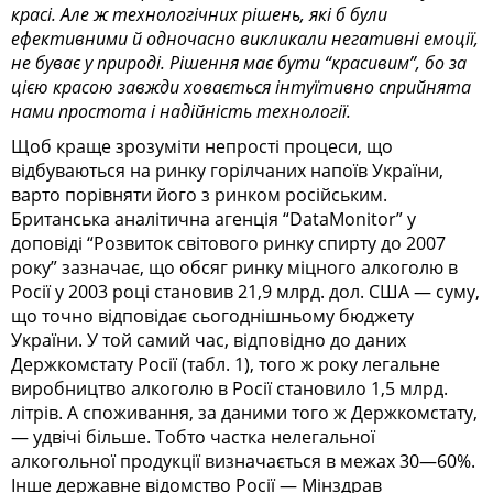
красі. Але ж технологічних рішень, які б були
ефективними й одночасно викликали негативні емоції,
не буває у природі. Рішення має бути “красивим”, бо за
цією красою завжди ховається інтуїтивно сприйнята
нами простота і надійність технології.
Щоб краще зрозуміти непрості процеси, що
відбуваються на ринку горілчаних напоїв України,
варто порівняти його з ринком російським.
Британська аналітична агенція “DataMonitor” у
доповіді “Розвиток світового ринку спирту до 2007
року” зазначає, що обсяг ринку міцного алкоголю в
Росії у 2003 році становив 21,9 млрд. дол. США — суму,
що точно відповідає сьогоднішньому бюджету
України. У той самий час, відповідно до даних
Держкомстату Росії (табл. 1), того ж року легальне
виробництво алкоголю в Росії становило 1,5 млрд.
літрів. А споживання, за даними того ж Держкомстату,
— удвічі більше. Тобто частка нелегальної
алкогольної продукції визначається в межах 30—60%.
Інше державне відомство Росії — Мінздрав