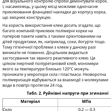
для візуального контролю спроби демонтувати корок.
І, насамкінець, у цьому місці можливе одночасне
приклеювання фланцевої накладки до корпусу корка,
що зміцнює конструкцію.
На користь використання клею досить згадати, що
багато компаній приклеює полімерні корки на
паперові пакети навіть з такими орієнтованими на
дітей продуктами, як, наприклад, соки, йогурти тощо.
Тому гігієнічної проблеми з клеєм у даному разі
виникати не повинно. Доцільним видається
застосування так званого реактивного клею. Це
цілком інертний поліуретановий клей, мономери
якого за температури близько 120°С можуть
проникати у мікропори скла і пластмаси. Незворотна
полімеризація відбувається за взаємодії з молекулами
води в повітрі протягом 24 год.
Табл. 2. Руйнівні напруги при згинанні
Матеріал
МПа
Скло
0.2 — 0.3