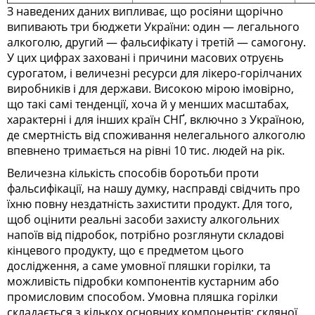
З наведених даних випливає, що росіяни щорічно
випивають три бюджети України: один — легального
алкоголю, другий — фальсифікату і третій — самогону.
У цих цифрах заховані і причини масових отруєнь
сурогатом, і величезні ресурси для лікеро-горілчаних
виробників і для держави. Високою мірою імовірно,
що такі самі тенденції, хоча й у менших масштабах,
характерні і для інших країн СНҐ, включно з Україною,
де смертність від споживання нелегального алкоголю
впевнено тримається на рівні 10 тис. людей на рік.
Величезна кількість способів боротьби проти
фальсифікації, на нашу думку, насправді свідчить про
їхню повну нездатність захистити продукт. Для того,
щоб оцінити реальні засоби захисту алкогольних
напоїв від підробок, потрібно розглянути складові
кінцевого продукту, що є предметом цього
дослідження, а саме умовної пляшки горілки, та
можливість підробки компонентів кустарним або
промисловим способом. Умовна пляшка горілки
складається з кількох основних компонентів: скляної