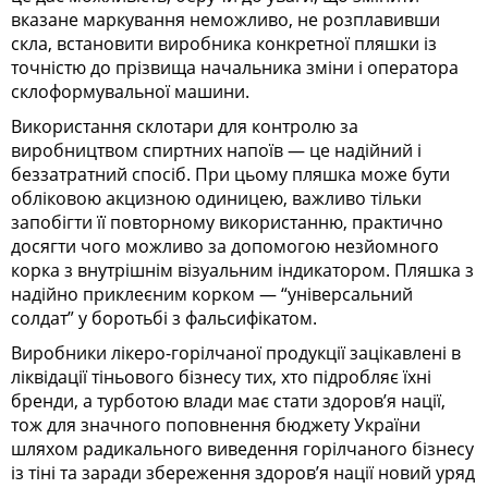
вказане маркування неможливо, не розплавивши
скла, встановити виробника конкретної пляшки із
точністю до прізвища начальника зміни і оператора
склоформувальної машини.
Використання склотари для контролю за
виробництвом спиртних напоїв — це надійний і
беззатратний спосіб. При цьому пляшка може бути
обліковою акцизною одиницею, важливо тільки
запобігти її повторному використанню, практично
досягти чого можливо за допомогою незйомного
корка з внутрішнім візуальним індикатором. Пляшка з
надійно приклеєним корком — “універсальний
солдат” у боротьбі з фальсифікатом.
Виробники лікеро-горілчаної продукції зацікавлені в
ліквідації тіньового бізнесу тих, хто підробляє їхні
бренди, а турботою влади має стати здоров’я нації,
тож для значного поповнення бюджету України
шляхом радикального виведення горілчаного бізнесу
із тіні та заради збереження здоров’я нації новий уряд