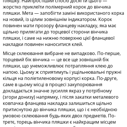
пляшку. Найпростіший спосіб досягти цього —
жорстко приклеїти полімерний корок до вінчика
пляшки. Мета — запобігти заміні використаного корка
на новий, із цілим зовнішнім індикатором. Корок
повинен мати прозору фланцеву накладку, яка має
щільно прилягати до торцевої сторони вінчика
пляшки, і саме на нижню поверхню цієї фланцевої
накладки повинен наноситися клей.
Місце склеювання вибране не випадково. По-перше,
торцевий бік вінчика — це все ще зовнішній бік
пляшки, що унеможливлює потрапляння клею до
напою. Цьому ж сприятимуть і ущільнювальні пружні
кільця на поліетиленовому корпусі корка. По-друге,
саме в цьому місці в процесі закупорювання
докладається значне зусилля якраз у потрібному
(згори донизу) напрямку, і після закатки металевого
ковпачка фланцева накладка залишиться щільно
притиснутою до вінчика пляшки, що і є необхідною
умовою склеювання будь-яких двох предметів. По-
третє, торець вінчика пляшки є найкращим місцем