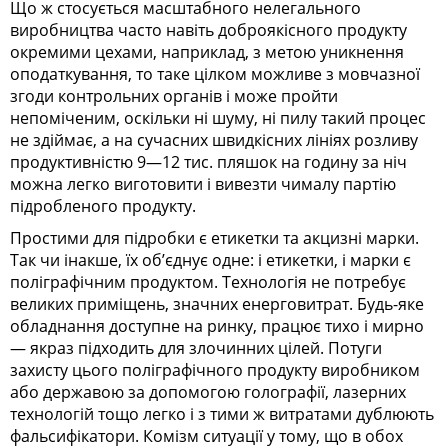
Що ж стосується масштабного нелегального
виробництва часто навіть доброякісного продукту
окремими цехами, наприклад, з метою уникнення
оподаткування, то таке цілком можливе з мовчазної
згоди контрольних органів і може пройти
непоміченим, оскільки ні шуму, ні пилу такий процес
не здіймає, а на сучасних швидкісних лініях розливу
продуктивністю 9—12 тис. пляшок на годину за ніч
можна легко виготовити і вивезти чималу партію
підробленого продукту.
Простими для підробки є етикетки та акцизні марки.
Так чи інакше, їх об’єднує одне: і етикетки, і марки є
поліграфічним продуктом. Технологія не потребує
великих приміщень, значних енерговитрат. Будь-яке
обладнання доступне на ринку, працює тихо і мирно
— якраз підходить для злочинних цілей. Потуги
захисту цього поліграфічного продукту виробником
або державою за допомогою голографії, лазерних
технологій тощо легко і з тими ж витратами дублюють
фальсифікатори. Комізм ситуації у тому, що в обох