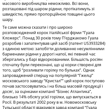
масового виробництва неможливо. Всі вони,
розташовані під шаром рідини, протікатимуть зі
швидкістю, прямо пропорційною товщині цього
шару.
Те саме можна сказати і про широко
розповсюджений корок італійської фірми “Гуала
Кложерс”. Понад 30 років тому П’єрджакомо Гуала
розробив і запатентував цей засіб (патент US3933284)
з єдиною метою: запобігти доливанню несумлінними
барменами рідини у дорогі напої, які певний час
зберігались у барі відкоркованими. Більшість росіян
спочатку були переконані, що ці корки створені для
того, щоб “розливати горілку по бульках”. Однак
запроваджений спершу на популярній “Гжелці”
московського заводу “Кристал”” цей корок поступово
почав застосовуватись і на більш масовій продукції і
досяг, за оцінками компанії “Бізнес Атлантика”,
близько 14% обсягу усієї горілки, що випускається в
Росії. В результаті 2002 року в м. Новомосковську
Тульської області відкрився завод компанії “Гуала