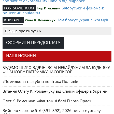
або захист алкогольних напоїв від підробки
Білоруський феномен:
POSTSOVIETICUM
Ігор Пінкевич
ринковий соціалізм
Нам бракує української мрії
КНИГАРНЯ
Олег К. Романчук
«Під знаком шаманського бубна»
СІРИЙ КІТ
Більше про випуск »
Пейзаж пiсля битви
СУСПІЛЬСТВО
Юрій Щербак
Леонід Шульман: «Якої політики я б хотів від
НАУКА
ОФОРМИТИ ПЕРЕДОПЛАТУ
адміністрації В. Ющенка»
НАШІ НОВИНИ
БУДЕМО ЩИРО ВДЯЧНІ ВСІМ НЕБАЙДУЖИМ ЗА БУДЬ-ЯКУ
ФІНАНСОВУ ПІДТРИМКУ ЧАСОПИСОВІ!
«Помилкова та згубна політика Польщі»
Вітання Олегу К. Романчуку від Спілки офіцерів України
Олег К. Романчук. «Фантомні болі Білого Орла»
Вийшло чергове 5–6 (391–392), 2026 число журналу