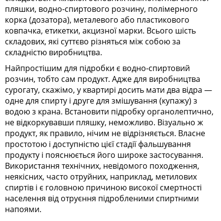
пляшки, водно-спиртового розчину, полімерного
корка (дозатора), металевого або пластикового
ковпачка, етикетки, акцизної марки. Всього шість
складових, які суттєво різняться між собою за
складністю виробництва.
Найпростішим для підробки є водно-спиртовий
розчин, тобто сам продукт. Адже для виробництва
сурогату, скажімо, у квартирі досить мати два відра —
одне для спирту і друге для змішування (купажу) з
водою з крана. Встановити підробку органолептично,
не відкоркувавши пляшку, неможливо. Візуально ж
продукт, як правило, нічим не відрізняється. Власне
простотою і доступністю цієї стадії фальшування
продукту і пояснюється його широке застосування.
Використання технічних, невідомого походження,
неякісних, часто отруйних, наприклад, метилових
спиртів і є головною причиною високої смертності
населення від отруєння підробленими спиртними
напоями.