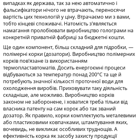
випадках як держава, так за нею автоматично і
фальсифікатори нічого не втрачають, переносячи
вартість цих технологій у ціну. Втрачаємо ми з вами,
тобто кінцеві споживачі. Натомість з’являється
намагання пролобіювати виробництво голограми на
конкретній приватній фабриці за бюджетні кошти.
Ще один компонент, більш складний для підробки, —
полімерні корки (дозатори). Виробництво полімерних
корків пов’язане із використанням
термопластавтоматів. Досить енергоємні процеси
відбуваються за температур понад 200°С та ще й
потребують значної кількості проточної води для
охолодження виробів. Приховувати таку діяльність
складніше, але можливо. Виробництво корків
законом не заборонене, і ховатися треба тільки від
власника патенту на сам корок або так званий
дозатор. Як правило, корки комплектують металевими
або пластиковими ковпачками, штампування яких,
вочевидь, не викликає особливих труднощів. А
ефективність корка як засобу захисту продукції