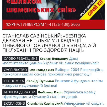
ЖУРНАЛ УНІВЕРСУМ 1–4 (136–139), 2005
СТАНІСЛАВ САВІНСЬКИЙ: «БЕЗПЕКА
ДЕРЖАВИ НЕ ТІЛЬКИ У ЛІКВІДАЦІЇ
ТІНЬОВОГО ГОРІЛЧАНОГО БІЗНЕСУ, А Й
ПІКЛУВАННІ ПРО ЗДОРОВ’Я НАЦІЇ»
Дива
СЛОВО РЕДАКЦІЙНЕ
Степан Вовканич
«постінтелектоцидної» України: чи лише помаранчеві?
Вибори–2004 Революційна
СУСПІЛЬСТВО
Олександр Лах
психологія мас як основа психологічної революції
Ринковий фундаменталізм
ЕКОНОМІКА
Леонід Шульман
– загроза національній безпеці
Українська мова у
БЕЗПЕКА ДЕРЖАВИ
Любомир Пиріг
сфері медицини Сучасний стан і тенденції
Універсальний солдат,
ЕКСКЛЮЗИВ
Станіслав Савінський