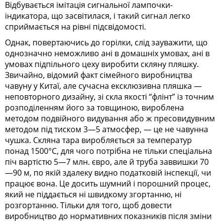
Відбувається імітація сигнальної лампочки-
індикатора, що засвітилася, і такий сигнал легко
сприймається на рівні підсвідомості.
Однак, повертаючись до горілки, слід зауважити, що
однозначно неможливо ані в домашніх умовах, ані в
умовах підпільного цеху виробити скляну пляшку.
Звичайно, відомий факт сімейного виробництва
чавуну у Китаї, але сучасна ексклюзивна пляшка —
неповторного дизайну, зі скла якості “флінт” із точним
розподіленням його за товщиною, вироблена
методом подвійного видування або ж пресовидувним
методом під тиском 3—5 атмосфер, — це не чавунна
чушка. Скляна тара виробляється за температур
понад 1500°С, для чого потрібна не тільки спеціальна
піч вартістю 5—7 млн. євро, але й труба заввишки 70
—90 м, по якій здалеку видно податковій інспекції, чи
працює вона. Це досить шумний і порошний процес,
який не піддається ні швидкому згортанню, ні
розгортанню. Тільки для того, щоб довести
виробництво до нормативних показників після зміни