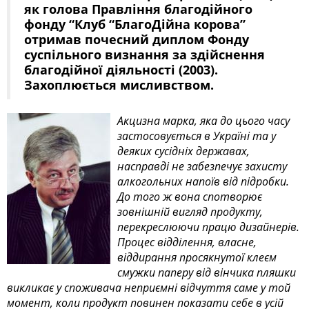
як голова Правління благодійного
фонду “Клуб “БлагоДійна корова”
отримав почесний диплом Фонду
суспільного визнання за здійснення
благодійної діяльності (2003).
Захоплюється мисливством.
Акцизна марка, яка до цього часу
застосовується в Україні та у
деяких сусідніх державах,
насправді не забезпечує захисту
алкогольних напоїв від підробки.
До того ж вона спотворює
зовнішній вигляд продукту,
перекреслюючи працю дизайнерів.
Процес відділення, власне,
віддирання просякнутої клеєм
смужки паперу від вінчика пляшки
викликає у споживача неприємні відчуття саме у той
момент, коли продукт повинен показати себе в усій