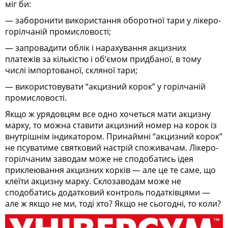
міг би:
— заборонити використання оборотної тари у лікеро-
горілчаній промисловості;
— запровадити облік і нарахування акцизних
платежів за кількістю і об’ємом придбаної, в тому
числі імпортованої, скляної тари;
— використовувати “акцизний корок” у горілчаній
промисловості.
Якщо ж урядовцям все одно хочеться мати акцизну
марку, то можна ставити акцизний номер на корок із
внутрішнім індикатором. Принаймні “акцизний корок”
не псуватиме святковий настрій споживачам. Лікеро-
горілчаним заводам може не сподобатись ідея
приклеювання акцизних корків — але це те саме, що
клеїти акцизну марку. Склозаводам може не
сподобатись додатковий контроль податківцями —
але ж якщо не ми, тоді хто? Якщо не сьогодні, то коли?