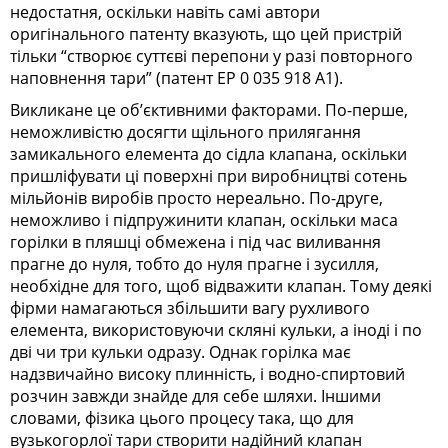
недостатня, оскільки навіть самі автори
оригінального патенту вказують, що цей пристрій
тільки “створює суттєві перепони у разі повторного
наповнення тари” (патент EP 0 035 918 A1).
Викликане це об’єктивними факторами. По-перше,
неможливістю досягти щільного прилягання
замикального елемента до сідла клапана, оскільки
пришліфувати ці поверхні при виробництві сотень
мільйонів виробів просто нереально. По-друге,
неможливо і підпружинити клапан, оскільки маса
горілки в пляшці обмежена і під час виливання
прагне до нуля, тобто до нуля прагне і зусилля,
необхідне для того, щоб відважити клапан. Тому деякі
фірми намагаються збільшити вагу рухливого
елемента, використовуючи скляні кульки, а іноді і по
дві чи три кульки одразу. Однак горілка має
надзвичайно високу плинність, і водно-спиртовий
розчин завжди знайде для себе шляхи. Іншими
словами, фізика цього процесу така, що для
вузькогорлої тари створити надійний клапан