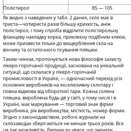
Полістирол
85 — 105
Як видно з наведених у табл. 2 даних, скло має в
триста—чотириста разів більшу крихкість, аніж
полістирол, і тому спроба відділити полістирольну
фланцеву накладку корка, приклеєну подібним клеєм,
може призвести тільки до вищерблення скла на
вінчику та остаточного псування пляшки.
Таким чином, пропонується нова філософія захисту
лікеро-горілчаної продукції, заснована на унікальній
ситуації, що склалася у лікеро-горілчаній
промисловості в Україні, — одночасний перехід усіх
основних виробників на ексклюзивну склотару і
повна відмова від оборотної тари. Кожна скляна
пляшка, вироблена будь-де у світі, у тому числі і в
Україні, має маркування — торговий знак фірми
виробника, рік виробництва, місткість, номер форми.
Згідно з законодавством, робочі журнали на
склозаводах зберігаються не менше трьох років. Все
це дає можливість, беручи до уваги, що змінити