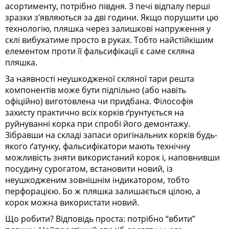
асортименту, потрібно півдня. З печі відпалу перші
зразки з’являються за дві години. Якщо порушити цю
технологію, пляшка через залишкові напруження у
склі вибухатиме просто в руках. Тобто найстійкішим
елементом проти її фальсифікації є саме скляна
пляшка.
За наявності неушкодженої скляної тари решта
компонентів може бути підпільно (або навіть
офіційно) виготовлена чи придбана. Філософія
захисту практично всіх корків ґрунтується на
руйнуванні корка при спробі його демонтажу.
Зібравши на складі запаси оригінальних корків будь-
якого ґатунку, фальсифікатори мають технічну
можливість зняти використаний корок і, наповнивши
посудину сурогатом, встановити новий, із
неушкодженим зовнішнім індикатором, тобто
перфорацією. Бо ж пляшка залишається цілою, а
корок можна використати новий.
Що робити? Відповідь проста: потрібно “вбити”