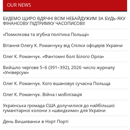
OUR NEWS
БУДЕМО ЩИРО ВДЯЧНІ ВСІМ НЕБАЙДУЖИМ ЗА БУДЬ-ЯКУ
ФІНАНСОВУ ПІДТРИМКУ ЧАСОПИСОВІ!
«Помилкова та згубна політика Польщі»
Вітання Олегу К. Романчуку від Спілки офіцерів України
Олег К. Романчук. «Фантомні болі Білого Орла»
Вийшло чергове 5–6 (391–392), 2026 число журналу
«Універсум»
Олег К. Романчук. Кого вшановує сучасна Польща
Олег К. Романчук. Війна і мобілізація
Українська громада США долучилися до найбільшої
гуманітарної колони з «швидкими» для України
День Вишиванки в Норт Порті