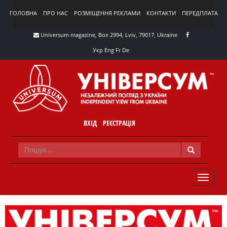
ГОЛОВНА
ПРО НАС
РОЗМІЩЕННЯ РЕКЛАМИ
КОНТАКТИ
ПЕРЕДПЛАТА
Universum magazine, Box 2994, Lviv, 79017, Ukraine
Укр
Eng
Fr
De
ВХІД
РЕЄСТРАЦІЯ
TOGGLE
NAVIG