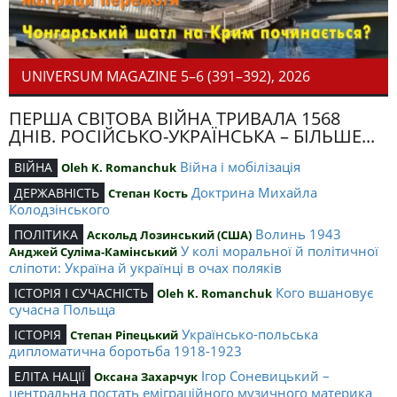
UNIVERSUM MAGAZINE 5–6 (391–392), 2026
ПЕРША СВІТОВА ВІЙНА ТРИВАЛА 1568
ДНІВ. РОСІЙСЬКО-УКРАЇНСЬКА – БІЛЬШЕ...
Війна і мобілізація
ВІЙНА
Oleh K. Romanchuk
Доктрина Михайла
ДЕРЖАВНІСТЬ
Степан Кость
Колодзінського
Волинь 1943
ПОЛІТИКА
Аскольд Лозинський (США)
У колі моральної й політичної
Анджей Суліма-Камінський
сліпоти: Україна й українці в очах поляків
Кого вшановує
ІСТОРІЯ І СУЧАСНІСТЬ
Oleh K. Romanchuk
сучасна Польща
Українсько-польська
ІСТОРІЯ
Степан Ріпецький
дипломатична боротьба 1918-1923
Ігор Соневицький –
ЕЛІТА НАЦІЇ
Оксана Захарчук
центральна постать еміграційного музичного материка