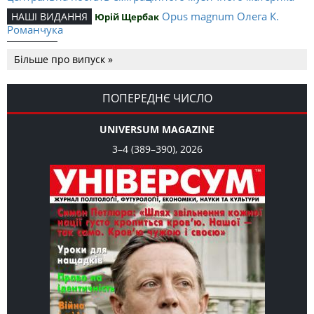
Opus magnum Олега К.
НАШІ ВИДАННЯ
Юрій Щербак
Романчука
Аналітичний центр Олега К.
РЕЦЕНЗІЇ
Петро Іванишин
Більше про випуск »
Романчука
Журавель і синиця як
Editorial
Oleh K. Romanchuk
уособлення української політстратегії й тактики
ПОПЕРЕДНЄ ЧИСЛО
UNIVERSUM MAGAZINE
3–4 (389–390), 2026