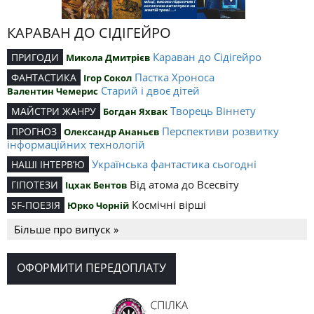
КАРАВАН ДО СІДІГЕЙРО
Караван до Сідігейро
ПРИГОДИ
Микола Дмитрієв
Пастка Хроноса
ФАНТАСТИКА
Ігор Сокол
Старий і двоє дітей
Валентин Чемерис
Творець Віннету
МАЙСТРИ ЖАНРУ
Богдан Яхвак
Перспективи розвитку
ПРОГНОЗ
Олександр Ананьєв
інформаційних технологій
Українська фантастика сьогодні
НАШІ ІНТЕРВ’Ю
Від атома до Всесвіту
ГІПОТЕЗИ
Іцхак Бентов
Космічні вірші
SF-ПОЕЗІЯ
Юрко Чорній
Більше про випуск »
ОФОРМИТИ ПЕРЕДОПЛАТУ