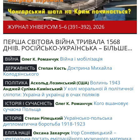
ЖУРНАЛ УНІВЕРСУМ 5–6 (391–392), 2026
ПЕРША СВІТОВА ВІЙНА ТРИВАЛА 1568
ДНІВ. РОСІЙСЬКО-УКРАЇНСЬКА – БІЛЬШЕ...
Війна і мобілізація
ВІЙНА
Олег К. Романчук
Доктрина Михайла
ДЕРЖАВНІСТЬ
Степан Кость
Колодзінського
Волинь 1943
ПОЛІТИКА
Аскольд Лозинський (США)
У колі моральної й політичної
Анджей Суліма-Камінський
сліпоти: Україна й українці в очах поляків
Кого вшановує
ІСТОРІЯ І СУЧАСНІСТЬ
Олег К. Романчук
сучасна Польща
Українсько-польська
ІСТОРІЯ
Степан Ріпецький
дипломатична боротьба 1918-1923
Ігор Соневицький –
ЕЛІТА НАЦІЇ
Оксана Захарчук
центральна постать еміграційного музичного материка