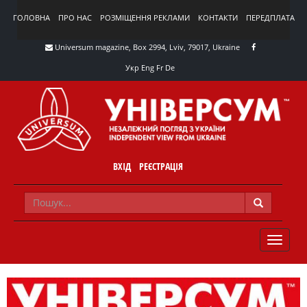
ГОЛОВНА
ПРО НАС
РОЗМІЩЕННЯ РЕКЛАМИ
КОНТАКТИ
ПЕРЕДПЛАТА
Universum magazine, Box 2994, Lviv, 79017, Ukraine
Укр
Eng
Fr
De
ВХІД
РЕЄСТРАЦІЯ
TOGGLE
NAVIG