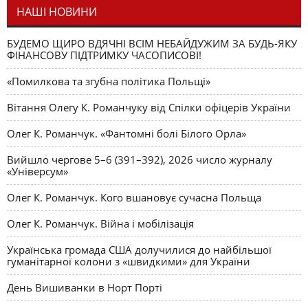
НАШІ НОВИНИ
БУДЕМО ЩИРО ВДЯЧНІ ВСІМ НЕБАЙДУЖИМ ЗА БУДЬ-ЯКУ
ФІНАНСОВУ ПІДТРИМКУ ЧАСОПИСОВІ!
«Помилкова та згубна політика Польщі»
Вітання Олегу К. Романчуку від Спілки офіцерів України
Олег К. Романчук. «Фантомні болі Білого Орла»
Вийшло чергове 5–6 (391–392), 2026 число журналу
«Універсум»
Олег К. Романчук. Кого вшановує сучасна Польща
Олег К. Романчук. Війна і мобілізація
Українська громада США долучилися до найбільшої
гуманітарної колони з «швидкими» для України
День Вишиванки в Норт Порті