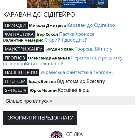
КАРАВАН ДО СІДІГЕЙРО
Караван до Сідігейро
ПРИГОДИ
Микола Дмитрієв
Пастка Хроноса
ФАНТАСТИКА
Ігор Сокол
Старий і двоє дітей
Валентин Чемерис
Творець Віннету
МАЙСТРИ ЖАНРУ
Богдан Яхвак
Перспективи розвитку
ПРОГНОЗ
Олександр Ананьєв
інформаційних технологій
Українська фантастика сьогодні
НАШІ ІНТЕРВ’Ю
Від атома до Всесвіту
ГІПОТЕЗИ
Іцхак Бентов
Космічні вірші
SF-ПОЕЗІЯ
Юрко Чорній
Більше про випуск »
ОФОРМИТИ ПЕРЕДОПЛАТУ