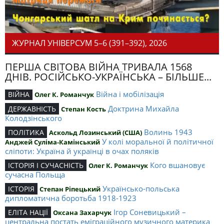
ЖУРНАЛ УНІВЕРСУМ 5–6 (391–392), 2026
ПЕРША СВІТОВА ВІЙНА ТРИВАЛА 1568
ДНІВ. РОСІЙСЬКО-УКРАЇНСЬКА – БІЛЬШЕ...
Війна і мобілізація
ВІЙНА
Олег К. Романчук
Доктрина Михайла
ДЕРЖАВНІСТЬ
Степан Кость
Колодзінського
Волинь 1943
ПОЛІТИКА
Аскольд Лозинський (США)
У колі моральної й політичної
Анджей Суліма-Камінський
сліпоти: Україна й українці в очах поляків
Кого вшановує
ІСТОРІЯ І СУЧАСНІСТЬ
Олег К. Романчук
сучасна Польща
Українсько-польська
ІСТОРІЯ
Степан Ріпецький
дипломатична боротьба 1918-1923
Ігор Соневицький –
ЕЛІТА НАЦІЇ
Оксана Захарчук
центральна постать еміграційного музичного материка