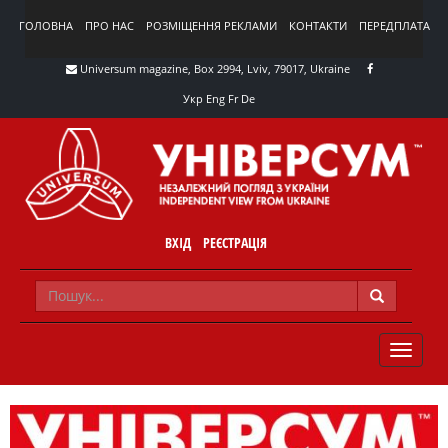
ГОЛОВНА
ПРО НАС
РОЗМІЩЕННЯ РЕКЛАМИ
КОНТАКТИ
ПЕРЕДПЛАТА
Universum magazine, Box 2994, Lviv, 79017, Ukraine
Укр
Eng
Fr
De
ВХІД
РЕЄСТРАЦІЯ
TOGGLE
NAVIG