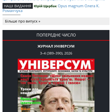
Opus magnum Олега К.
НАШІ ВИДАННЯ
Юрій Щербак
Романчука
Аналітичний центр Олега К.
РЕЦЕНЗІЇ
Петро Іванишин
Більше про випуск »
Романчука
Журавель і синиця
СЛОВО РЕДАКЦІЙНЕ
Олег К. Романчук
як уособлення української політстратегії й тактики
ПОПЕРЕДНЄ ЧИСЛО
ЖУРНАЛ УНІВЕРСУМ
3–4 (389–390), 2026