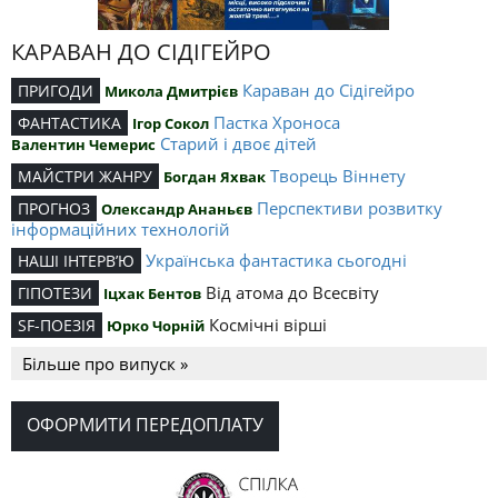
КАРАВАН ДО СІДІГЕЙРО
Караван до Сідігейро
ПРИГОДИ
Микола Дмитрієв
Пастка Хроноса
ФАНТАСТИКА
Ігор Сокол
Старий і двоє дітей
Валентин Чемерис
Творець Віннету
МАЙСТРИ ЖАНРУ
Богдан Яхвак
Перспективи розвитку
ПРОГНОЗ
Олександр Ананьєв
інформаційних технологій
Українська фантастика сьогодні
НАШІ ІНТЕРВ’Ю
Від атома до Всесвіту
ГІПОТЕЗИ
Іцхак Бентов
Космічні вірші
SF-ПОЕЗІЯ
Юрко Чорній
Більше про випуск »
ОФОРМИТИ ПЕРЕДОПЛАТУ