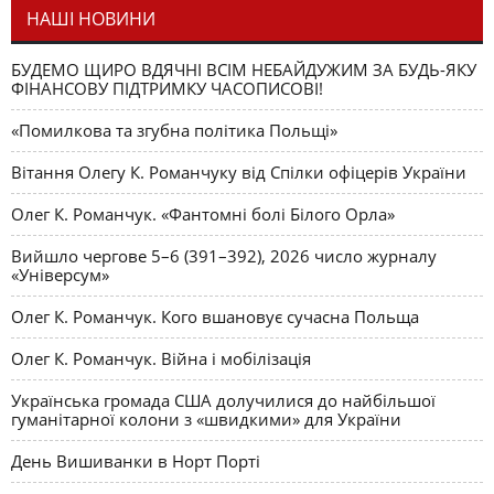
НАШІ НОВИНИ
БУДЕМО ЩИРО ВДЯЧНІ ВСІМ НЕБАЙДУЖИМ ЗА БУДЬ-ЯКУ
ФІНАНСОВУ ПІДТРИМКУ ЧАСОПИСОВІ!
«Помилкова та згубна політика Польщі»
Вітання Олегу К. Романчуку від Спілки офіцерів України
Олег К. Романчук. «Фантомні болі Білого Орла»
Вийшло чергове 5–6 (391–392), 2026 число журналу
«Універсум»
Олег К. Романчук. Кого вшановує сучасна Польща
Олег К. Романчук. Війна і мобілізація
Українська громада США долучилися до найбільшої
гуманітарної колони з «швидкими» для України
День Вишиванки в Норт Порті