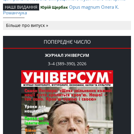
Opus magnum Олега К.
НАШІ ВИДАННЯ
Юрій Щербак
Романчука
Аналітичний центр Олега К.
РЕЦЕНЗІЇ
Петро Іванишин
Більше про випуск »
Романчука
Журавель і синиця
СЛОВО РЕДАКЦІЙНЕ
Олег К. Романчук
як уособлення української політстратегії й тактики
ПОПЕРЕДНЄ ЧИСЛО
ЖУРНАЛ УНІВЕРСУМ
3–4 (389–390), 2026