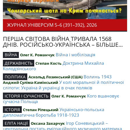
ЖУРНАЛ УНІВЕРСУМ 5–6 (391–392), 2026
ПЕРША СВІТОВА ВІЙНА ТРИВАЛА 1568
ДНІВ. РОСІЙСЬКО-УКРАЇНСЬКА – БІЛЬШЕ...
Війна і мобілізація
ВІЙНА
Олег К. Романчук
Доктрина Михайла
ДЕРЖАВНІСТЬ
Степан Кость
Колодзінського
Волинь 1943
ПОЛІТИКА
Аскольд Лозинський (США)
У колі моральної й політичної
Анджей Суліма-Камінський
сліпоти: Україна й українці в очах поляків
Кого вшановує
ІСТОРІЯ І СУЧАСНІСТЬ
Олег К. Романчук
сучасна Польща
Українсько-польська
ІСТОРІЯ
Степан Ріпецький
дипломатична боротьба 1918-1923
Ігор Соневицький –
ЕЛІТА НАЦІЇ
Оксана Захарчук
центральна постать еміграційного музичного материка