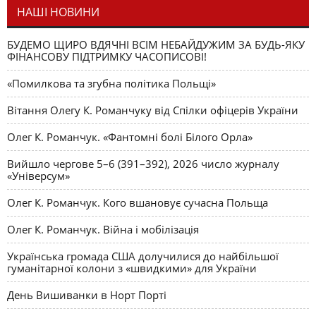
НАШІ НОВИНИ
БУДЕМО ЩИРО ВДЯЧНІ ВСІМ НЕБАЙДУЖИМ ЗА БУДЬ-ЯКУ
ФІНАНСОВУ ПІДТРИМКУ ЧАСОПИСОВІ!
«Помилкова та згубна політика Польщі»
Вітання Олегу К. Романчуку від Спілки офіцерів України
Олег К. Романчук. «Фантомні болі Білого Орла»
Вийшло чергове 5–6 (391–392), 2026 число журналу
«Універсум»
Олег К. Романчук. Кого вшановує сучасна Польща
Олег К. Романчук. Війна і мобілізація
Українська громада США долучилися до найбільшої
гуманітарної колони з «швидкими» для України
День Вишиванки в Норт Порті