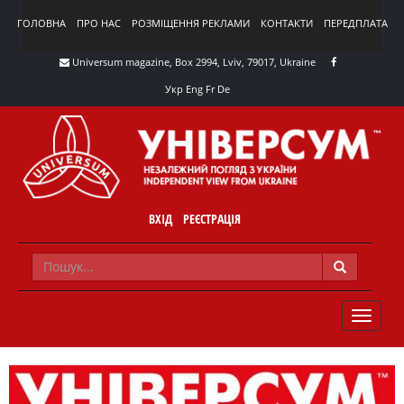
ГОЛОВНА
ПРО НАС
РОЗМІЩЕННЯ РЕКЛАМИ
КОНТАКТИ
ПЕРЕДПЛАТА
Universum magazine, Box 2994, Lviv, 79017, Ukraine
Укр
Eng
Fr
De
ВХІД
РЕЄСТРАЦІЯ
TOGGLE
NAVIG