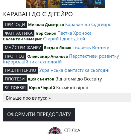
КАРАВАН ДО СІДІГЕЙРО
Караван до Сідігейро
ПРИГОДИ
Микола Дмитрієв
Пастка Хроноса
ФАНТАСТИКА
Ігор Сокол
Старий і двоє дітей
Валентин Чемерис
Творець Віннету
МАЙСТРИ ЖАНРУ
Богдан Яхвак
Перспективи розвитку
ПРОГНОЗ
Олександр Ананьєв
інформаційних технологій
Українська фантастика сьогодні
НАШІ ІНТЕРВ’Ю
Від атома до Всесвіту
ГІПОТЕЗИ
Іцхак Бентов
Космічні вірші
SF-ПОЕЗІЯ
Юрко Чорній
Більше про випуск »
ОФОРМИТИ ПЕРЕДОПЛАТУ