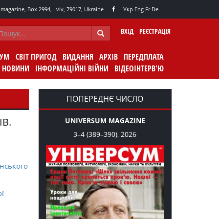
agazine, Box 2994, Lviv, 79017, Ukraine
Укр
Eng
Fr
De
ВХІД
РЕЄСТРАЦІЯ
СУМ
СВІТ ПРИГОД
ВИДАННЯ
АРХІВ
ПЕРЕДПЛАТА
НОВИНИ
ІНФОРМАЦІЙНІ ВІЙНИ
ВІДЕОІНТЕРВ'Ю
ПОПЕРЕДНЄ ЧИСЛО
ІВ.
UNIVERSUM MAGAZINE
3–4 (389–390), 2026
нського
ої