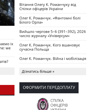
Вітання Олегу К. Романчуку від
Спілки офіцерів України
Олег К. Романчук. «Фантомні болі
Білого Орла»
Вийшло чергове 5–6 (391–392), 2026
число журналу «Універсум»
ваємо їх
Олег К. Романчук. Кого вшановує
ine: we
сучасна Польща
Олег К. Романчук. Війна і мобілізація
атів?
Українська громада США
Дізнатись більше »
долучилися до найбільшої
гуманітарної колони з «швидкими»
для України
ОФОРМИТИ ПЕРЕДОПЛАТУ
День Вишиванки в Норт Порті
OPUS MAGNUM Олега К. Романчука