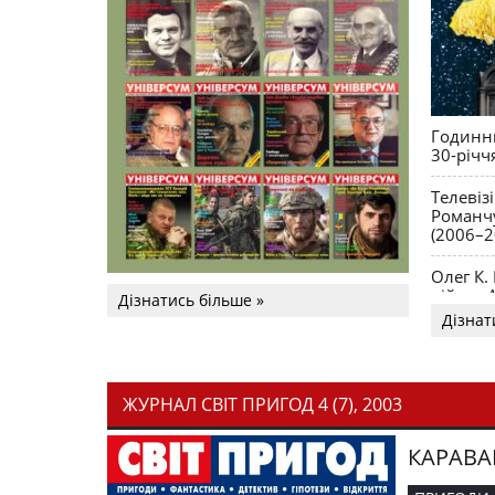
Годинни
30-річч
Телевіз
Романчу
(2006–2
Олег К.
війни. 
Дізнатись більше »
Дізнат
ЖУРНАЛ СВІТ ПРИГОД 4 (7), 2003
КАРАВА