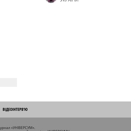
ВІДЕОІНТЕРВ'Ю
журнал «УНІВЕРСУМ».