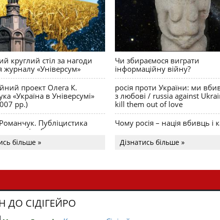
й круглий стіл за нагоди
Чи збираємося виграти
я журналу «Універсум»
інформаційну війну?
ійний проект Олега К.
росія проти України: ми вби
ка «Україна в Універсумі»
з любові / russia against Ukra
007 рр.)
kill them out of love
 Романчук. Публіцистика
Чому росія – нація вбивць і к
Акценти і табу
ись більше »
Дізнатись більше »
Н ДО СІДІГЕЙРО