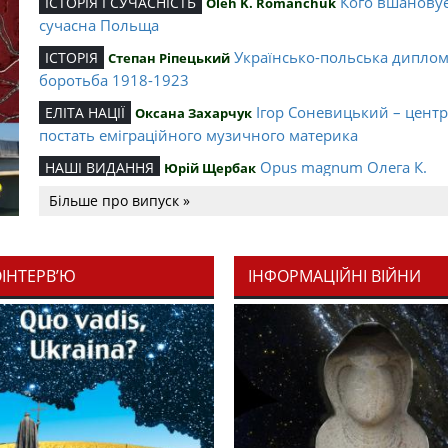
Кого вшанову
ІСТОРІЯ І СУЧАСНІСТЬ
Oleh K. Romanchuk
сучасна Польща
Українсько-польська дипло
ІСТОРІЯ
Степан Ріпецький
боротьба 1918-1923
Ігор Соневицький – цент
ЕЛІТА НАЦІЇ
Оксана Захарчук
постать еміграційного музичного материка
Opus magnum Олега К.
НАШІ ВИДАННЯ
Юрій Щербак
Романчука
Більше про випуск »
Аналітичний центр Олега К.
РЕЦЕНЗІЇ
Петро Іванишин
Романчука
ОІНТЕРВ’Ю
ІНФОРМАЦІЙНІ ВІЙНИ
Журавель і синиця як уосо
Editorial
Oleh K. Romanchuk
української політстратегії й тактики