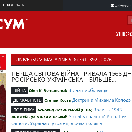
ПЕРЕДПЛАТА
Universum m
УНІВЕР
UNIVERSUM MAGAZINE 5–6 (391–392), 2026
ПЕРША СВІТОВА ВІЙНА ТРИВАЛА 1568 ДН
РОСІЙСЬКО-УКРАЇНСЬКА – БІЛЬШЕ...
Війна і мобілізація
ВІЙНА
Oleh K. Romanchuk
Доктрина Михайла Колодзі
ДЕРЖАВНІСТЬ
Степан Кость
Волинь 1943
ПОЛІТИКА
Аскольд Лозинський (США)
У колі моральної й політичн
Анджей Суліма-Камінський
сліпоти: Україна й українці в очах поляків