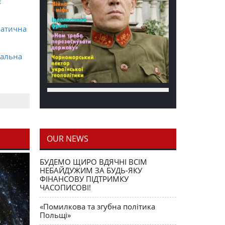
є
матична
ральна
OUR NEWS
блення
БУДЕМО ЩИРО ВДЯЧНІ ВСІМ
НЕБАЙДУЖИМ ЗА БУДЬ-ЯКУ
ФІНАНСОВУ ПІДТРИМКУ
ЧАСОПИСОВІ!
«Помилкова та згубна політика
Польщі»