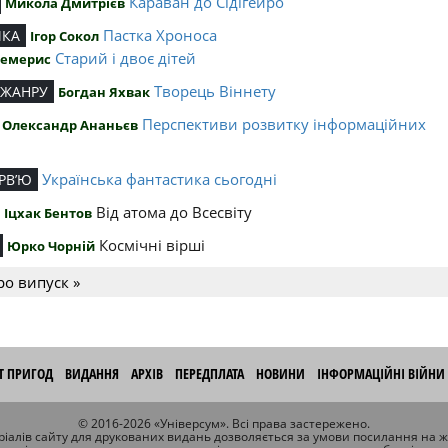
Караван до Сідігейро
Микола Дмитрієв
Пастка Хроноса
ИКА
Ігор Сокол
Старий і двоє дітей
Чемерис
Творець Віннету
 ЖАНРУ
Богдан Яхвак
Перспективи розвитку інформаційних
Олександр Ананьєв
й
Українська фантастика сьогодні
РВ’Ю
Від атома до Всесвіту
Іцхак Бентов
Космічні вірші
Юрко Чорній
ро випуск »
ІТ ПРИГОД
ВИДАННЯ
АРХІВ
ПЕРЕДПЛАТА
НОВИНИ
ІНФОРМАЦІЙНІ ВІЙНИ
© 2016-2026 «Універсум». Всі права застережено.
іалів сайту для друкованих видань дозволяється за умови посилання на 