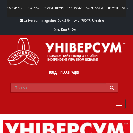
ГОЛОВНА
ПРО НАС
РОЗМІЩЕННЯ РЕКЛАМИ
КОНТАКТИ
ПЕРЕДПЛАТА
Universum magazine, Box 2994, Lviv, 79017, Ukraine
Укр
Eng
Fr
De
ВХІД
РЕЄСТРАЦІЯ
TOGGLE
NAVIG