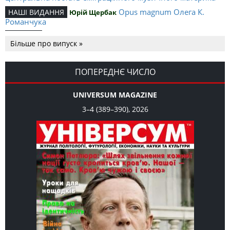
Opus magnum Олега К.
НАШІ ВИДАННЯ
Юрій Щербак
Романчука
Аналітичний центр Олега К.
РЕЦЕНЗІЇ
Петро Іванишин
Більше про випуск »
Романчука
Журавель і синиця
СЛОВО РЕДАКЦІЙНЕ
Олег К. Романчук
як уособлення української політстратегії й тактики
ПОПЕРЕДНЄ ЧИСЛО
UNIVERSUM MAGAZINE
3–4 (389–390), 2026