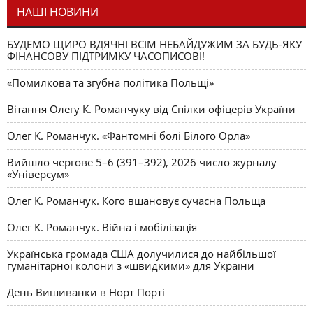
НАШІ НОВИНИ
БУДЕМО ЩИРО ВДЯЧНІ ВСІМ НЕБАЙДУЖИМ ЗА БУДЬ-ЯКУ
ФІНАНСОВУ ПІДТРИМКУ ЧАСОПИСОВІ!
«Помилкова та згубна політика Польщі»
Вітання Олегу К. Романчуку від Спілки офіцерів України
Олег К. Романчук. «Фантомні болі Білого Орла»
Вийшло чергове 5–6 (391–392), 2026 число журналу
«Універсум»
Олег К. Романчук. Кого вшановує сучасна Польща
Олег К. Романчук. Війна і мобілізація
Українська громада США долучилися до найбільшої
гуманітарної колони з «швидкими» для України
День Вишиванки в Норт Порті