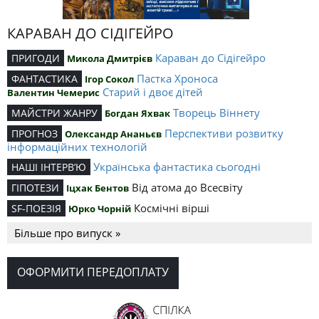
КАРАВАН ДО СІДІГЕЙРО
Караван до Сідігейро
ПРИГОДИ
Микола Дмитрієв
Пастка Хроноса
ФАНТАСТИКА
Ігор Сокол
Старий і двоє дітей
Валентин Чемерис
Творець Віннету
МАЙСТРИ ЖАНРУ
Богдан Яхвак
Перспективи розвитку
ПРОГНОЗ
Олександр Ананьєв
інформаційних технологій
Українська фантастика сьогодні
НАШІ ІНТЕРВ’Ю
Від атома до Всесвіту
ГІПОТЕЗИ
Іцхак Бентов
Космічні вірші
SF-ПОЕЗІЯ
Юрко Чорній
Більше про випуск »
ОФОРМИТИ ПЕРЕДОПЛАТУ