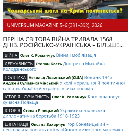
UNIVERSUM MAGAZINE 5–6 (391–392), 2026
ПЕРША СВІТОВА ВІЙНА ТРИВАЛА 1568
ДНІВ. РОСІЙСЬКО-УКРАЇНСЬКА – БІЛЬШЕ...
Війна і мобілізація
ВІЙНА
Олег К. Романчук
Доктрина Михайла
ДЕРЖАВНІСТЬ
Степан Кость
Колодзінського
Волинь 1943
ПОЛІТИКА
Аскольд Лозинський (США)
У колі моральної й політичної
Анджей Суліма-Камінський
сліпоти: Україна й українці в очах поляків
Кого вшановує
ІСТОРІЯ І СУЧАСНІСТЬ
Олег К. Романчук
сучасна Польща
Українсько-польська
ІСТОРІЯ
Степан Ріпецький
дипломатична боротьба 1918-1923
Ігор Соневицький –
ЕЛІТА НАЦІЇ
Оксана Захарчук
центральна постать еміграційного музичного материка