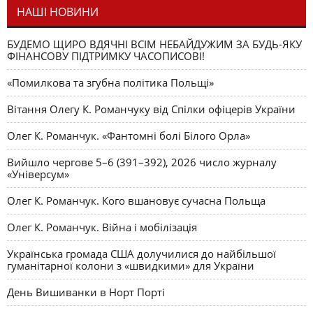
НАШІ НОВИНИ
БУДЕМО ЩИРО ВДЯЧНІ ВСІМ НЕБАЙДУЖИМ ЗА БУДЬ-ЯКУ
ФІНАНСОВУ ПІДТРИМКУ ЧАСОПИСОВІ!
«Помилкова та згубна політика Польщі»
Вітання Олегу К. Романчуку від Спілки офіцерів України
Олег К. Романчук. «Фантомні болі Білого Орла»
Вийшло чергове 5–6 (391–392), 2026 число журналу
«Універсум»
Олег К. Романчук. Кого вшановує сучасна Польща
Олег К. Романчук. Війна і мобілізація
Українська громада США долучилися до найбільшої
гуманітарної колони з «швидкими» для України
День Вишиванки в Норт Порті