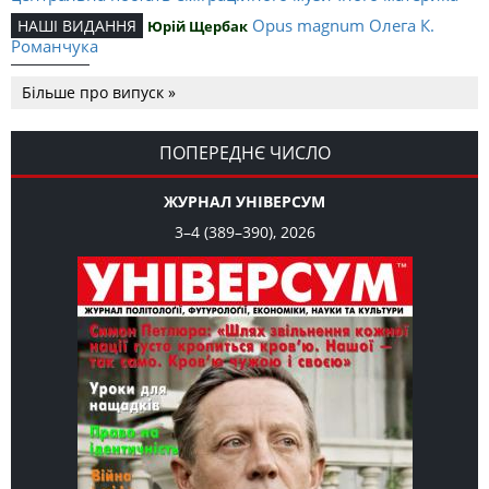
Opus magnum Олега К.
НАШІ ВИДАННЯ
Юрій Щербак
Романчука
Аналітичний центр Олега К.
РЕЦЕНЗІЇ
Петро Іванишин
Більше про випуск »
Романчука
Журавель і синиця
СЛОВО РЕДАКЦІЙНЕ
Олег К. Романчук
як уособлення української політстратегії й тактики
ПОПЕРЕДНЄ ЧИСЛО
ЖУРНАЛ УНІВЕРСУМ
3–4 (389–390), 2026