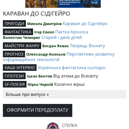
КАРАВАН ДО СІДІГЕЙРО
Караван до Сідігейро
ПРИГОДИ
Микола Дмитрієв
Пастка Хроноса
ФАНТАСТИКА
Ігор Сокол
Старий і двоє дітей
Валентин Чемерис
Творець Віннету
МАЙСТРИ ЖАНРУ
Богдан Яхвак
Перспективи розвитку
ПРОГНОЗ
Олександр Ананьєв
інформаційних технологій
Українська фантастика сьогодні
НАШІ ІНТЕРВ’Ю
Від атома до Всесвіту
ГІПОТЕЗИ
Іцхак Бентов
Космічні вірші
SF-ПОЕЗІЯ
Юрко Чорній
Більше про випуск »
ОФОРМИТИ ПЕРЕДОПЛАТУ