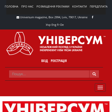
ГОЛОВНА
ПРО НАС
РОЗМІЩЕННЯ РЕКЛАМИ
КОНТАКТИ
ПЕРЕДПЛАТА
Universum magazine, Box 2994, Lviv, 79017, Ukraine
Укр
Eng
Fr
De
ВХІД
РЕЄСТРАЦІЯ
TOGGLE
NAVIG