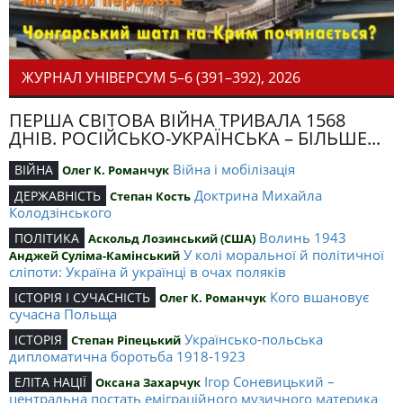
ЖУРНАЛ УНІВЕРСУМ 5–6 (391–392), 2026
ПЕРША СВІТОВА ВІЙНА ТРИВАЛА 1568
ДНІВ. РОСІЙСЬКО-УКРАЇНСЬКА – БІЛЬШЕ...
Війна і мобілізація
ВІЙНА
Олег К. Романчук
Доктрина Михайла
ДЕРЖАВНІСТЬ
Степан Кость
Колодзінського
Волинь 1943
ПОЛІТИКА
Аскольд Лозинський (США)
У колі моральної й політичної
Анджей Суліма-Камінський
сліпоти: Україна й українці в очах поляків
Кого вшановує
ІСТОРІЯ І СУЧАСНІСТЬ
Олег К. Романчук
сучасна Польща
Українсько-польська
ІСТОРІЯ
Степан Ріпецький
дипломатична боротьба 1918-1923
Ігор Соневицький –
ЕЛІТА НАЦІЇ
Оксана Захарчук
центральна постать еміграційного музичного материка