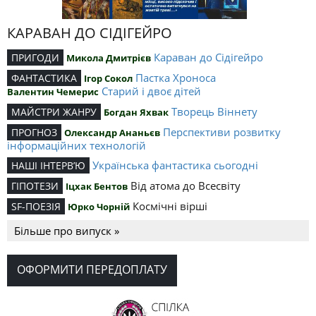
КАРАВАН ДО СІДІГЕЙРО
Караван до Сідігейро
ПРИГОДИ
Микола Дмитрієв
Пастка Хроноса
ФАНТАСТИКА
Ігор Сокол
Старий і двоє дітей
Валентин Чемерис
Творець Віннету
МАЙСТРИ ЖАНРУ
Богдан Яхвак
Перспективи розвитку
ПРОГНОЗ
Олександр Ананьєв
інформаційних технологій
Українська фантастика сьогодні
НАШІ ІНТЕРВ’Ю
Від атома до Всесвіту
ГІПОТЕЗИ
Іцхак Бентов
Космічні вірші
SF-ПОЕЗІЯ
Юрко Чорній
Більше про випуск »
ОФОРМИТИ ПЕРЕДОПЛАТУ