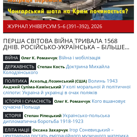
ЖУРНАЛ УНІВЕРСУМ 5–6 (391–392), 2026
ПЕРША СВІТОВА ВІЙНА ТРИВАЛА 1568
ДНІВ. РОСІЙСЬКО-УКРАЇНСЬКА – БІЛЬШЕ...
Війна і мобілізація
ВІЙНА
Олег К. Романчук
Доктрина Михайла
ДЕРЖАВНІСТЬ
Степан Кость
Колодзінського
Волинь 1943
ПОЛІТИКА
Аскольд Лозинський (США)
У колі моральної й політичної
Анджей Суліма-Камінський
сліпоти: Україна й українці в очах поляків
Кого вшановує
ІСТОРІЯ І СУЧАСНІСТЬ
Олег К. Романчук
сучасна Польща
Українсько-польська
ІСТОРІЯ
Степан Ріпецький
дипломатична боротьба 1918-1923
Ігор Соневицький –
ЕЛІТА НАЦІЇ
Оксана Захарчук
центральна постать еміграційного музичного материка