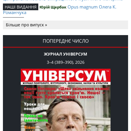
Opus magnum Олега К.
НАШІ ВИДАННЯ
Юрій Щербак
Романчука
Аналітичний центр Олега К.
РЕЦЕНЗІЇ
Петро Іванишин
Більше про випуск »
Романчука
Журавель і синиця
СЛОВО РЕДАКЦІЙНЕ
Олег К. Романчук
як уособлення української політстратегії й тактики
ПОПЕРЕДНЄ ЧИСЛО
ЖУРНАЛ УНІВЕРСУМ
3–4 (389–390), 2026