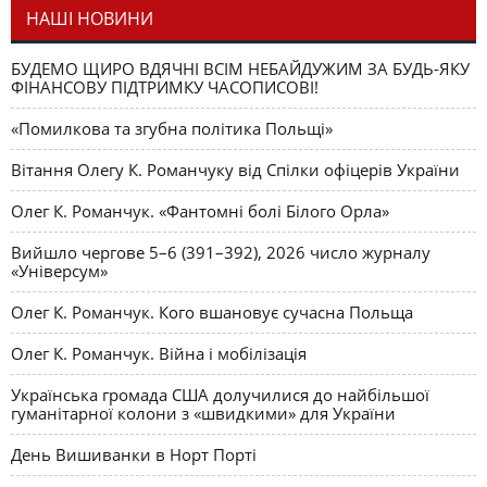
НАШІ НОВИНИ
БУДЕМО ЩИРО ВДЯЧНІ ВСІМ НЕБАЙДУЖИМ ЗА БУДЬ-ЯКУ
ФІНАНСОВУ ПІДТРИМКУ ЧАСОПИСОВІ!
«Помилкова та згубна політика Польщі»
Вітання Олегу К. Романчуку від Спілки офіцерів України
Олег К. Романчук. «Фантомні болі Білого Орла»
Вийшло чергове 5–6 (391–392), 2026 число журналу
«Універсум»
Олег К. Романчук. Кого вшановує сучасна Польща
Олег К. Романчук. Війна і мобілізація
Українська громада США долучилися до найбільшої
гуманітарної колони з «швидкими» для України
День Вишиванки в Норт Порті