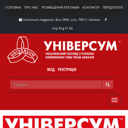
ГОЛОВНА
ПРО НАС
РОЗМІЩЕННЯ РЕКЛАМИ
КОНТАКТИ
ПЕРЕДПЛАТА
Universum magazine, Box 2994, Lviv, 79017, Ukraine
Укр
Eng
Fr
De
ВХІД
РЕЄСТРАЦІЯ
TOGGLE
NAVIG