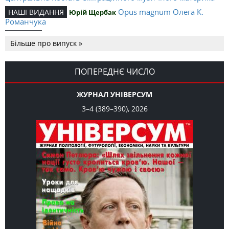
Opus magnum Олега К.
НАШІ ВИДАННЯ
Юрій Щербак
Романчука
Аналітичний центр Олега К.
РЕЦЕНЗІЇ
Петро Іванишин
Більше про випуск »
Романчука
Журавель і синиця
СЛОВО РЕДАКЦІЙНЕ
Олег К. Романчук
як уособлення української політстратегії й тактики
ПОПЕРЕДНЄ ЧИСЛО
ЖУРНАЛ УНІВЕРСУМ
3–4 (389–390), 2026