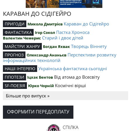
КАРАВАН ДО СІДІГЕЙРО
Караван до Сідігейро
ПРИГОДИ
Микола Дмитрієв
Пастка Хроноса
ФАНТАСТИКА
Ігор Сокол
Старий і двоє дітей
Валентин Чемерис
Творець Віннету
МАЙСТРИ ЖАНРУ
Богдан Яхвак
Перспективи розвитку
ПРОГНОЗ
Олександр Ананьєв
інформаційних технологій
Українська фантастика сьогодні
НАШІ ІНТЕРВ’Ю
Від атома до Всесвіту
ГІПОТЕЗИ
Іцхак Бентов
Космічні вірші
SF-ПОЕЗІЯ
Юрко Чорній
Більше про випуск »
ОФОРМИТИ ПЕРЕДОПЛАТУ