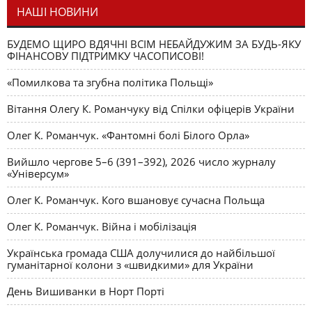
НАШІ НОВИНИ
БУДЕМО ЩИРО ВДЯЧНІ ВСІМ НЕБАЙДУЖИМ ЗА БУДЬ-ЯКУ
ФІНАНСОВУ ПІДТРИМКУ ЧАСОПИСОВІ!
«Помилкова та згубна політика Польщі»
Вітання Олегу К. Романчуку від Спілки офіцерів України
Олег К. Романчук. «Фантомні болі Білого Орла»
Вийшло чергове 5–6 (391–392), 2026 число журналу
«Універсум»
Олег К. Романчук. Кого вшановує сучасна Польща
Олег К. Романчук. Війна і мобілізація
Українська громада США долучилися до найбільшої
гуманітарної колони з «швидкими» для України
День Вишиванки в Норт Порті