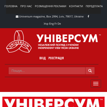
ГОЛОВНА
ПРО НАС
РОЗМІЩЕННЯ РЕКЛАМИ
КОНТАКТИ
ПЕРЕДПЛАТА
Universum magazine, Box 2994, Lviv, 79017, Ukraine
Укр
Eng
Fr
De
ВХІД
РЕЄСТРАЦІЯ
TOGGLE
NAVIG