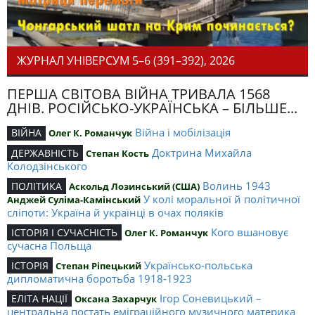
ЖУРНАЛ УНІВЕРСУМ 5–6 (391–392), 2026
ПЕРША СВІТОВА ВІЙНА ТРИВАЛА 1568
ДНІВ. РОСІЙСЬКО-УКРАЇНСЬКА – БІЛЬШЕ...
Війна і мобілізація
ВІЙНА
Олег К. Романчук
Доктрина Михайла
ДЕРЖАВНІСТЬ
Степан Кость
Колодзінського
Волинь 1943
ПОЛІТИКА
Аскольд Лозинський (США)
У колі моральної й політичної
Анджей Суліма-Камінський
сліпоти: Україна й українці в очах поляків
Кого вшановує
ІСТОРІЯ І СУЧАСНІСТЬ
Олег К. Романчук
сучасна Польща
Українсько-польська
ІСТОРІЯ
Степан Ріпецький
дипломатична боротьба 1918-1923
Ігор Соневицький –
ЕЛІТА НАЦІЇ
Оксана Захарчук
центральна постать еміграційного музичного материка